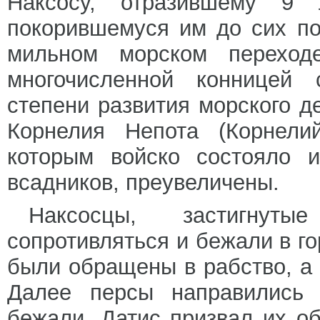
Наксосу, отразившему 9
покорившемуся им до сих по
мильном морском переход
многочисленной конницей 
степени развития морского д
Корнелия Непота (Корнелий
которым войско состояло 
всадников, преувеличены.
Наксосцы, застигнут
сопротивляться и бежали в г
были обращены в рабство, а
Далее персы направились 
бежали. Датис призвал их об