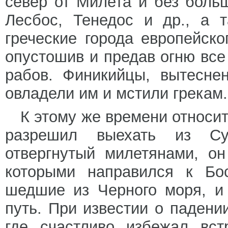
север от Милета и без боль
Лесбос, Тенедос и др., а 
греческие города европейско
опустошив и предав огню все
рабов. Финикийцы, вытесне
овладели им и мстили грекам.
К этому же времени относит
разрешил выехать из Су
отвергнутый милетянами, о
которыми направился к Бос
шедшие из Черного моря, и
путь. При известии о падени
где счастливо избежал вст