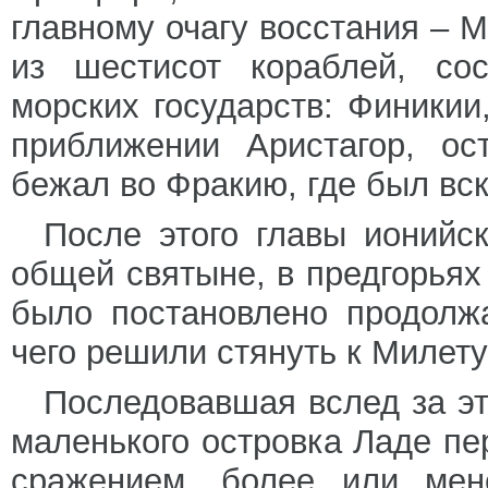
главному очагу восстания – М
из шестисот кораблей, со
морских государств: Финикии
приближении Аристагор, ос
бежал во Фракию, где был вск
После этого главы ионийс
общей святыне, в предгорьях
было постановлено продолж
чего решили стянуть к Милету
Последовавшая вслед за эти
маленького островка Ладе п
сражением, более или мене