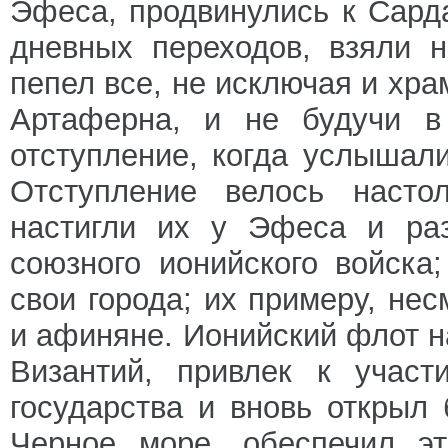
Эфеса, продвинулись к Сард
дневных переходов, взяли 
пепел все, не исключая и хра
Артаферна, и не будучи в
отступление, когда услышал
Отступление велось настол
настигли их у Эфеса и раз
союзного ионийского войска
свои города; их примеру, не
и афиняне. Ионийский флот н
Византий, привлек к участ
государства и вновь открыл
Черное море, обеспечил э