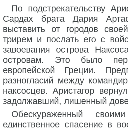
По подстрекательству Ари
Сардах брата Дария Арта
выставить от городов свое
трирем и послать его с вой
завоевания острова Наксос
островам. Это было пер
европейской Греции. Пред
разногласий между командир
наксосцев. Аристагор верну
задолжавший, лишенный дове
Обескураженный своим
единственное спасение в во