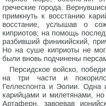
греческие города. Вернувшис
примкнуть к восстанию кар
восстание, услышав о со
киприотов; на помощь послед
разбивший финикийский, при
Но на суше киприоты не мог
были вновь подчинены перса
Персидское войско, побед
на три части и покорило
Геллеспонта и Эолии. Одна 
карийцами и милетянами, но
Артаферн, завоевав ионийс