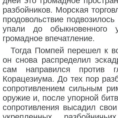
дней это громадное простра
разбойников. Морская торго
продовольствие подвозилось 
упали до обыкновенного у
громадное впечатление.
Тогда Помпей перешел к в
он снова распределил эскад
сам направился против гл
Корацезиума. До тех пор раз
сопротивлением сильным рим
оружие и, после упорной бит
сопротивления высадил свои
укрепленных разбойничьи