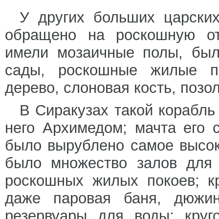
У других больших царски
обращено на роскошную от
имели мозаичные полы, был
сады, роскошные жилые п
дерево, слоновая кость, позо
В Сиракузах такой корабль
него Архимедом; мачта его с
было вырублено самое высок
было множество залов для 
роскошных жилых покоев; к
даже паровая баня, дюжи
резервуары для воды; круг