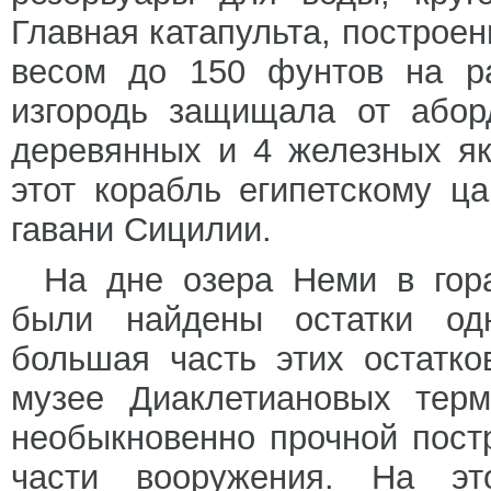
Главная катапульта, построе
весом до 150 фунтов на ра
изгородь защищала от абор
деревянных и 4 железных як
этот корабль египетскому ц
гавани Сицилии.
На дне озера Неми в гора
были найдены остатки одн
большая часть этих остатк
музее Диаклетиановых тер
необыкновенно прочной пост
части вооружения. На э