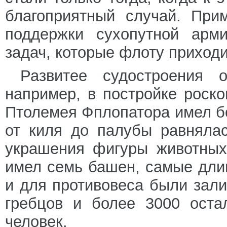
благоприятный случай. При
поддержки сухопутной арм
задач, которые флоту приход
Развитее судостроения 
например, в постройке роск
Птолемея Фплопатора имел бо
от киля до палубы равняла
украшения фигуры животных
имел семь башен, самые дли
и для противовеса были зал
гребцов и более 3000 оста
человек.