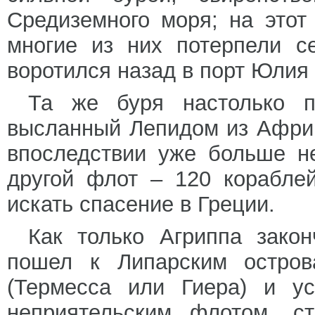
Средиземного моря; на этот
многие из них потерпели с
воротился назад в порт Юлия 
Та же буря настолько п
высланный Лепидом из Африк
впоследствии уже больше н
другой флот – 120 корабле
искать спасение в Греции.
Как только Агриппа закон
пошел к Липарским остро
(Термесса или Гиера) и у
неприятельским флотом, с