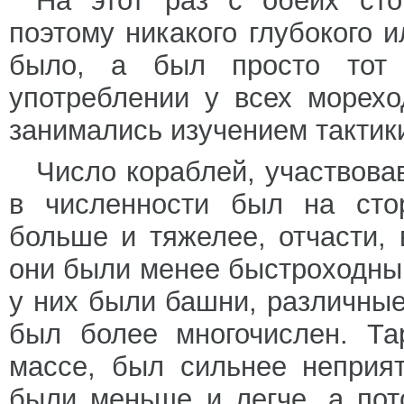
На этот раз с обеих ст
поэтому никакого глубокого 
было, а был просто тот 
употреблении у всех морехо
занимались изучением тактик
Число кораблей, участвова
в численности был на сто
больше и тяжелее, отчасти, 
они были менее быстроходны
у них были башни, различны
был более многочислен. Та
массе, был сильнее неприят
были меньше и легче, а пот