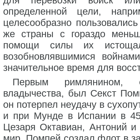
для перевозки войск ил
определенной цели, напр
целесообразно пользовались
же страны с гораздо меньш
помощи силы их истощал
возобновлявшимися войнами
значительное время для восст
Первым римлянином, о
владычества, был Секст Помп
он потерпел неудачу в сухопут
и при Мунде в Испании в 45 
Цезаря Октавиан, Антоний и
мир, Помпей создал флот в з