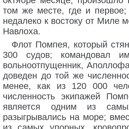
октябре месяце, произошло 
том же месте, где и первое
недалеко к востоку от Миле м
Навлоха.
Флот Помпея, который стян
300 судов; командовал и
вольноотпущенник, Аполлофа
доведен до той же численнос
менее, как из 120 000 чел
численность экипажей Помп
является одним из самых
разыгрывались на море; вме
из самых упорных, кровопр