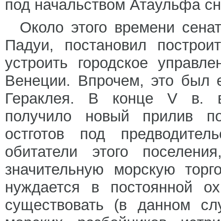
под начальством Атаульфа сн
Около этого времени сена
Падуи, постановил построи
устроить городское управл
Венеции. Впрочем, это был 
Гераклея. В конце V в. в
получило новый прилив по
остготов под предводител
обитатели этого поселени
значительную морскую торг
нуждается в постоянной ох
существовать (в данном сл