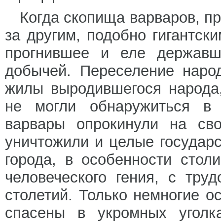
Когда скопища варваров, п
за другим, подобно гигантск
прогнившее и еле державше
добычей. Переселение наро
жилы выродившегося народа,
не могли обнаружиться в
варвары опрокинули на сво
уничтожили и целые государ
города, в особенности стол
человеческого гения, с тру
столетий. Только немногие о
спасены в укромных уголка