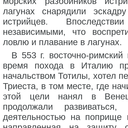
морских разбойников истри
лагунах снарядили эскадр
истрийцев. Впоследств
независимыми, что воспрет
ловлю и плавание в лагунах.
В 553 г. восточно-римский
время похода в Италию про
начальством Тотилы, хотел пе
Триеста, в том месте, где нач
этой цели нанял в Венец
продолжали развиваться
деятельностью на поприще 
направленная на защиту с