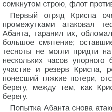
сомкнутом строю, флот проти
Первый отряд Криспа оч
промежутками атаковал те
Абанта, таранил их, облома
большое смятение; оставши
тесноты не могли придти н
нескольких часов упорного 
участие и резерв Криспа, 
понесший тяжкие потери, отс
берегу, между тем, как Кр
берегу.
Попытка Абанта снова атак