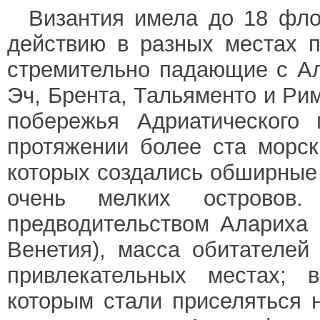
Византия имела до 18 фло
действию в разных местах 
стремительно падающие с Ал
Эч, Брента, Тальяменто и Ри
побережья Адриатического 
протяжении более ста морс
которых создались обширные 
очень мелких острово
предводительством Алариха 
Венетия), масса обитателей
привлекательных местах; в
которым стали приселяться н