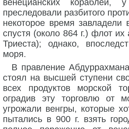
венецианских кораблей,
преследовали разбитого проти
некоторое время завладели 
спустя (около 864 г.) флот их
Триеста); однако, впослед
моря.
В правление Абдуррахмана 
стоял на высшей ступени сво
всех продуктов морской то
оградив эту торговлю от м
угрожали венгры, которые х
пытались в 900 г. взять гор