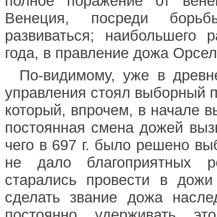
полное поражение от вене
Венеция, посреди борьб
развиваться; наибольшего 
года, в правление дожа Орсело
По-видимому, уже в древн
управления стоял выборный п
который, впрочем, в начале в
постоянная смена дожей выз
чего в 697 г. было решено в
не дало благоприятных ре
старались провести в дожи
сделать звание дожа насле
постоянно удерживать эт