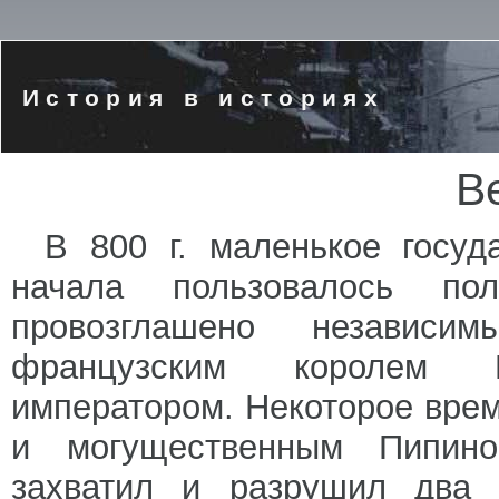
История в историях
В
В 800 г. маленькое госуд
начала пользовалось пол
провозглашено независи
французским королем 
императором. Некоторое вре
и могущественным Пипино
захватил и разрушил два 