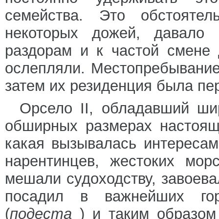
семейства. Это обстоятел
некоторых дожей, давало 
раздорам и к частой смене 
ослепляли. Местопребывание
затем их резиденция была пе
Орсело II, обладавший ши
обширных размерах настоящ
какая вызывалась интересам
нарентинцев, жестоких мор
мешали судоходству, завоев
посадил в важнейших гор
(
подеста
) и таким образом