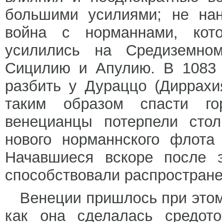
большими усилиями; не на
война с норманнами, кот
усилились на Средиземно
Сицилию и Апулию. В 1083 
разбить у Дураццо (Диррах
таким образом спасти го
венецианцы потерпели сто
нового норманнского флота
Начавшиеся вскоре после э
способствовали распростран
Венеции пришлось при этом
как она сделалась средото