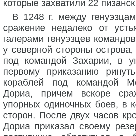
которые захватили 22 пизанск
В 1248 г. между генуэзца
сражение недалеко от усть
галерами генуэзцев командо
у северной стороны острова, 
под командой Захарии, в у
первому приказанию ринут
кораблей под командой Мо
Дориа, причем вскоре сра
упорных одиночных боев, в 
сторон. После двух часов кр
Дориа приказал своему резе