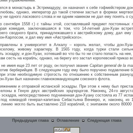
кими упражнениями.
лился в монастырь в Эстремадуру, он назначил к себе гофмейстером до
любовь; однако, император до такой степени застыл в формах мертвог
ану ни одного ласкового слова и ни одним намеком не дал ему понять о
о сентября 1558 г.) с тайны этой, составлявшей предмет постоянных 
орая комедия, заключавшаяся в том, что 14-летний дон-Хуан встре
оего сводного брата, принадлежавшего к австрийскому дому, дал ему 
он-Карлосом, и дал ему имя «Австрийского».
равлены в университет в Алкалу – король желал, чтобы дон-Хуан 
еселому, живому характеру. В 1565 году, когда турки стали сильн
ь эскадру, и дон-Хуан, хотевший во что бы то ни стало попасть на нее
м сесть на корабль; однако, на берегу его застал королевский приказ во
, не имея еще 23 лет от роду, он получил звание
Capitan general de la ma
ротив берберийцев. В следующем году ему было поручено подавление б
в при этом необходимую строгость по отношению к собственным разну
дон-Хуан был назначен главнокомандующим союзного флота.
ряжением и отправкой испанской эскадры. При этом к нему был приста
селоны в Геную двух австрийских эрцгерцогов. Наконец, 24-го авгус
эскадра, непосредственно подчиненная дон-Хуану состояла из 77 испанс
 под командой генерал-капитана Себастьяна Вениеро, и, наконец, из 
ю линию могло быть выставлено 210 кораблей, с экипажем около 80000
Предыдущая глава
Оглавление
Следующая глава