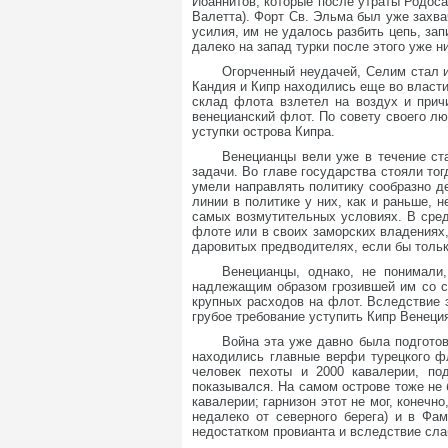
Иоаннитов, которые после утраты Родоса
Валетта). Форт Св. Эльма был уже захвач
усилия, им не удалось разбить цепь, за
далеко на запад турки после этого уже н
Огорченный неудачей, Селим стал и
Кандия и Кипр находились еще во власти
склад флота взлетел на воздух и прич
венецианский флот. По совету своего л
уступки острова Кипра.
Венецианцы вели уже в течение ст
задачи. Во главе государства стояли тог
умели направлять политику сообразно д
линии в политике у них, как и раньше, 
самых возмутительных условиях. В сред
флоте или в своих заморских владениях,
даровитых предводителях, если бы толь
Венецианцы, однако, не понимали
надлежащим образом грозившей им со ст
крупных расходов на флот. Вследствие 
грубое требование уступить Кипр Венеци
Война эта уже давно была подготов
находились главные верфи турецкого фл
человек пехоты и 2000 кавалерии, п
показывался. На самом острове тоже не 
кавалерии; гарнизон этот не мог, конечн
недалеко от северного берега) и в Фам
недостатком провианта и вследствие слаб