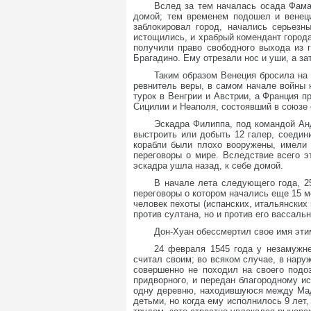
Вслед за тем началась осада Фама
домой; тем временем подошел и венеци
заблокировал город, начались серьезн
истощились, и храбрый комендант города
получили право свободного выхода из 
Брагадино. Ему отрезали нос и уши, а за
Таким образом Венеция бросила на 
ревнитель веры, в самом начале войны 
турок в Венгрии и Австрии, а Франция п
Сицилии и Неаполя, состоявший в союзе с
Эскадра Филиппа, под командой Анд
выстроить или добыть 12 галер, соедин
корабли были плохо вооружены, имели 
переговоры о мире. Вследствие всего э
эскадра ушла назад, к себе домой.
В начале лета следующего года, 2
переговоры о котором начались еще 15 м
человек пехоты (испанских, итальянских
против султана, но и против его вассал
Дон-Хуан обессмертил свое имя эти
24 февраля 1545 года у незамужне
считал своим; во всяком случае, в нару
совершенно не походил на своего подоз
придворного, и передан благородному ис
одну деревню, находившуюся между Мад
детьми, но когда ему исполнилось 9 лет,