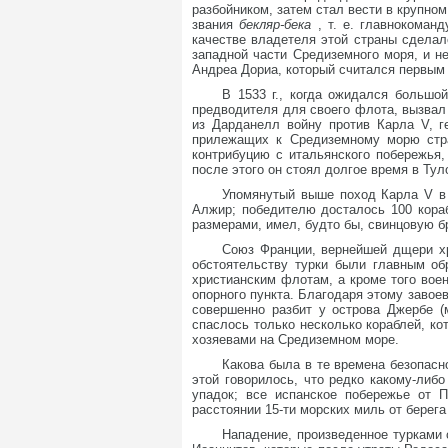
разбойником, затем стал вести в крупном
звания
бекляр-бека
, т. е. главнокоман
качестве владетеля этой страны сделал
западной части Средиземного моря, и н
Андреа Дориа, который считался первым
В 1533 г., когда ожидался большо
предводителя для своего флота, вызвал
из Дарданелл войну против Карла V, г
прилежащих к Средиземному морю стра
контрибуцию с итальянского побережья,
после этого он стоял долгое время в Туло
Упомянутый выше поход Карла V в 
Алжир; победителю досталось 100 кора
размерами, имел, будто бы, свинцовую б
Союз Франции, вернейшей дщери хр
обстоятельству турки были главным об
христианским флотам, а кроме того воен
опорного пункта. Благодаря этому завое
совершенно разбит у острова Джербе 
спаслось только несколько кораблей, ко
хозяевами на Средиземном море.
Какова была в те времена безопасн
этой говорилось, что редко какому-либ
упадок; все испанское побережье от П
расстоянии 15-ти морских миль от берега
Нападение, произведенное турками