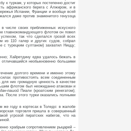
бу к туркам, у которых постепенно достиг
сть африканского берега с Алжиром, и в
бережья Испании, Франции и вообще всей
жался даже против знаменитого генуэзца
я в числе своих приближенных искусного
ве главнокомандующего флотом он повел
успехом, так что сделался грозой всех
 из 110 галер и других судов, собрал
е с турецким султаном) захватил Ниццу;
ачно; Хайретдину едва удалось бежать в
», отличавшийся необыкновенно большими
течение долгого времени и именно этому
 силах противостоять всем соединенным
а для них громадную ценность в качестве
ольшим флотом был неожиданно атакован и
удан-пашой
Пиали (кроатским ренегатом);
ва. После этого турки оказались полными
м же году в кортесах в Толедо: в жалобе
 морская торговля пришла в совершенный
кой угрозой пиратских набегов, что на
анной.
венно храбрым сопротивлением рыцарей –