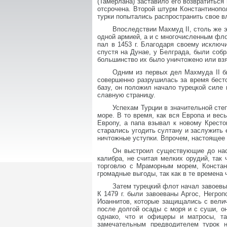
(Тамерлана) заставило его возвратиться
отсрочена. Второй штурм Константинопол
турки попытались распространить свое в
Впоследствии Махмуд II, столь же 
одной армией, а и с многочисленным флот
пал в 1453 г. Благодаря своему исключ
спустя на Дунае, у Белграда, были собр
большинство их было уничтожено или взя
Одним из первых дел Махмуда II б
совершенно разрушилась за время бест
базу, он положил начало турецкой силе 
славную страницу.
Успехам Турции в значительной сте
море. В то время, как вся Европа и ве
Европу, а папа взывал к новому Кресто
старались угодить султану и заслужить 
ничтожные уступки. Впрочем, настоящее е
Он выстроил существующие до нас
калибра, не считая мелких орудий, так 
торговлю с Мраморным морем, Констан
громадные выгоды, так как в те времена 
Затем турецкий флот начал завоевы
К 1479 г. были завоеваны Аргос, Негро
Иоаннитов, которые защищались с велича
после долгой осады с моря и с суши, он
однако, что и офицеры и матросы, та
замечательным предводителем турок 