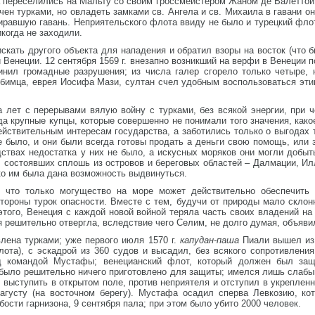
 переселились на Мальту со своим гроссмейстером Жаном де Валеттой 
ен турками, но овладеть замками св. Ангела и св. Михаила в гавани они
пиравшую гавань. Неприятельского флота ввиду не было и турецкий флот
икогда не заходили.
скать другого объекта для нападения и обратил взоры на восток (что 
 Венеции. 12 сентября 1569 г. внезапно возникший на верфи в Венеции 
инил громадные разрушения; из числа галер сгорело только четыре, 
юбимца, еврея Иосифа Мази, султан счел удобным воспользоваться эти
а лет с перерывами вялую войну с турками, без всякой энергии, при 
да крупные купцы, которые совершенно не понимали того значения, како
ействительным интересам государства, а заботились только о выгодах
не было, и они были всегда готовы продать а деньги свою помощь, или 
ствах недостатка у них не было, а искусных моряков они могли добыт
 состоявших сплошь из островов и береговых областей – Далмации, Илл
ко им была дана возможность выдвинуться.
, что только могущество на море может действительно обеспечить 
ороны турок опасности. Вместе с тем, будучи от природы мало склон
этого, Венеция с каждой новой войной теряла часть своих владений н
я решительно отвергла, вследствие чего Селим, не долго думая, объявил
лена турками; уже первого июля 1570 г.
капудан-паша
Пиали вышел из 
ота), с эскадрой из 360 судов и высадил, без всякого сопротивлени
од командой Мустафы; венецианский флот, который должен был за
было решительно ничего приготовлено для защиты; имелся лишь слабый
о, выступить в открытом поле, против неприятеля и отступил в укреплен
агусту (на восточном берегу). Мустафа осадил сперва Левкозию, кот
ости гарнизона, 9 сентября пала; при этом было убито 2000 человек.