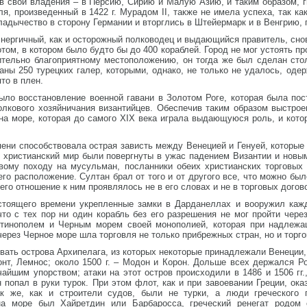
 в свои владения – в Персию, Сирию и Малую Азию, и таким образом, 
я, произведенный в 1422 г. Мурадом II, также не имела успеха, так ка
ладычество в сторону Германии и вторглись в Штейермарк и в Венгрию,
энергичный, как и осторожный полководец и выдающийся правитель, снов
ом, в котором было будто бы до 400 кораблей. Город не мог устоять пр
ительно благоприятному местоположению, он тогда же был сделан сто
аны 250 турецких галер, которыми, однако, не только не удалось, одер
то в плен.
ыло восстановление военной гавани в Золотом Роге, которая была по
олкового хозяйничания византийцев. Обеспечив таким образом выстр
на море, которая до самого XIX века играла выдающуюся роль, и кото
пени способствовала острая зависть между Венецией и Генуей, которые 
сь христианский мир были повергнуты в ужас падением Византии и нов
вому походу на мусульман, посланники обеих христианских торговых 
его расположение. Султан брал от того и от другого все, что можно бы
го отношение к ним проявлялось не в его словах и не в торговых догово
тоящего времени укрепленные замки в Дарданеллах и вооружил кажд
что с тех пор ни один корабль без его разрешения не мог пройти чер
тинополем и Черным морем своей монополией, которая при надлежа
через Черное море шла торговля не только прибрежных стран, но и торг
вать острова Архипелага, из которых некоторые принадлежали Венеции,
понт, Лемнос; около 1500 г. – Модон и Корон. Дольше всех держался 
йшим упорством; атаки на этот остров происходили в 1486 и 1506 гг., 
 попал в руки турок. При этом флот, как и при завоевании Греции, ока
к же, как и строители судов, были не турки, а люди греческого
на море был Хайретдин или Барбаросса, греческий ренегат родом