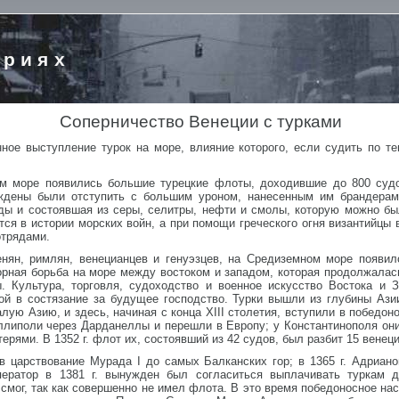
ориях
Соперничество Венеции с турками
ное выступление турок на море, влияние которого, если судить по т
ом море появились большие турецкие флоты, доходившие до 800 суд
уждены были отступить с большим уроном, нанесенным им брандерам
ды и состоявшая из серы, селитры, нефти и смолы, которую можно был
ся в истории морских войн, а при помощи греческого огня византийцы
отрядами.
енян, римлян, венецианцев и генуэзцев, на Средиземном море появил
орная борьба на море между востоком и западом, которая продолжалас
. Культура, торговля, судоходство и военное искусство Востока и
й в состязание за будущее господство. Турки вышли из глубины Азии
лую Азию, и здесь, начиная с конца XIII столетия, вступили в победон
ллиполи через Дарданеллы и перешли в Европу; у Константинополя они 
ерями. В 1352 г. флот их, состоявший из 42 судов, был разбит 15 венец
в царствование Мурада I до самых Балканских гор; в 1365 г. Адриано
ператор в 1381 г. вынужден был согласиться выплачивать туркам д
е смог, так как совершенно не имел флота. В это время победоносное н