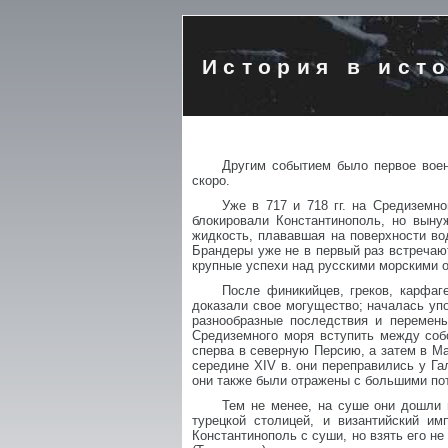
История в ист
Другим событием было первое воен
скоро.
Уже в 717 и 718 гг. на Средиземн
блокировали Константинополь, но вын
жидкость, плававшая на поверхности во
Брандеры уже не в первый раз встречают
крупные успехи над русскими морскими 
После финикийцев, греков, карфаг
доказали свое могущество; началась уп
разнообразные последствия и перемены
Средиземного моря вступить между собо
сперва в северную Персию, а затем в Ма
середине XIV в. они переправились у Га
они также были отражены с большими пот
Тем не менее, на суше они дошли 
турецкой столицей, и византийский им
Константинополь с суши, но взять его н