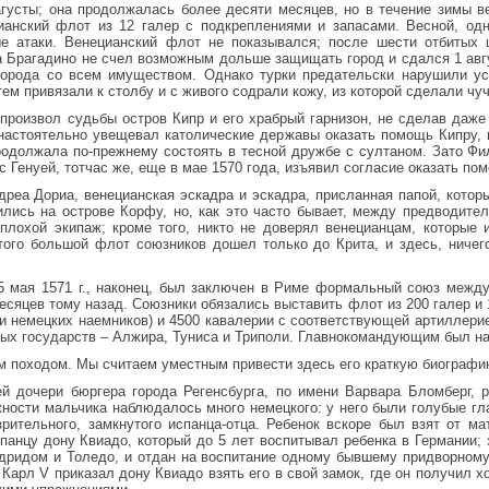
густы; она продолжалась более десяти месяцев, но в течение зимы в
анский флот из 12 галер с подкреплениями и запасами. Весной, одн
ые атаки. Венецианский флот не показывался; после шести отбитых
 Брагадино не счел возможным дольше защищать город и сдался 1 авгу
города со всем имуществом. Однако турки предательски нарушили ус
тем привязали к столбу и с живого содрали кожу, из которой сделали чу
произвол судьбы остров Кипр и его храбрый гарнизон, не сделав даже 
настоятельно увещевал католические державы оказать помощь Кипру, 
родолжала по-прежнему состоять в тесной дружбе с султаном. Зато Фи
 Генуей, тотчас же, еще в мае 1570 года, изъявил согласие оказать по
реа Дориа, венецианская эскадра и эскадра, присланная папой, котор
ились на острове Корфу, но, как это часто бывает, между предводите
плохой экипаж; кроме того, никто не доверял венецианцам, которые
того большой флот союзников дошел только до Крита, и здесь, ничег
5 мая 1571 г., наконец, был заключен в Риме формальный союз между
есяцев тому назад. Союзники обязались выставить флот из 200 галер и 
 и немецких наемников) и 4500 кавалерии с соответствующей артиллерие
ьных государств – Алжира, Туниса и Триполи. Главнокомандующим был н
м походом. Мы считаем уместным привести здесь его краткую биографи
й дочери бюргера города Регенсбурга, по имени Варвара Бломберг, 
жности мальчика наблюдалось много немецкого: у него были голубые гла
рительного, замкнутого испанца-отца. Ребенок вскоре был взят от ма
панцу дону Квиадо, который до 5 лет воспитывал ребенка в Германии; 
ридом и Толедо, и отдан на воспитание одному бывшему придворному
 Карл V приказал дону Квиадо взять его в свой замок, где он получил х