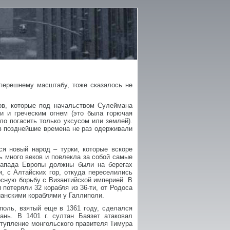
еперешнему масштабу, тоже сказалось не
ов, которые под начальством Сулеймана
и и греческим огнем (это была горючая
о погасить только уксусом или землей).
 в позднейшие времена не раз одерживали
ся новый народ – турки, которые вскоре
ь много веков и повлекла за собой самые
 Запада Европы должны были на берегах
, с Алтайских гор, откуда переселились
осную борьбу с Византийской империей. В
потеряли 32 корабля из 36-ти, от Родоса
ианскими кораблями у Галлиполи.
поль, взятый еще в 1361 году, сделался
ань. В 1401 г. султан Баязет атаковал
аступление монгольского правителя Тимура