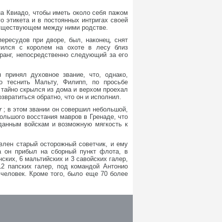
на Квиадо, чтобы иметь около себя пажом
о этикета и в постоянных интригах своей
 существующем между ними родстве.
пересудов при дворе, был, наконец, снят
тился с королем на охоте в лесу близ
ранг, непосредственно следующий за его
принял духовное звание, что, однако,
о теснить Мальту, Филипп, по просьбе
, тайно скрылся из дома и верхом проехал
звратиться обратно, что он и исполнил.
r
; в этом звании он совершил небольшой,
ольшого восстания мавров в Гренаде, что
зданным войскам и возможную мягкость к
влен старый осторожный советчик, и ему
та он прибыл на сборный пункт флота, в
ких, 6 мальтийских и 3 савойских галер,
12 папских галер, под командой Антонио
 человек. Кроме того, было еще 70 более