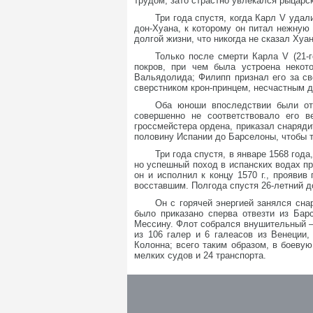
трудом, зато страстно увлекался рыцарс
Три года спустя, когда Карл V уда
дон-Хуана, к которому он питал нежную 
долгой жизни, что никогда не сказал Ху
Только после смерти Карла V (21-г
покров, при чем была устроена некот
Вальядолида; Филипп признал его за св
сверстником крон-принцем, несчастным д
Оба юноши впоследствии были отп
совершенно не соответствовало его в
гроссмейстера ордена, приказал снарядит
половину Испании до Барселоны, чтобы та
Три года спустя, в январе 1568 года
но успешный поход в испанских водах п
он и исполнил к концу 1570 г., прояви
восставшим. Полгода спустя 26-летний 
Он с горячей энергией занялся сна
было приказано сперва отвезти из Бар
Мессину. Флот собрался внушительный – 
из 106 галер и 6 галеасов из Венеции,
Колонна; всего таким образом, в боеву
мелких судов и 24 транспорта.