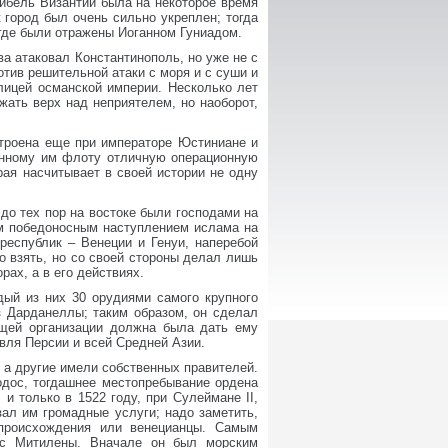
гибель Византии была на некоторое время
к город был очень сильно укреплен; тогда
 где были отражены Иоганном Гуниадом.
а атаковал Константинополь, но уже не с
отив решительной атаки с моря и с суши и
лицей османской империи. Несколько лет
жать верх над неприятелем, но наоборот,
строена еще при императоре Юстиниане и
оенному им флоту отличную операционную
рая насчитывает в своей истории не одну
до тех пор на востоке были господами на
ым победоносным наступлением ислама на
республик – Венеции и Генуи, наперебой
ло взять, но со своей стороны делал лишь
рах, а в его действиях.
ый из них 30 орудиями самого крупного
ез Дарданеллы; таким образом, он сделал
щей организации должна была дать ему
овля Персии и всей Средней Азии.
 а другие имели собственных правителей.
Родос, тогдашнее местопребывание ордена
и только в 1522 году, при Сулеймане II,
зал им громадные услуги; надо заметить,
 происхождения или венецианцы. Самым
 с Митилены. Вначале он был морским