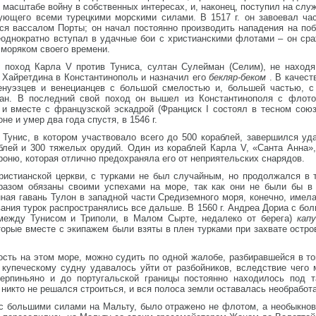
 масштабе войну в собственных интересах, и, наконец, поступил на служ
дующего всеми турецкими морскими силами. В 1517 г. он завоевал ча
ся вассалом Порты; он начал постоянно производить нападения на по
еоднократно вступал в удачные бои с христианскими флотами – он сра
 моряком своего времени.
й поход Карла V против Туниса, султан Сулейман (Селим), не наход
 Хайретдина в Константинополь и назначил его
бекляр-беком
. В качест
енуэзцев и венецианцев с большой смелостью и, большей частью, с 
н. В последний свой поход он вышел из Константинополя с флотом
 и вместе с французской эскадрой (Франциск I состоял в тесном союз
не и умер два года спустя, в 1546 г.
Тунис, в котором участвовало всего до 500 кораблей, завершился уд
блей и 300 тяжелых орудий. Один из кораблей Карла V, «Санта Анна
роню, которая отлично предохраняла его от неприятельских снарядов.
истианской церкви, с турками не был случайным, но продолжался в 
разом обязаны своими успехами на море, так как они не были бы в
ная гавань Тулон в западной части Средиземного моря, конечно, имел
вания турок распространялись все дальше. В 1560 г. Андреа Дориа с б
(между Тунисом и Триполи, в Малом Сырте, недалеко от берега)
кап
торые вместе с экипажем были взяты в плен турками при захвате остро
ость на этом море, можно судить по одной жалобе, разбиравшейся в то
о купеческому судну удавалось уйти от разбойников, вследствие чего
ерпиньяно и до португальской границы постоянно находилось под та
 никто не решался строиться, и вся полоса земли оставалась необработ
 с большими силами на Мальту, было отражено не флотом, а необыкно