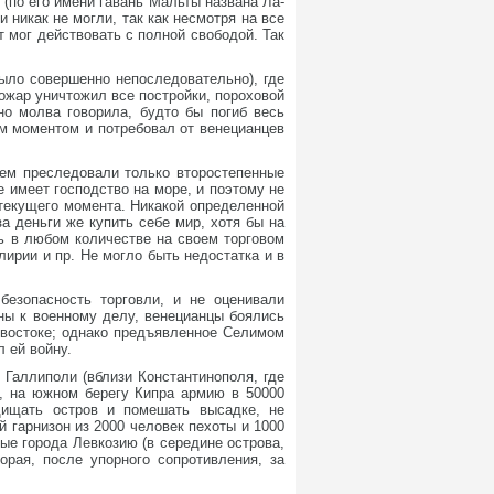
(по его имени гавань Мальты названа Ла-
 никак не могли, так как несмотря на все
 мог действовать с полной свободой. Так
было совершенно непоследовательно), где
пожар уничтожил все постройки, пороховой
но молва говорила, будто бы погиб весь
м моментом и потребовал от венецианцев
чем преследовали только второстепенные
е имеет господство на море, и поэтому не
 текущего момента. Никакой определенной
за деньги же купить себе мир, хотя бы на
ь в любом количестве на своем торговом
ирии и пр. Не могло быть недостатка и в
безопасность торговли, и не оценивали
ны к военному делу, венецианцы боялись
а востоке; однако предъявленное Селимом
 ей войну.
Галлиполи (вблизи Константинополя, где
я, на южном берегу Кипра армию в 50000
щищать остров и помешать высадке, не
 гарнизон из 2000 человек пехоты и 1000
ные города Левкозию (в середине острова,
орая, после упорного сопротивления, за