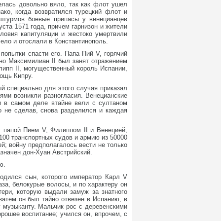
елась довольно вяло, так как флот ушел
ако, когда возвратился турецкий флот и
 штурмов боевые припасы у венецианцев
ста 1571 года, причем гарнизон и жители
ловия капитуляции и жестоко умертвили
чело и отослали в Константинополь.
попытки спасти его. Папа Пий V, горячий
но Максимилиан II был занят отражением
липп II, могущественный король Испании,
мощь Кипру.
ый специально для этого случая приказал
лями возникли разногласия. Венецианские
 и в самом деле втайне вели с султаном
о не сделав, снова разделился и каждая
 папой Пием V, Филиппом II и Венецией,
100 транспортных судов и армию из 50000
й; войну предполагалось вести не только
азначен дон-Хуан Австрийский.
ю.
родился сын, которого император Карл V
за, белокурые волосы, и по характеру он
тери, которую выдали замуж за знатного
затем он был тайно отвезен в Испанию, в
 музыканту. Мальчик рос с деревенскими
орошее воспитание; учился он, впрочем, с