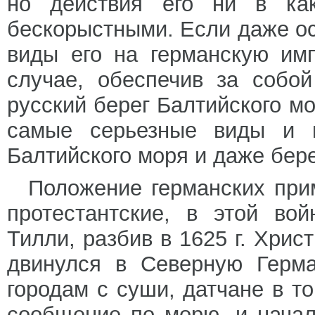
но действия его ни в как
бескорыстными. Если даже ос
виды его на германскую имп
случае, обеспечив за собо
русский берег Балтийского мо
самые серьезные виды и н
Балтийского моря и даже бер
Положение германских при
протестантские, в этой во
Тилли, разбив в 1625 г. Хрис
двинулся в Северную Герма
городам с суши, датчане в т
сообщение по морю, и начал