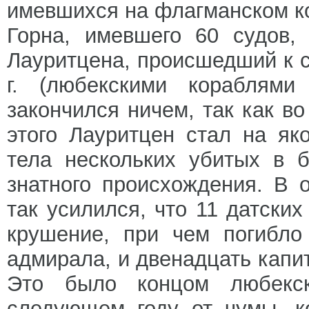
имевшихся на флагманском ко
Горна, имевшего 60 судов,
Лауритцена, происшедший к с
г. (любекскими кораблями
закончился ничем, так как в
этого Лауритцен стал на як
тела нескольких убитых в 
знатного происхождения. В
так усилился, что 11 датски
крушение, при чем погибло
адмирала, и двенадцать капит
Это было концом любекс
следующем году от чумы, к