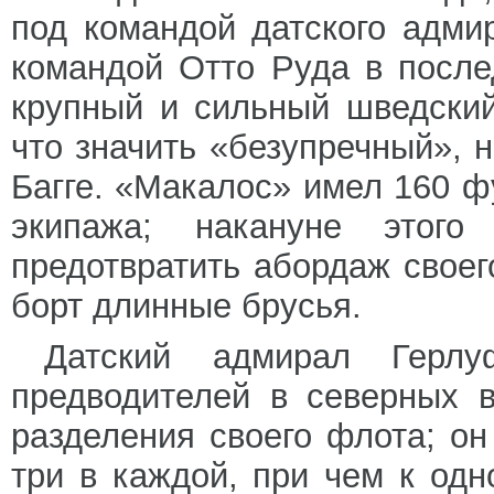
под командой датского адми
командой Отто Руда в после
крупный и сильный шведски
что значить «безупречный», 
Багге. «Макалос» имел 160 ф
экипажа; накануне этог
предотвратить абордаж своег
борт длинные брусья.
Датский адмирал Герл
предводителей в северных в
разделения своего флота; он
три в каждой, при чем к од