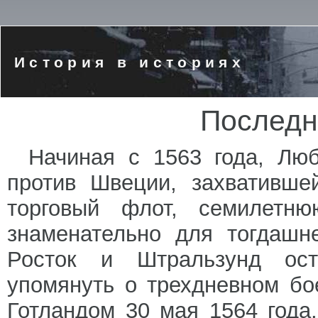
История в историях
Последн
Начиная с 1563 года, Люб
против Швеции, захвативше
торговый флот, семилетню
знаменательно для тогдашн
Росток и Штральзунд ост
упомянуть о трехдневном б
Готландом 30 мая 1564 года