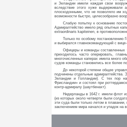
и Зеландии имели каждая свои вооруж
вследствие этого хуже выдерживали а
плоскодонными, что не позволяло им хо
возможности быстро, целесообразно воор
Слабую попытку к основанию постоя
Адмиралтейство имело ряд опытных капи
extraordinaris kapiteinen, в противополож
Только по особому постановлению Г
и выбирался главнокомандующий с вице–
Офицеры и команды составленных ч
приходилось часто оперировать, глав
многочисленных каперах имела много общ
судов команды становились все более п
До некоторой степени общее управл
подчинены отдельные адмиралтейства. Э
Зеландии и Голландии). С тех пор на
Фрисландии» и состоял при роттердамск
контр-адмиралу (шаутбенахт).
Нидерланды в 1642 г. имели флот и
(из которых около четверти были солдат
эти суда были только летом в плавании,
заключением мира начался и упадок на 