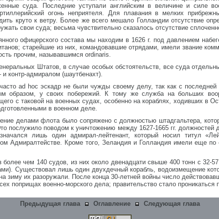
енные суда. Последние уступали английским в величине и силе во
ртиллерийский огонь неприятеля. Для плавания в мелких прибрежн
дить круто к ветру. Более же всего мешало Голландии отсутствие опр
ужать свои суда; весьма чувствительно сказалось отсутствие сплоченн
нного офицерского состава мы находим в 1626 г. под давлением набег
танов; старейшие из них, командовавшие отрядами, имели звание ком
ность прочим, называвшимся ordinaris.
енеральных Штатов, в случае особых обстоятельств, все суда отдельн
 и контр-адмиралом (шаутбенахт).
асто ad hoc эскадр не были чужды своему делу, так как с последней
ным образом, у своих побережий. К тому же служба на больших воо
его с таковой на военных судах, особенно на кораблях, ходивших в О
одготовленными в военном деле.
ение делами флота было сопряжено с должностью штадгальтера, которо
то послужило поводом к уничтожению между 1627-1665 гг. должностей 
значался лишь один адмирал-лейтенант, который носил титул «Ле
ом Адмиралтействе. Кроме того, Зеландия и Голландия имели еще по 
з более чем 140 судов, из них около двенадцати свыше 400 тонн с 32-5
ами). Существовал лишь один двухдечный корабль, водоизмещение котор
 на зиму их разоружали. После конца 30-летней войны число действовав
всех поприщах военно-морского дела; правительство стало проникаться
Предыдущая глава
Оглавление
Следующая глава