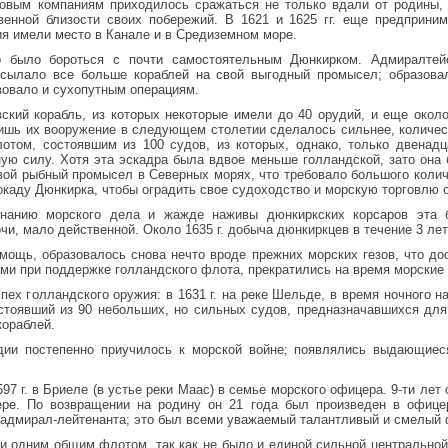
рговым компаниям приходилось сражаться не только вдали от родины,
енной близости своих побережий. В 1621 и 1625 гг. еще предприним
ия имели место в Канале и в Средиземном море.
 было бороться с почти самостоятельным Дюнкирком. Адмиралтей
осылало все больше кораблей на свой выгодный промысел; образовал
твовало и сухопутным операциям.
евский корабль, из которых некоторые имели до 40 орудий, и еще око
ишь их вооружение в следующем столетии сделалось сильнее, количес
отом, состоявшим из 100 судов, из которых, однако, только двенад
ую силу. Хотя эта эскадра была вдвое меньше голландской, зато она 
ой рыбный промысел в Северных морях, что требовало большого количе
каду Дюнкирка, чтобы оградить свое судоходство и морскую торговлю о
знанию морского дела и жажде наживы дюнкиркских корсаров эта 
и, мало действенной. Около 1635 г. добыча дюнкиркцев в течение 3 ле
мощь, образовалось снова нечто вроде прежних морских гезов, что до
зами при поддержке голландского флота, прекратились на время морские
х голландского оружия: в 1631 г. на реке Шельде, в время ночного н
стоявший из 90 небольших, но сильных судов, предназначавшихся для
кораблей.
ии постепенно приучилось к морской войне; появлялись выдающиеся
7 г. в Бриеле (в устье реки Маас) в семье морского офицера. 9-ти лет 
ере. По возвращении на родину он 21 года был произведен в офице
е адмирал-лейтенанта; это был всеми уважаемый талантливый и смелый
и одним общим флотом, так как не было и единой сильной центральной