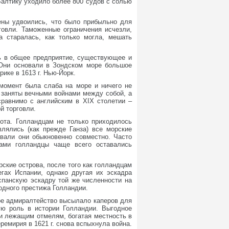
Балтику уходило более 800 судов с солью
цены удвоились, что было прибыльно для
говли. Таможенные ограничения исчезли,
а старалась, как только могла, мешать
сь в общее предприятие, существующее и
 Они основали в Зондском море большое
ике в 1613 г. Нью-Йорк.
 момент была слаба на море и ничего не
 заняты вечными войнами между собой, а
сравнимо с английским в XIX столетии –
й торговли.
лота. Голландцам не только приходилось
влялись (как прежде Ганза) все морские
вали они обыкновенно совместно. Часто
ами голландцы чаще всего оставались
рские острова, после того как голландцам
егах Испании, однако другая их эскадра
спанскую эскадру той же численности на
одного престижа Голландии.
кое адмиралтейство высылало каперов для
ю роль в истории Голландии. Выгодное
и лежащим отмелям, богатая местность в
ремирия в 1621 г. снова вспыхнула война.