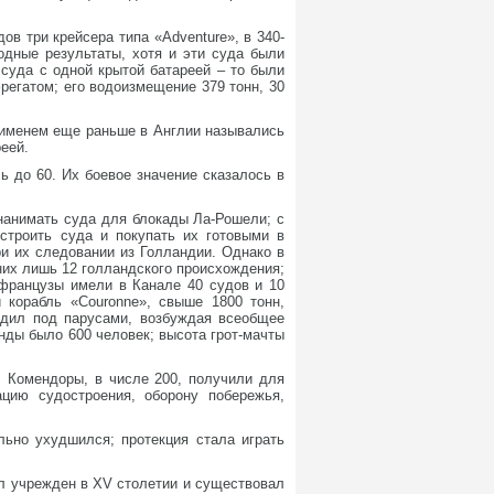
ов три крейсера типа «Adventure», в 340-
ходные результаты, хотя и эти суда были
суда с одной крытой батареей – то были
регатом; его водоизмещение 379 тонн, 30
 именем еще раньше в Англии назывались
еей.
ь до 60. Их боевое значение сказалось в
нанимать суда для блокады Ла-Рошели; с
строить суда и покупать их готовыми в
и их следовании из Голландии. Однако в
з них лишь 12 голландского происхождения;
 французы имели в Канале 40 судов и 10
 корабль «Couronne», свыше 1800 тонн,
ходил под парусами, возбуждая всеобщее
нды было 600 человек; высота грот-мачты
 Комендоры, в числе 200, получили для
цию судостроения, оборону побережья,
льно ухудшился; протекция стала играть
л учрежден в XV столетии и существовал