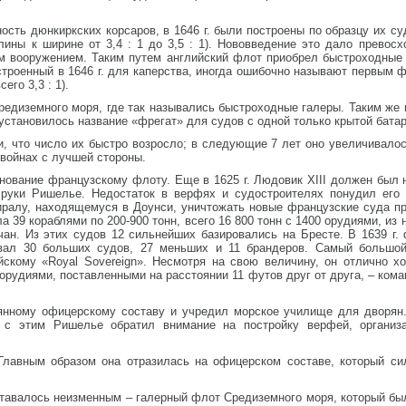
ость дюнкиркских корсаров, в 1646 г. были построены по образцу их суд
лины к ширине от 3,4 : 1 до 3,5 : 1). Нововведение это дало превос
м вооружением. Таким путем английский флот приобрел быстроходные 
строенный в 1646 г. для каперства, иногда ошибочно называют первым ф
го 3,3 : 1).
редиземного моря, где так назывались быстроходные галеры. Таким же
 установилось название «фрегат» для судов с одной только крытой батар
, что число их быстро возросло; в следующие 7 лет оно увеличивалос
войнах с лучшей стороны.
нование французскому флоту. Еще в 1625 г. Людовик XIII должен был 
руки Ришелье. Недостаток в верфях и судостроителях понудил его 
иралу, находящемуся в Доунси, уничтожать новые французские суда пр
ала 39 кораблями по 200-900 тонн, всего 16 800 тонн с 1400 орудиями, и
чан. Из этих судов 12 сильнейших базировались на Бресте. В 1639 г.
ывал 30 больших судов, 27 меньших и 11 брандеров. Самый большой
йскому «Royal Sovereign». Несмотря на свою величину, он отлично 
орудиями, поставленными на расстоянии 11 футов друг от друга, – кома
нному офицерскому составу и учредил морское училище для дворян.
 с этим Ришелье обратил внимание на постройку верфей, организа
Главным образом она отразилась на офицерском составе, который си
ставалось неизменным – галерный флот Средиземного моря, который бы