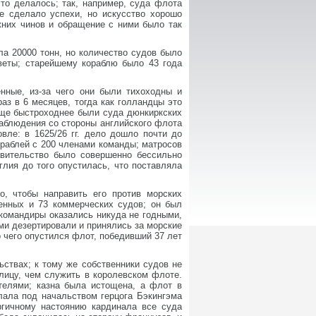
что делалось; так, например, суда флота
е сделало успехи, но искусство хорошо
жних чинов и обращение с ними было так
ла 20000 тонн, но количество судов было
аветы; старейшему кораблю было 43 года
нные, из-за чего они были тихоходны и
аз в 6 месяцев, тогда как голландцы это
Еще быстроходнее были суда дюнкиркских
наблюдения со стороны английского флота
вле: в 1625/26 гг. дело дошло почти до
ораблей с 200 членами команды; матросов
авительство было совершенно бессильно
глия до того опустилась, что поставляла
о, чтобы направить его против морских
енных и 73 коммерческих судов; он был
командиры оказались никуда не годными,
ми дезертировали и принялись за морские
 чего опустился флот, победивший 37 лет
ствах; к тому же собственники судов не
елицу, чем служить в королевском флоте.
ателями; казна была истощена, а флот в
лала под начальством герцога Бэкингэма
ргичному настоянию кардинала все суда