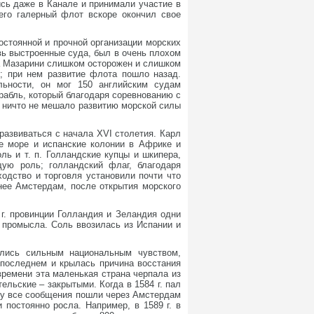
ись даже в Канале и принимали участие в
его галерный флот вскоре окончил свое
постоянной и прочной организации морских
овь выстроенные суда, был в очень плохом
а Мазарини слишком осторожен и слишком
м; при нем развитие флота пошло назад.
льности, он мог 150 английским судам
рабль, который благодаря соревнованию с
и ничто не мешало развитию морской силы
развиваться с начала XVI столетия. Карл
е море и испанские колонии в Африке и
ль и т. п. Голландские купцы и шкипера,
ую роль; голландский флаг, благодаря
ходство и торговля установили почти что
нее Амстердам, после открытия морского
г. провинции Голландия и Зеландия одни
 промысла. Соль ввозилась из Испании и
ались сильным национальным чувством,
 последнем и крылась причина восстания
времени эта маленькая страна черпала из
ельские – закрытыми. Когда в 1584 г. пал
ому все сообщения пошли через Амстердам
постоянно росла. Например, в 1589 г. в