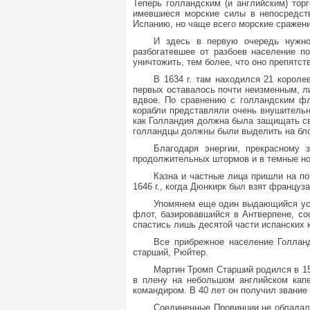
Теперь голландским (и английским) то
имевшиеся морские силы в непосредств
Испанию, но чаще всего морские сражен
И здесь в первую очередь нужно
разбогатевшее от разбоев население п
уничтожить, тем более, что оно препятс
В 1634 г. там находился 21 корол
первых оставалось почти неизменным, л
вдвое. По сравнению с голландским фл
корабли представляли очень внушительн
как Голландия должна была защищать св
голландцы должны были выделить на бло
Благодаря энергии, прекрасному 
продолжительных штормов и в темные ноч
Казна и частные лица пришли на по
1646 г., когда Дюнкирк был взят францу
Упомянем еще один выдающийся успе
флот, базировавшийся в Антверпене, со
спастись лишь десятой части испанских 
Все прибрежное население Голланд
старший, Рюйтер.
Мартин Тромп Старший родился в 159
в плену на небольшом английском кап
командиром. В 40 лет он получил звани
Соединенные Провинции не обладал