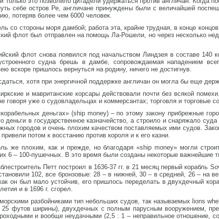
 только это позволило цитадели удержаться против англичан. Когда по
уть себе остров Ре, англичане принуждены были с величайшей поспеш
ию, потеряв более чем 6000 человек.
ь со стороны моря дамбой; работа эта, крайне трудная, в конце концо
ский флот был отправлен на помощь Ла-Рошели, но через несколько нед
лийский флот снова появился под начальством Линдзея в составе 140 
строенного судна брешь в дамбе, сопровождаемая нападением всего
ею вскоре пришлось вернуться на родину, ничего не достигнув.
даться, хотя при энергичной поддержке англичан он могла бы еще держ
киркские и мавританские корсары действовали почти без всякой помех
не говоря уже о судовладельцах и коммерсантах; торговля и торговые с
о «корабельных деньгах» (ship money) – по этому закону прибрежные го
о деньги в государственное казначейство, а строило и снаряжало суда
жных городов и очень плохим качеством поставляемых ими судов. Зако
 привели потом к восстанию против короля и к его казни.
ль же плохим, как и прежде, но благодаря «ship money» могли строи
 них 6 – 100-пушечных. В это время были созданы некоторые важнейшие т
лестроитель Петт построил в 1636-37 гг. в 21 месяц первый корабль Sov
становили 102, все бронзовые: 28 – в нижней, 30 – в средней, 26 – на в
как он был мало устойчив, его пришлось переделать в двухдечный кор
етия и в 1696 г. сгорел.
орскими разбойниками тип небольших судов, так называемых lions whelp
, 25 футов ширины), двухдечных с полным парусным вооружением, пр
троходными и вообще неудачными (2,5 : 1 – неправильное отношение, 