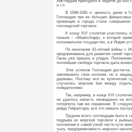
Амстердам приходило в неделю до 600 су
и т.п.
В 1588-1595 гг. ценность денег в
Голландии при ее больших финансовых 
провинции и города стали совершенно
голландской торговле.
К концу XVI столетия участились 
поныне – «Maatschapij», к которой пр
колониальное государство, а в Индии ус
По окончании 42-летней войны с И
предпринимала для развития своей торг
Ганза уже пришла в упадок. Положение
полнейшая свобода торговли дала возмо
Этих успехов Голландия достигла,
завоевывать свои колонии, но и защищ
державы. Поэтому все их купеческие с
случались морские бои между отдель
победителями.
Так, например, в конце XVI столети
не удалось напасть неожиданно на исп
потерпела там же поражение. В следую
рейде Гибралтара; все это немало посл
Труднее всего голландцам было в с
подрыва их морской торговли и рыбны
положение в самой узкой части пути ме
тылу, предприимчивость морского населе