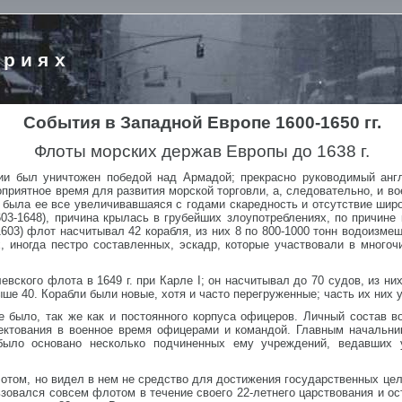
ориях
События в Западной Европе 1600-1650 гг.
Флоты морских держав Европы до 1638 г.
ии был уничтожен победой над Армадой; прекрасно руководимый анг
оприятное время для развития морской торговли, а, следовательно, и в
была ее все увеличивавшаяся с годами скаредность и отсутствие широ
03-1648), причина крылась в грубейших злоупотреблениях, по причине
603) флот насчитывал 42 корабля, из них 8 по 800-1000 тонн водоизме
 иногда пестро составленных, эскадр, которые участвовали в много
вского флота в 1649 г. при Карле I; он насчитывал до 70 судов, из ни
ыше 40. Корабли были новые, хотя и часто перегруженные; часть их них
е было, так же как и постоянного корпуса офицеров. Личный состав в
ктования в военное время офицерами и командой. Главным начальник
 было основано несколько подчиненных ему учреждений, ведавших
флотом, но видел в нем не средство для достижения государственных ц
ьзовался совсем флотом в течение своего 22-летнего царствования и 