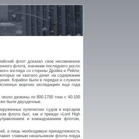
лийский флот доказал свое несомненное
оенного флота, значение последнего росло
кого взгляда со стороны Дрэйка и Рейли;
 которых не хватало денег на содержание
щения. Корабли были в порядке и служили
численных морских экспедициях еще года
х около дюжины по 800-1700 тонн с 40-100
 уже были двухдечные.
ооруженных купеческих судов и корсаров
ом флота был, как и прежде «Lord High
 управлением и командованием флотом,
елей, а лишь необходимую принадлежность
оставил главным начальником флота лорда