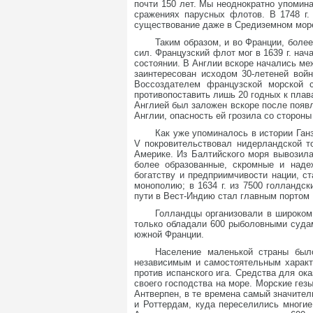
почти 150 лет. Мы неоднократно упомина
сражениях парусных флотов. В 1748 г
существование даже в Средиземном мор
Таким образом, и во Франции, более
сил. Французский флот мог в 1639 г. нач
состоянии. В Англии вскоре начались м
заинтересован исходом 30-летеней вой
Воссоздателем французской морской с
противопоставить лишь 20 годных к плав
Англией был заложен вскоре после появл
Англии, опасность ей грозила со сторон
Как уже упоминалось в истории Ган
V покровительствовал нидерландской т
Америке. Из Балтийского моря вывозила
более образованные, скромные и наде
богатству и предприимчивости нации, с
монополию; в 1634 г. из 7500 голландс
пути в Вест-Индию стал главным портом
Голландцы организовали в широком
только обладали 600 рыболовными судам
южной Франции.
Население маленькой страны было
независимым и самостоятельным характ
против испанского ига. Средства для ок
своего господства на море. Морские гез
Антверпен, в те времена самый значите
и Роттердам, куда переселились многие