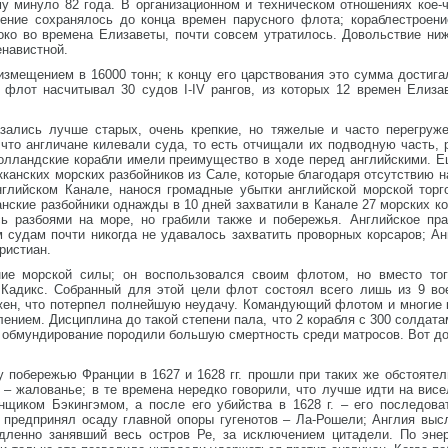
му минуло 82 года. В организационном и техническом отношениях кое-
ение сохранялось до конца времен парусного флота; кораблестроени
око во времена Елизаветы, почти совсем утратилось. Довольствие ни
енавистной.
змещением в 16000 тонн; к концу его царствования это сумма достига
о флот насчитывал 30 судов I-IV рангов, из которых 12 времен Елиз
зались лучше старых, очень крепкие, но тяжелые и часто перегруже
то англичане килевали суда, то есть отчищали их подводную часть, р
 голландские корабли имели преимущество в ходе перед английскими. 
кканских морских разбойников из Сале, которые благодаря отсутствию 
глийском Канале, нанося громадные убытки английской морской торго
нские разбойники однажды в 10 дней захватили в Канале 27 морских к
сь разбоями на море, но грабили также и побережья. Английское пр
м судам почти никогда не удавалось захватить проворных корсаров; Ан
ристиан.
ние морской силы; он воспользовался своим флотом, но вместо тог
 Кадикс. Собранный для этой цели флот состоял всего лишь из 9 во
жен, что потерпел полнейшую неудачу. Командующий флотом и многие 
ением. Дисциплина до такой степени пала, что 2 корабля с 300 солдата
 обмундирование породили большую смертность среди матросов. Вот до
побережью Франции в 1627 и 1628 гг. прошли при таких же обстоятель
 – жалованье; в те времена нередко говорили, что лучше идти на вис
нщиком Бэкингэмом, а после его убийства в 1628 г. – его последов
 предпринял осаду главной опоры гугенотов – Ла-Рошели; Англия выс
дленно занявший весь остров Ре, за исключением цитадели. По эне