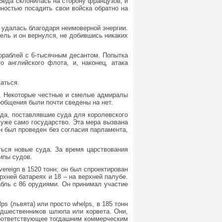
беда склонилась на сторону французов, и
ностью посадить свои войска обратно на
в удалась благодаря неимоверной энергии.
ель и он вернулся, не добившись никаких
кораблей с 6-тысячным десантом. Попытка
 английского флота, и, наконец, атака
аться.
и. Некоторые честные и смелые адмиралы
ообщения были почти сведены на нет.
рода, поставлявшие суда для королевского
 уже само государство. Эта мера вызвана
н был проведен без согласия парламента,
ться новые суда. За время царствования
ипы судов.
ereign в 1520 тонн; он был спроектирован
ерхней батареях и 18 – на верхней палубе.
абль с 86 орудиями. Он принимал участие
s (львята) или просто whelps, в 185 тонн
едшественников шлюпа или корвета. Они,
соответствующее тогдашним коммерческим