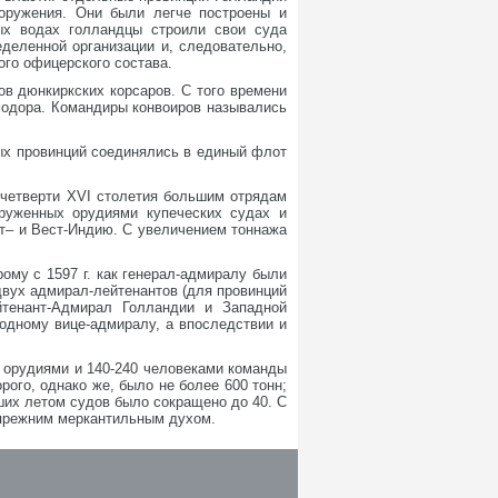
оружения. Они были легче построены и
ых водах голландцы строили свои суда
еделенной организации и, следовательно,
ого офицерского состава.
ов дюнкиркских корсаров. С того времени
модора. Командиры конвоиров назывались
ых провинций соединялись в единый флот
 четверти XVI столетия большим отрядам
руженных орудиями купеческих судах и
ст– и Вест-Индию. С увеличением тоннажа
му с 1597 г. как генерал-адмиралу были
двух адмирал-лейтенантов (для провинций
йтенант-Адмирал Голландии и Западной
одному вице-адмиралу, а впоследствии и
7 орудиями и 140-240 человеками команды
ого, однако же, было не более 600 тонн;
ших летом судов было сокращено до 40. С
 прежним меркантильным духом.