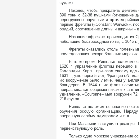
судам).
Наконец, чтобы прекратить деятельн
390 тонн с 32-38 пушками (отношение д
перегружены парусным и артиллерийски
первые фрегаты («Constant Warwick», по
орудий, соотношение длины и ширины – все
Название «фрегат» происходит из С
небольшие быстроходные яхты; с 1646 г.
Фрегаты оказались столь полезными
последовавших вскоре больших морских 
В то же время Ришелье положил ос
1620 г. управление флотом перешло в 
Голландии. Карл I приказал своему адм
1631 г., уже через 5 лет, Франция облад
их вооружение было легче, чем у англи
брандеров. В 1644 г. их флот насчит
приравнивался современниками к англи
удивление. «Couronne» был вооружен 72 
216 футов.
Ришелье положил основание постоя
обучения особую организацию. Наряду
вверенную особым адмиралам и т. п.
При Мазарини наступила реакция. 
первенствующую роль.
Только одно морское учреждение о