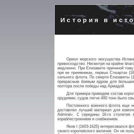
История в ист
Ореол морского могущества Испан
превосходство. Несмотря на крайне благ
медленно. При Елизавете причиной тому 
при ее преемниках, первых Стюартах (16
сильного флота. По смерти Елизаветы (1
прекрасным боевым ядром для больших,
полтора после победы над Армадой.
Для примера приведем состав короле
орудиями; судов легче 400 тонн было св
Постоянного военного флота еще н
доставлял лучший материал для компле
Admiral». С середины 16-го столетия
кораблестроением и снабжением.
Яков I (1603-1625) интересовался 
своего королевского величия. Он не пол