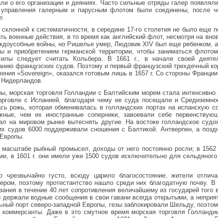
ли о его организации и деяниях. Часто сильные отряды галер появлял
. управления галерным и парусным флотом были соединены, после ч
е.
 склонной к систематичности, в середине 17-го столетия не было еще 
ать военные действия, в то время как английский флот, несмотря на вн
еждоусобные войны, но Ришелье умер, Людовик XIV был еще ребенком, 
ны и приобретением германской территории, чтобы заниматься флото
илы следует считать Кольбера. В 1661 г., в начале своей деяте
анию французских судов. Поэтому и первый французский трехдечный ко
ения «Sovereign», оказался готовым лишь в 1657 г. Со стороны Франци
ы Нидерландов.
зы, морская торговля Голландии с Балтийским морем стала интенсивно 
орговле с Испанией, благодаря чему ее суда посещали и Средиземно
сь рожь, которая обменивалась в голландских портах на испанскую со
жные, чем их иностранные соперники, завоевали себе первенствующ
тал на мировом рынке вытеснять другие. На востоке голландское судо
ких судов 6000 поддерживали сношения с Балтикой. Антверпен, а позд
 Европы.
 масштабе рыбный промысел, доходы от него постоянно росли; в 1562 
и, в 1601 г. они имели уже 1500 судов исключительно для сельдяного
 чрезвычайно густо, всюду царило благосостояние, жители отлич
ером, поэтому протестантство нашло среди них благодатную почву. В
азания в течение 40 лет сопротивления величайшему из государей того 
ы держали водные сообщения в свои гавани всегда открытыми, а неприят
льный порт северо-западной Европы, гезы заблокировали Шельду, поэт
 коммерсанты. Даже в это смутное время морская торговля Голландии 