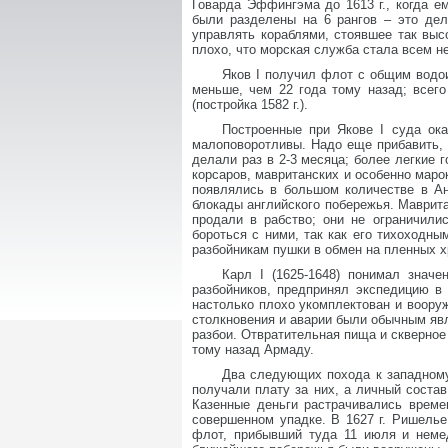
Говарда Эффингэма до 1613 г., когда е
были разделены на 6 рангов – это дел
управлять кораблями, стоявшее так выс
плохо, что морская служба стала всем н
Яков I получил флот с общим водои
меньше, чем 22 года тому назад; всег
(постройка 1582 г.).
Построенные при Якове I суда ока
малоповоротливы. Надо еще прибавить, ч
делали раз в 2-3 месяца; более легкие
корсаров, мавританских и особенно маро
появлялись в большом количестве в Ан
блокады английского побережья. Маврита
продали в рабство; они не ограничили
бороться с ними, так как его тихоходны
разбойникам пушки в обмен на пленных х
Карл I (1625-1648) понимал значе
разбойников, предпринял экспедицию в
настолько плохо укомплектован и воору
столкновения и аварии были обычным явл
разбои. Отвратительная пища и скверное
тому назад Армаду.
Два следующих похода к западному 
получали плату за них, а личный состав
Казенные деньги растрачивались време
совершенном упадке. В 1627 г. Ришелье
флот, прибывший туда 11 июля и неме