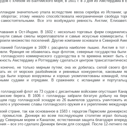
дов с хлебом из Балтийского моря, в 1601 г. в 3 дня из Амстердама в 
 Голландии значительно упала вследствие ввоза серебра из Испании; 
оборотах; этому немало способствовала неограниченная свобода тор
 самостоятельными. Все это возбуждало ревность Англии; Елизавет
плавания в Ост-Индию. В 1602 г. несколько торговых фирм соединили
имкнули самые смелы мореплаватели и самые искусные коммерсанты.
троили множество поселений. Другие компании основали в Северной Амер
спанией Голландия в 1609 г. расцвела наиболее пышно. Англия в тот
овли. Франция не обзавелась еще флотом, северные государства были
 голландского коммерческого судоходства в те времена может быть 
жность Амстердаму и Роттердаму сделаться центром трансатлантическо
 конечно, не только мирным путем; она их добилась силой своего ф
ать их от морских разбойников и ревнивых конкурентов, каковыми я
уда были хорошо вооружены и хорошо укомплектованы командой, пла
ными судами и отрядами. В сражениях с испанцами и португальц
я голландский флот из 73 судов с десантными войсками опустошил Кана
анские берега. В 1606 г. голландцы забрали богатую добычу на бер
щем году голландской эскадре из 26 вымпелов удалось уничтожить и
ужило к упрочению славы голландского оружия и к укреплению междунар
воей стране, так как основанное в 1583 г. герцогом Пармским дюнкиркс
х промыслов. Дюнкирк во всем последующем столетии играл большу
жду Северным морем и Каналом, естественная защита благодаря вперед
ния – все это сделало Дюнкирк бичом для соседей. После 12-летнего пе