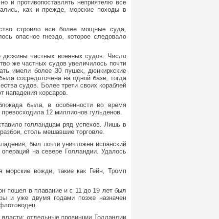
 но и противопоставлять неприятелю все
ались, как и прежде, морские походы в
ство строило все более мощные суда,
ось опасное гнездо, которое следовало
ло дюжины частных военных судов. Число
тво же частных судов увеличилось почти
цать имели более 30 пушек, дюнкиркские
была сосредоточена на одной базе, тогда
ства судов. Более трети своих кораблей
т нападения корсаров.
блокада была, в особенности во время
т превосходила 12 миллионов гульденов.
ставило голландцам ряд успехов. Лишь в
 разбои, столь мешавшие торговле.
ападения, был почти уничтожен испанский
 операций на севере Голландии. Удалось
 морские вожди, такие как Гейн, Тромп
он пошел в плавание и с 11 до 19 лет был
ры и уже двумя годами позже назначен
 флотоводец.
 власти: отдельные провинции Голландии