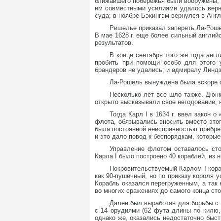
ближайшего побережья были вооружены, и
им совместными усилиями удалось верн
суда; в ноябре Бэкингэм вернулся в Англ
Ришелье приказал запереть Ла-Рошел
В мае 1628 г. еще более сильный англий
результатов.
В конце сентября того же года анг
пробить при помощи особо для этого у
брандеров не удались; и адмиралу Линдз
Ла-Рошель вынуждена была вскоре с
Несколько лет все шло также. Дюн
открыто высказывали свое негодование, 
Тогда Карл I в 1634 г. ввел закон 
флота, обязывались вносить вместо этог
была постоянной неисправностью прибре
и это дало повод к беспорядкам, которые
Управление флотом оставалось сто
Карла I было построено 40 кораблей, из
Покровительствуемый Карлом I кораб
как 90-пушечный, но по приказу короля у
Корабль оказался перегруженным, а так 
во многих сражениях до самого конца стол
Далее был выработан для борьбы с м
с 14 орудиями (62 фута длины по килю
однако же, оказались недостаточно быс