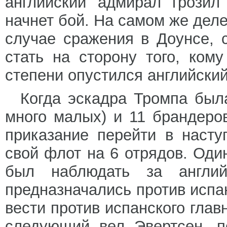
английский адмирал грозил
начнет бой. На самом же деле
случае сражения в Доунсе, с
стать на сторону того, ком
степени опустился английски
Когда эскадра Тромпа был
много малых) и 11 брандеро
приказание перейти в насту
свой флот на 6 отрядов. Оди
был наблюдать за англий
предназначались против испа
вести против испанского гла
следующий вел Эвертсен, п