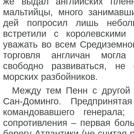
же выдал английских плен
мальтийцы, много занимавш
дей попросил лишь небол
встретили с королевскими 
уважать во всем Средиземно
торговля англичан могла
свободно развиваться, не 
морских разбойников.
Между тем Пенн с другой 
Сан-Доминго. Предпринят
командовавшего генерала;
сопротивления – первая бол
берегу Атлантики (не считая