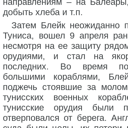
направлениям – на Балеары
добыть хлеба и т.п.
Затем Блейк неожиданно п
Туниса, вошел 9 апреля ран
несмотря на ее защиту рядо
орудиями, и стал на якор
последних. Во время по
большими кораблями, Бле
поджечь стоявшие за молом
тунисских военных корабл
тунисские орудия были п
отверповался от берега. Ан