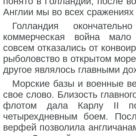
понято в Голландии; после в
Англии мы во всех сражениях
Голландия окончатель
коммерческая война мало
совсем отказались от конвоир
рыболовство в открытом море
другое являлось главными до
Морские базы и военные в
свое слово. Близость главног
флотом дала Карлу II п
четырехдневным боем. Посл
верфей позволила англичанам