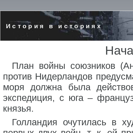
История в историях
Нача
План войны союзников (Ан
против Нидерландов предусма
моря должна была действов
экспедиция, с юга – францу
князья.
Голландия очутилась в х
первых двух войн, т. к. ей 