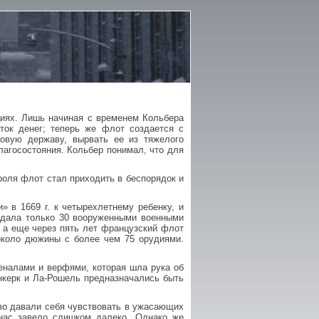
циях. Лишь начиная с временем Кольбера
ток денег; теперь же флот создается с
овую державу, вырвать ее из тяжелого
лагосостояния. Кольбер понимал, что для
роля флот стал приходить в беспорядок и
 в 1669 г. к четырехлетнему ребенку, и
ладала только 30 вооруженными военными
, а еще через пять лет французский флот
 около дюжины с более чем 75 орудиями.
еналами и верфями, которая шла рука об
юнкерк и Ла-Рошель предназначались быть
тво давали себя чувствовать в ужасающих
 нас завело слишком далеко. Однако же