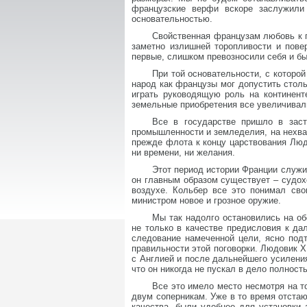
французские верфи вскоре заслужили
основательностью.
Свойственная французам любовь к п
заметно излишней торопливости и пове
первые, слишком превозносили себя и б
При той основательности, с которо
народ как французы мог допустить стол
играть руководящую роль на континент
земельные приобретения все увеличивал
Все в государстве пришло в заст
промышленности и земледелия, на нехват
прежде флота к концу царствования Люд
ни времени, ни желания.
Этот период истории Франции служит
он главным образом существует – судохо
воздухе. Кольбер все это понимал св
министром новое и грозное оружие.
Мы так надолго остановились на об
не только в качестве предисловия к да
следование намеченной цели, ясно подт
правильности этой поговорки. Людовик X
с Англией и после дальнейшего усиления
что он никогда не пускал в дело полност
Все это имело место несмотря на т
двум соперникам. Уже в то время отста
качества, были удобнее для установки