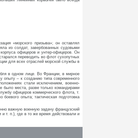
зация «морского призыва»; он оставлял
ояла из солдат, завербованных судовыми
 корпуса офицеров и унтер-офицеров. Он
старался переводить во флот сухопутных
кции для всех отраслей морской службы в
абля в одном лице. Во Франции, в мирное
у опыту – к созданию типа современного
положениях стали исключением, военно-
е было места, разве только командирами
службу офицеров коммерческого флота, т.
о боевого опыта; тактическая подготовка
венно важную военную задачу французский
 т. п.), где в то же время действовали и