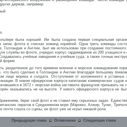
других держав, например:
ный
л.
ольбере была хорошей. Им была создана первая специальная органи
в запас флота в списках команд кораблей. Одна треть команды сост
, Голландии и Англии, был им использован при создании постоянного
ля службы во флоте, учредил корпус гардемаринов из 200 учащихся и 
Создавались учебные заведения и учебные суда, а также точные инстру
ой форме.
ить разделенное до того времени военное и морское командование кор
, что было сделано в Голландии и Англии благодаря большому боевом
ом лице моряка и солдата. Отступления от изложенного в уставных 
низации. В новом офицерском корпусе капитанам коммерческих судов н
ачавшаяся в 1672 г. морская война заставила французов призывать на 
орян оказывались не на высоте. У нового офицерского корпуса не был
.
ображениям, берег свой флот и не ставил ему серьезных задач. Единст
танских пиратов в Средиземном море (Марокко, Алжир, Тунис, Триполи и
е почти сошла со сцены; ее флот уже не играл никакой роли.
Предыдущая глава
Оглавление
Следующая глава