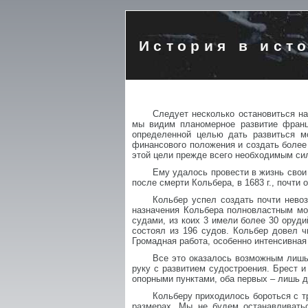
История в ист
Следует несколько остановиться н
мы видим планомерное развитие франц
определенной целью дать развиться м
финансового положения и создать более
этой цели прежде всего необходимым си
Ему удалось провести в жизнь свои
после смерти Кольбера, в 1683 г., почти
Кольбер успел создать почти нево
назначения Кольбера полновластным мо
судами, из коих 3 имели более 30 оруди
состоял из 196 судов. Кольбер довел 
Громадная работа, особенно интенсивная 
Все это оказалось возможным лишь
руку с развитием судостроения. Брест 
опорными пунктами, оба первых – лишь 
Кольберу приходилось бороться с т
размерах. Мы не будем останавливать