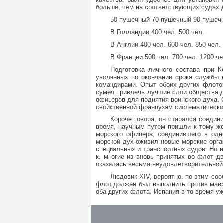
больше, чем на соответствующих судах 
50-пушечный 70-пушечный 90-пушеч
В Голландии 400 чел. 500 чел.
В Англии 400 чел. 600 чел. 850 чел.
В Франции 500 чел. 700 чел. 1200 че
Подготовка личного состава при К
уволенных по окончании срока службы 
командирами. Опыт обоих других флотов
сумел привлечь лучшие слои общества д
офицеров для поднятия воинского духа. 
свойственной французам систематическ
Короче говоря, он старался соедин
время, научным путем пришли к тому же
морского офицера, соединившего в одн
морской дух оживил новые морские орга
специальных и транспортных судов. Но н
к. многие из вновь принятых во флот дв
оказалась весьма неудовлетворительной
Людовик XIV, вероятно, по этим со
флот должен был выполнить против маври
оба других флота. Испания в то время уж