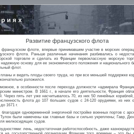
ориях
Развитие французского флота
а французском флоте, впервые принимавшем участие в морских опера
узского флота. Раньше различные начинания разбивались о недоста
орской торговле и сделать из Франции первоклассную морскую торг
 надежную основу для ее экономического положения и национального б
льный флот.
 планы и видеть плоды своего труда, но при все меньшей поддержке ко
 окончательно рзложился.
зможное, в особенности после перехода должности «адмирала Франции»
рским министром. В 1661 г., в начале его деятельности, Франция об
й. Через пять лет уже насчитывалось 70, из них 50 линейных кораблей
численность флота до 107 больших судов с 24-120 орудиями, из них
до 1671 г.
 благодаря одновременной энергичной постройке военных портов с арс
и Тулон были намечены как главные базы и сильно укреплены; Гавр, Д
для мелкосидящих судов.
рудностями: лень, недостаточная работоспособность, даже казнокрадс
ся на государственной организации Франции того времени – это бы