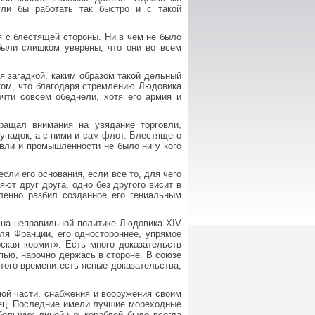
гли бы работать так быстро и с такой
я с блестящей стороны. Ни в чем не было
 были слишком уверены, что они во всем
я загадкой, каким образом такой дельный
 том, что благодаря стремлению Людовика
очти совсем обеднели, хотя его армия и
ращал внимания на увядание торговли,
упадок, а с ними и сам флот. Блестящего
овли и промышленности не было ни у кого
сли его основания, если все то, для чего
ют друг друга, одно без другого висит в
ленно разбил созданное его гениальным
 на неправильной политике Людовика XIV
ля Франции, его одностороннее, упрямое
ская кормит». Есть много доказательств
пью, нарочно держась в стороне. В союзе
того времени есть ясные доказательства,
ной части, снабжения и вооружения своим
зец. Последние имели лучшие мореходные
больших линейных кораблей было всегда