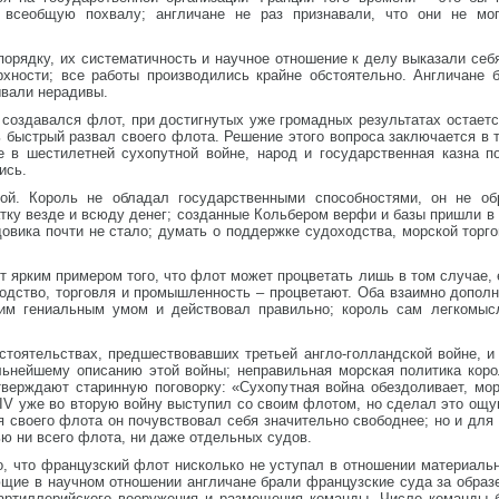
 всеобщую похвалу; англичане не раз признавали, что они не мо
орядку, их систематичность и научное отношение к делу выказали себ
рхности; все работы производились крайне обстоятельно. Англичане
ывали нерадивы.
й создавался флот, при достигнутых уже громадных результатах остаетс
ь быстрый развал своего флота. Решение этого вопроса заключается в
е в шестилетней сухопутной войне, народ и государственная казна п
ись.
ой. Король не обладал государственными способностями, он не об
ку везде и всюду денег; созданные Кольбером верфи и базы пришли в 
овика почти не стало; думать о поддержке судоходства, морской торг
 ярким примером того, что флот может процветать лишь в том случае, е
дство, торговля и промышленность – процветают. Оба взаимно дополня
оим гениальным умом и действовал правильно; король сам легкомыс
стоятельствах, предшествовавших третьей англо-голландской войне, и
льнейшему описанию этой войны; неправильная морская политика коро
верждают старинную поговорку: «Сухопутная война обездоливает, мор
IV уже во вторую войну выступил со своим флотом, но сделал это ощу
 своего флота он почувствовал себя значительно свободнее; но и для 
ью ни всего флота, ни даже отдельных судов.
о, что французский флот нисколько не уступал в отношении материаль
ющие в научном отношении англичане брали французские суда за обра
 артиллерийского вооружения и размещения команды. Число команды 