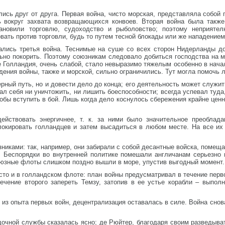
ись друг от друга. Первая война, чисто морская, представляла собой
ь вокруг захвата возвращающихся конвоев. Вторая война была также
ановили торговлю, судоходство и рыболовство; поэтому неприяте
овать против торговли, будь то путем тесной блокады или же нападение
ались третья война. Теснимые на суше со всех сторон Нидерланды 
льно покорить. Поэтому союзникам следовало добиться господства на 
 Голландия, очень слабой, стало невыразимо тяжелым особенно в начале
дения войны, также и морской, сильно ограничились. Тут могла помочь 
ерный путь, но и довести дело до конца; его деятельность может служ
л себя ни уничтожить, ни лишить боеспособности; всегда успевал туда,
обы вступить в бой. Лишь когда дело коснулось сбережения крайне ценн
йствовать энергичнее, т. к. за ними было значительное преоблад
блокировать голландцев и затем высадиться в любом месте. На все и
иками: так, например, они забирали с собой десантные войска, помеща
. Беспорядки во внутренней политике помешали англичанам серьезно 
оюзные флоты слишком поздно вышли в море, упустив выгодный момент.
то и в голландском флоте: план войны предусматривал в течение перв
ечение второго запереть Темзу, затопив в ее устье корабли – выпол
 из опыта первых войн, децентрализация оставалась в силе. Война снов
дочной службы сказалась ясно; де Рюйтер, благодаря своим разведыв