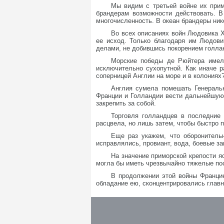
Мы видим с третьей войне их прим
брандерам возможности действовать. 
многочисленность. В океан брандеры нико
Во всех описаниях войн Людовика 
ее исход. Только благодаря им Людови
делами, не добившись покорением голлан
Морские победы де Рюйтера имели
исключительно сухопутной. Как иначе 
соперницей Англии на море и в колониях
Англия сумела помешать Генеральн
Франции и Голландии вести дальнейшую 
закрепить за собой.
Торговля голландцев в последние 
расцвела, но лишь затем, чтобы быстро п
Еще раз укажем, что оборонитель
исправлялись, провиант, вода, боевые з
На значение приморской крепости я
могла бы иметь чрезвычайно тяжелые по
В продолжении этой войны Францие
обладание ею, сконцентрировались главн