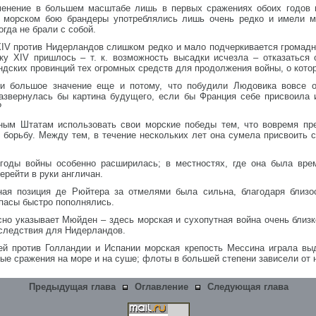
енение в большем масштабе лишь в первых сражениях обоих годов в
В морском бою брандеры употреблялись лишь очень редко и имели м
гда не брали с собой.
XIV против Нидерландов слишком редко и мало подчеркивается громадн
ку XIV пришлось – т. к. возможность высадки исчезла – отказаться
дских провинций тех огромных средств для продолжения войны, о кото
 большое значение еще и потому, что побудили Людовика вовсе от
развернулась бы картина будущего, если бы Франция себе присвоила 
?
ым Штатам использовать свои морские победы тем, что вовремя пре
борьбу. Между тем, в течение нескольких лет она сумела присвоить с
годы войны особенно расширилась; в местностях, где она была вре
ерейти в руки англичан.
ная позиция де Рюйтера за отмелями была сильна, благодаря близо
апасы быстро пополнялись.
сно указывает Мюйден – здесь морская и сухопутная война очень близ
следствия для Нидерландов.
й против Голландии и Испании морская крепость Мессина играла выд
ые сражения на море и на суше; флоты в большей степени зависели от 
Предыдущая глава
Оглавление
Следующая глава