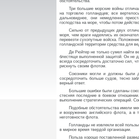
обстоятельства.
Три большие морские войны отличал
на торговлю голландцев; все вертелос
дальновиднее, они немедленно приост
господства на море, чтобы потом действ
Сильно от предыдущих двух отлич
моря, чем враги надеялись их окончате
перевезти сухопутные войска. Положение
голландской территории средства для ве
Де Рюйтер не только сумел найти в
блестяще выполненной защитой. Он не да
всегда сосредоточить достаточно сил, чт
рискнуть своим флотом.
Союзники могли и должны были де
сосредоточить больше судов, тесно за
верный ответ.
Большие ошибки были сделаны союзн
стесняя последние в боевом отношении
выполнение стратегических операций. С
Подобные обстоятельства имели мес
и вооружению английского флота, а в т
неготовности флота.
Голландцы не извлекли всей пользы
в мирное время твердой организации.
Польза хорошо поставленной разве