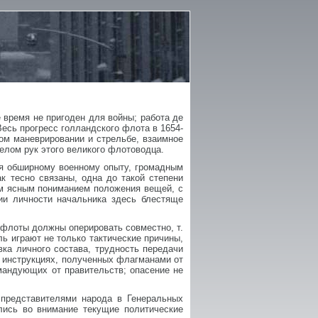
 время не пригоден для войны; работа де
есь прогресс голландского флота в 1654-
ком маневрировании и стрельбе, взаимное
елом рук этого великого флотоводца.
ря обширному военному опыту, громадным
к тесно связаны, одна до такой степени
им ясным пониманием положения вещей, с
ии личности начальника здесь блестяще
флоты должны оперировать совместно, т.
ь играют не только тактические причины,
вка личного состава, трудность передачи
 в инструкциях, полученных флагманами от
омандующих от правительств; опасение не
 представителями народа в Генеральных
лись во внимание текущие политические