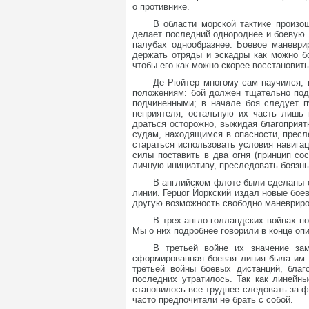
о противнике.
В области морской тактике произо
делает последний однороднее и боевую 
палубах однообразнее. Боевое маневри
держать отряды и эскадры как можно бо
чтобы его как можно скорее восстановить
Де Рюйтер многому сам научился, 
положениям: бой должен тщательно под
подчиненными; в начале боя следует п
неприятеля, остальную их часть лишь 
драться осторожно, выжидая благоприят
судам, находящимся в опасности, пресле
стараться использовать условия навигац
силы поставить в два огня (принцип со
личную инициативу, преследовать боязнь
В английском флоте были сделаны о
линии. Герцог Йоркский издал новые бое
другую возможность свободно маневриро
В трех англо-голландских войнах п
Мы о них подробнее говорили в конце оп
В третьей войне их значение за
сформированная боевая линия была им к
третьей войны боевых дистанций, благ
последних утратилось. Так как линейн
становилось все труднее следовать за фл
часто предпочитали не брать с собой.