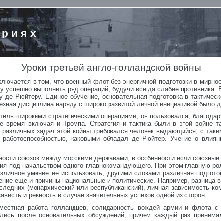
ориях
Уроки третьей англо-голландской войны
ключается в том, что военный флот без энергичной подготовки в мирное
 успешно выполнить ряд операций, будучи всегда слабее противника. В
гу де Рюйтеру. Единое обучение, основательная подготовка в тактичес
зная дисциплина наряду с широко развитой личной инициативой было д
тель широкими стратегическими операциями, он пользовался, благода
е время включая и Тромпа. Стратегия и тактика были в этой войне та
я различных задач этой войны требовался человек выдающийся, с так
й работоспособностью, каковыми обладал де Рюйтер. Учение о влиян
ности союзов между морскими державами, в особенности если союзные 
ия под начальством одного главнокомандующего. При этом главную рол
азличное умение ее использовать, другими словами различная подгото
начение еще и причины национальные и политические. Например, разница
оследних (монархический или республиканский), личная зависимость к
ависть и ревность в случае значительных успехов одной из сторон.
вместная работа голландцев, солидарность вождей армии и флота с
ались после основательных обсуждений, причем каждый раз принима