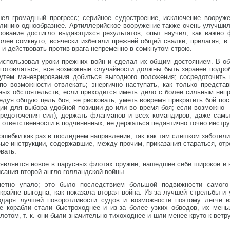
шел громадный прогресс; серийное судостроение, исключение вооруж
линию однообразнее. Артиллерийское вооружение также очень улучшило
рование достигло выдающихся результатов; опыт научил, как важно 
лее сомкнуто, всячески избегали прежней общей свалки, прилагая, в 
 и действовать против врага непременно в сомкнутом строю.
использовал уроки прежних войн и сделал их общим достоянием. В 
готовляться, все возможные случайности должны быть заранее подро
утем маневрирования добиться выгодного положения; сосредоточить
по возможности отвлекать; энергично наступать, как только предста
ных обстоятельств, если приходится иметь дело с более сильным непр
дуя общую цель боя, не рисковать, уметь вовремя прекратить бой после
ии для выбора удобной позиции до или во время боя; если возможно –
средоточения сил); держать флагманов и всех командиров, даже самы
 ответственности в подчиненных; не держаться педантично точно инстру
шибки как раз в последнем направлении, так как там слишком заботили
вые инструкции, содержавшие, между прочим, приказания стараться, отр
вать.
оявляется новое в парусных флотах оружие, нашедшее себе широкое и 
исания второй англо-голландской войны.
метно упало; это было последствием большой подвижности самого
райне выгодна, как показала вторая война. Из-за лучшей стрельбы и 
одаря лучшей поворотливости судов и возможности поэтому легче и
ые корабли стали быстроходнее и из-за более узких обводов, их ме
отом, т. к. они были значительно тихоходнее и шли менее круто к ветру