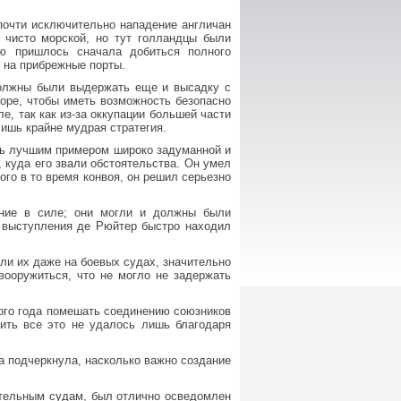
 почти исключительно нападение англичан
 чисто морской, но тут голландцы были
лю пришлось сначала добиться полного
м на прибрежные порты.
должны были выдержать еще и высадку с
море, чтобы иметь возможность безопасно
, так как из-за оккупации большей части
лишь крайне мудрая стратегия.
ить лучшим примером широко задуманной и
 куда его звали обстоятельства. Он умел
ого в то время конвоя, он решил серьезно
ание в силе; они могли и должны были
х выступления де Рюйтер быстро находил
ли их даже на боевых судах, значительно
вооружиться, что не могло не задержать
ого года помешать соединению союзников
нить все это не удалось лишь благодаря
а подчеркнула, насколько важно создание
ательным судам, был отлично осведомлен