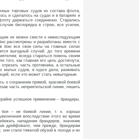
енных торговых судов из состава флота,
сь и сделалось на судах и в батареях и
флоту держаться соединенно. Старались
случае беспорядка в строю, все усилия,
общем их можно свести к нижеследующим
бно рассмотрены и разработаны вместе с
 в бою все свои силы на главных силах
вится выгодный случай; до того времени
иятелем; всегда стараться помочь своим
 того, как главная его цель достигнута;
 отрезать часть противника, а остальные
х малых судов, в курсе дела; развивать
кций, если это может стать невыгодным.
сь о сохранении прямой, красивой боевой
езав часть неприятельской линии, лишить
крайне успешное применение – брандеры.
 боя – не боевой линии, т. к. хорошо
увеличения впоследствии этого во время
збежать нападения брандеров, значение
ньше дрейфовало, чем прежде, брандерам
, они стали тяжелой обузой в походе и их