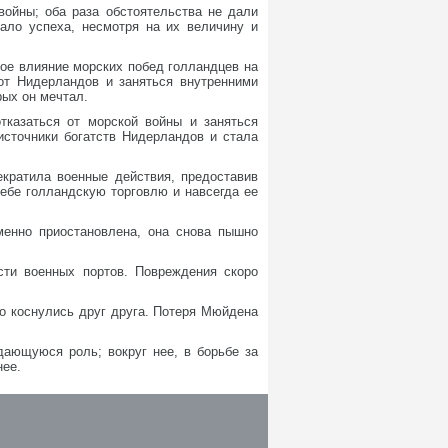
ойны; оба раза обстоятельства не дали
ало успеха, несмотря на их величину и
ое влияние морских побед голландцев на
 от Нидерландов и заняться внутренними
рых он мечтал.
казаться от морской войны и заняться
источники богатств Нидерландов и стала
кратила военные действия, предоставив
ебе голландскую торговлю и навсегда ее
менно приостановлена, она снова пышно
сти военных портов. Повреждения скоро
ко коснулись друг друга. Потеря Мюйдена
ающуюся роль; вокруг нее, в борьбе за
нее.