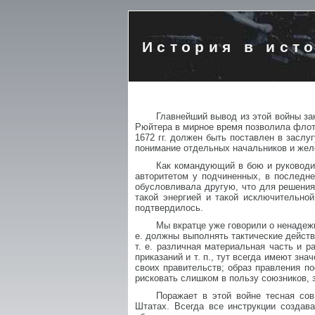
История в ист
Главнейший вывод из этой войны за
Рюйтера в мирное время позволила флоту
1672 гг. должен быть поставлен в заслу
понимание отдельных начальников и желе
Как командующий в бою и руководи
авторитетом у подчиненных, в последне
обусловливала другую, что для решени
такой энергией и такой исключительно
подтвердилось.
Мы вкратце уже говорили о ненадеж
е. должны выполнять тактические действ
т. е. различная материальная часть и р
приказаний и т. п., тут всегда имеют з
своих правительств; образ правления п
рисковать слишком в пользу союзников, з
Поражает в этой войне тесная со
Штатах. Всегда все инструкции создав