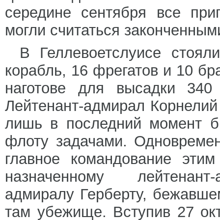
середине сентября все при
могли считаться законченным
В Геллевоетслуисе стоял
корабль, 16 фрегатов и 10 б
наготове для высадки 340
Лейтенант-адмирал Корнелий
лишь в последний момент б
флоту задачами. Одновреме
главное командование этим
назначенному лейтенант-
адмиралу Герберту, бежавш
там убежище. Вступив 27 ок