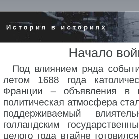
История в историях
Начало войн
Под влиянием ряда событи
летом 1688 года католичес
Франции – объявления в к
политическая атмосфера стал
поддерживаемый влиятел
голландским государственн
целого года втайне готовилс