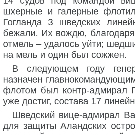
14 судов под командой виц
шхерные и галерные флотил
Гогланда 3 шведских линей
бежали. Их вождю, благодаря
отмель – удалось уйти; шедши
на мель и один был сожжен.
В следующем году гене
назначен главнокомандующи
флотом был контр-адмирал П
уже достиг, состава 17 линей
Шведский вице-адмирал Ва
для защиты Аландских остро