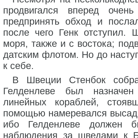
продвигался вперед очень
предпринять обход и посла
после чего Генк отступил. 
моря, также и с востока; по
датским флотом. Но до насту
к себе.
В Швеции Стенбок собра
Гелденлеве был назначе
линейных кораблей, стоя
помощью намеревался высадит
ибо Гелденлеве должен б
наблюдения за шведами к Б