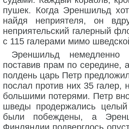
пушек. Когда Эреншильд хот
найдя неприятеля, он вдр
неприятельский галерный фло
с 115 галерами мимо шведско
Эреншильд немедленно 
поставив прам по середине, а
полдень царь Петр предложил
послал против них 35 галер,
большими потерями. Петр вно
шведы продержались целый 
были побеждены, а Эрен
Финляндии подверглось опус