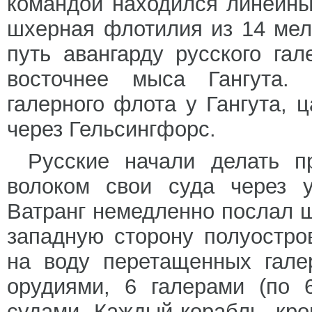
командой находился линейны
шхерная флотилия из 14 мел
путь авангарду русского га
восточнее мыса Гангута.
галерного флота у Гангута, 
через Гельсингфорс.
Русские начали делать п
волоком свои суда через у
Ватранг немедленно послал 
западную сторону полуостро
на воду перетащенных гале
орудиями, 6 галерами (по
судами. Каждый корабль, кр