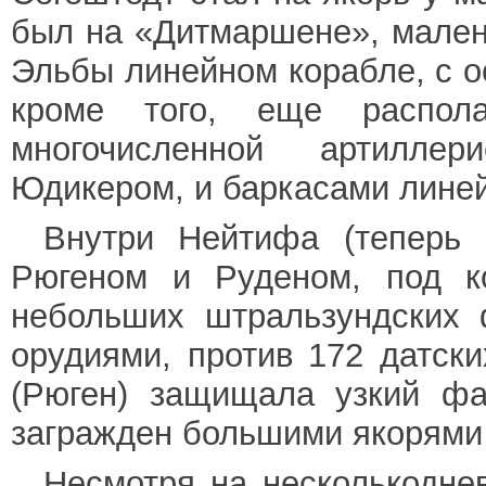
был на «Дитмаршене», мален
Эльбы линейном корабле, с о
кроме того, еще распол
многочисленной артиллер
Юдикером, и баркасами лине
Внутри Нейтифа (теперь 
Рюгеном и Руденом, под к
небольших штральзундских 
орудиями, против 172 датск
(Рюген) защищала узкий фа
загражден большими якорями 
Несмотря на несколькодне