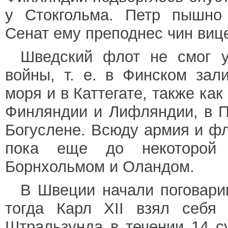
у Стокгольма. Петр пышно 
Сенат ему преподнес чин виц
Шведский флот не смог у
войны, т. е. в Финском зал
моря и в Каттегате, также ка
Финляндии и Лифляндии, в П
Богуслене. Всюду армия и ф
пока еще до некоторой
Борнхольмом и Оландом.
В Швеции начали поговари
тогда Карл XII взял себя 
Штральзунда в течении 14 с