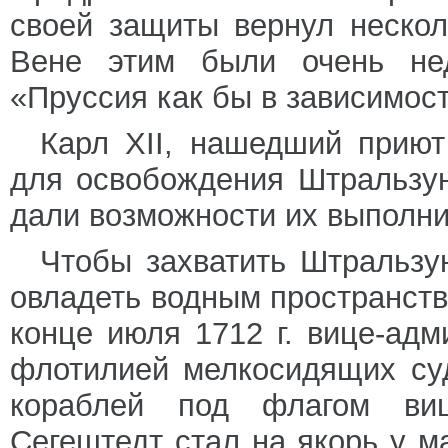
своей защиты вернул нескол
Вене этим были очень нед
«Пруссия как бы в зависимост
Карл XII, нашедший приют
для освобождения Штральзун
дали возможности их выполни
Чтобы захватить Штральзу
овладеть водным пространств
конце июля 1712 г. вице-ад
флотилией мелкосидящих су
кораблей под флагом ви
Сегештедт стал на якорь у м