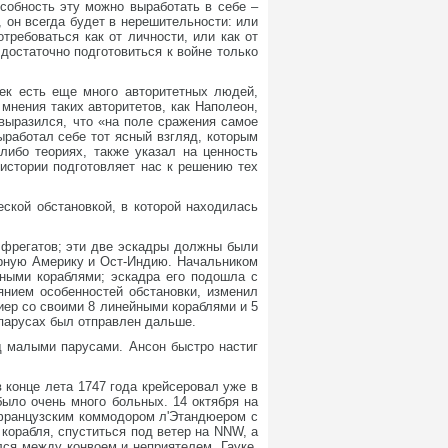
особность эту можно выработать в себе –
, он всегда будет в нерешительности: или
отребоваться как от личности, или как от
достаточно подготовиться к войне только
ек есть еще много авторитетных людей,
мнения таких авторитетов, как Наполеон,
выразился, что «на поле сражения самое
ыработал себе тот ясный взгляд, которым
либо теориях, также указал на ценность
истории подготовляет нас к решению тех
ской обстановкой, в которой находилась
 фрегатов; эти две эскадры должны были
ерную Америку и Ост-Индию. Начальником
йными кораблями; эскадра его подошла с
янием особенностей обстановки, изменил
иер со своими 8 линейными кораблями и 5
 парусах был отправлен дальше.
д малыми парусами. Ансон быстро настиг
 конце лета 1747 года крейсеровал уже в
ыло очень много больных. 14 октября на
 французским коммодором л'Этандюером с
корабля, спуститься под ветер на NNW, а
лся между конвоем и неприятелем. Гауке,