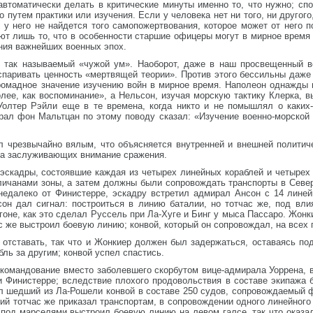
автоматически делать в критические минуты именно то, что нужно; сп
путем практики или изучения. Если у человека нет ни того, ни другого
и у него не найдется того самопожертвования, которое может от него п
т лишь то, что в особенности старшие офицеры могут в мирное время 
ния важнейших военных эпох.
ь так называемый «чужой ум». Наоборот, даже в наш просвещенный в
паривать ценность «мертвящей теории». Против этого бессильны даже 
ромадное значение изучению войн в мирное время. Наполеон однажды 
лее, как воспоминание», а Нельсон, изучая морскую тактику Клерка, в
Уолтер Рэйли еще в те времена, когда никто и не помышлял о каких-
рал фон Мальтцан по этому поводу сказал: «Изучение военно-морской 
 чрезвычайно вялым, что объясняется внутренней и внешней политиче
два заслуживающих внимание сражения.
эскадры, состоявшие каждая из четырех линейных кораблей и четырех
гличанами зоны, а затем должны были сопровождать транспорты в Сев
 недалеко от Финистерре, эскадру встретил адмирал Ансон с 14 лине
он дал сигнал: построиться в линию баталии, но тотчас же, под вли
гоне, как это сделал Руссель при Ла-Хуге и Бинг у мыса Пассаро. Жонк
 же выстроил боевую линию; конвой, который он сопровождал, на всех
 отставать, так что и Жонкиер должен был задержаться, оставаясь по
бль за другим; конвой успел спастись.
 командование вместо заболевшего скорбутом вице-адмирала Уоррена, в
 Финистерре; вследствие плохого продовольствия в составе экипажа б
ыл шедший из Ла-Рошели конвой в составе 250 судов, сопровождаемый
 тотчас же приказал транспортам, в сопровождении одного линейного 
 под марселями выстроил боевую линию на левом галсе, так что оказа