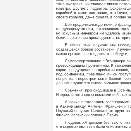
тоже выстроивший сначала линию баталии
наветра, другие с подветра. Сохранив
кораблей в такое состояние, что Гауке,
своего корабля, даже фрегат, в погоню 
Бой продолжался до ночи; 6 францу
следующему за ним, сохранившим одну фо
но искусным маневром им удалось избеж
были в состоянии преследовать; потери 
В обоих этих случаях мы наблюда
создавшейся боевой обстановки. Изучени
важно прежде всего одержать победу и, 
Самопожертвование л'Этандюера за
превосходящим противником. К сожалению
корвет предупредил о прибытии конвоя, 
под сомнением, правильно ли он поступ
неприятеля перестроиться в боевой поря
данном случае это имело большое значе
Сражения, происходившие в Ост-Ин
И здесь флотоводцы показали себя так же
Англичане сделались бесспорными в
в Аахене между Англией, Францией и Го
Прусский получил Силезию, которую он
Филипп Испанский получил Парму.
Людовик XV должен был заключить 
что морские силы его были уничтожены и