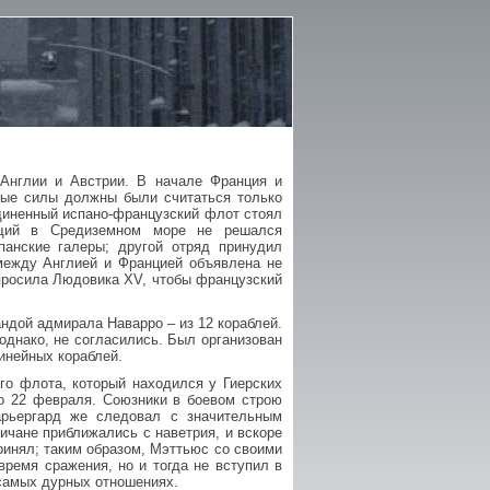
 Англии и Австрии. В начале Франция и
ные силы должны были считаться только
единенный испано-французский флот стоял
ющий в Средиземном море не решался
анские галеры; другой отряд принудил
 между Англией и Францией объявлена не
 просила Людовика XV, чтобы французский
андой адмирала Наварро – из 12 кораблей.
однако, не согласились. Был организован
линейных кораблей.
го флота, который находился у Гиерских
о 22 февраля. Союзники в боевом строю
арьергард же следовал с значительным
ичане приближались с наветрия, и вскоре
принял; таким образом, Мэттьюс со своими
ремя сражения, но и тогда не вступил в
 самых дурных отношениях.