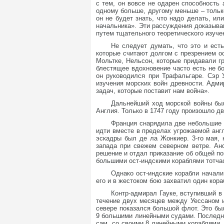
с тем, он вовсе не одарен способность 
одному больше, другому меньше – только 
он не будет знать, что надо делать, ил
начальника». Эти рассуждения доказываю
путем тщательного теоретического изуче
Не следует думать, что это и ест
которые считают долгом с презрением ос
Мольтке, Нельсон, которые придавали г
блестящее вдохновение часто есть не бо
он руководился при Трафальгаре. Сэр 
изучения морских войн древности. Адми
задач, которые поставит нам война».
Дальнейший ход морской войны был
Англия. Только в 1747 году произошло 
Франция снарядила две небольшие 
идти вместе в пределах угрожаемой ан
эскадры был де ла Жонкиер. 3-го мая,
запада при свежем северном ветре. Анс
решение и отдал приказание об общей по
большими ост-индскими кораблями тотчас
Однако ост-индские корабли начали
его и в жестоком бою захватил один кора
Контр-адмирал Гауке, вступивший в
течение двух месяцев между Уессаном и
севере показался большой флот. Это б
9 большими линейными судами. Последний
сам, со своими 8 линейными кораблями,