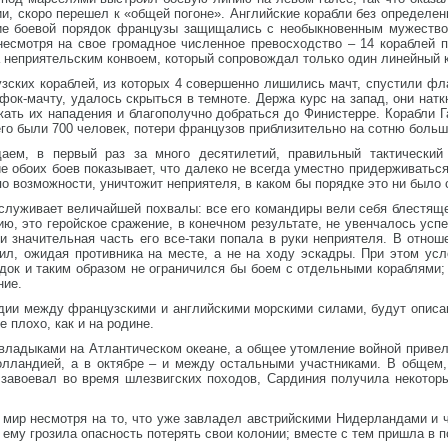
, скоро перешел к «общей погоне». Английские корабли без определен
шие боевой порядок французы защищались с необыкновенным мужество
 несмотря на свое громадное численное превосходство – 14 кораблей 
за неприятельским конвоем, который сопровождал только один линейный 
зских кораблей, из которых 4 совершенно лишились мачт, спустили фл
к-мачту, удалось скрыться в темноте. Держа курс на запад, они наткн
ать их нападения и благополучно добраться до Финистерре. Корабли Г
его были 700 человек, потери французов приблизительно на сотню больш
ем, в первый раз за много десятилетий, правильный тактический
е обоих боев показывает, что далеко не всегда уместно придерживаться
по возможности, уничтожит неприятеля, в каком бы порядке это ни было 
служивает величайшей похвалы: все его командиры вели себя блестяще
, это геройское сражение, в конечном результате, не увенчалось усп
и значительная часть его все-таки попала в руки неприятеля. В отно
ил, ожидая противника на месте, а не на ходу эскадры. При этом ус
док и таким образом не ограничился бы боем с отдельными кораблями; 
ние.
дии между французскими и английскими морскими силами, будут описа
 плохо, как и на родине.
ладыками на Атлантическом океане, а общее утомление войной привело
лландией, а в октябре – и между остальными участниками. В общем, с
 завоевал во время шлезвигских походов, Сардиния получила некотор
мир несмотря на то, что уже завладел австрийскими Нидерландами и ч
 ему грозила опасность потерять свои колонии; вместе с тем пришла в 