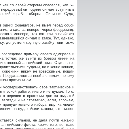
к как со своей стороны опасался, как бы
а передовым) он поднял сигнал вступить в
анский корабль «Король Филипп». Суда,
из одних французов, не имел перед собой
ение, и сделав поворот через фордевинд,
еского маневра, так как три английских
звевавшийся сигнал к атаке. Тут, однако,
су, допустили крупную ошибку: они также
, последовал примеру своего адмирала и
ика тотчас же выйти из боевой линии на
динственный английский приз. Отдельные
риятельскими судами, но в конце концов,
и союзники, никем не тревожимые, пошли
га. Представляется необъяснимым, почему
йшим противником.
и усовершенствовать свое тактическое и
тической работе, никто и не думал. Того,
что перевес в сражении дается выучкой
взгляды и на стратегию, если, впрочем,
м принудительного набора, выучка людей
ловия на судах были таковы, что ничего
остается сильной, не дала почти никаких
английского флота. Кроме того, во главе
 он лишь незадолго перед тем прибыл на