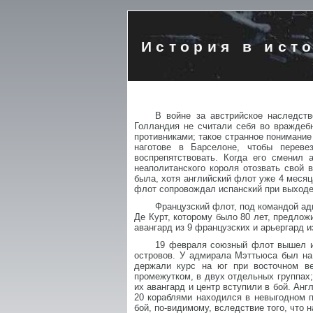
История в ист
В войне за австрийское наследств
Голландия не считали себя во враждеб
противниками; такое странное понимание
наготове в Барселоне, чтобы перев
воспрепятствовать. Когда его сменил
неаполитанского короля отозвать свой 
была, хотя английский флот уже 4 месяц
флот сопровождал испанский при выходе 
Французский флот, под командой адм
Де Курт, которому было 80 лет, предлож
авангард из 9 французских и арьергард и
19 февраля союзный флот вышел из
островов. У адмирала Мэттьюса был на
держали курс на юг при восточном ве
промежутком, в двух отдельных группах;
их авангард и центр вступили в бой. Анг
20 кораблями находился в невыгодном п
бой, по-видимому, вследствие того, что