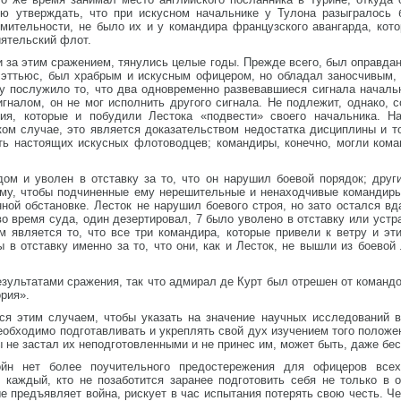
ю утверждать, что при искусном начальнике у Тулона разыгралось 
емительности, не было их и у командира французского авангарда, кот
иятельский флот.
 за этим сражением, тянулись целые годы. Прежде всего, был оправдан 
 Мэттьюс, был храбрым и искусным офицером, но обладал заносчивым
у послужило то, что два одновременно развевавшиеся сигнала началь
игналом, он не мог исполнить другого сигнала. Не подлежит, однако,
ия, которые и побудили Лестока «подвести» своего начальника. На
ком случае, это является доказательством недостатка дисциплины и 
ть настоящих искусных флотоводцев; командиры, конечно, могли ком
м и уволен в отставку за то, что он нарушил боевой порядок; друг
тому, чтобы подчиненные ему нерешительные и ненаходчивые командиры
ой обстановке. Лесток не нарушил боевого строя, но зато остался вд
о время суда, один дезертировал, 7 было уволено в отставку или устр
 является то, что все три командира, которые привели к ветру и э
 в отставку именно за то, что они, как и Лесток, не вышли из боевой
зультатами сражения, так что адмирал де Курт был отрешен от командо
рия».
ся этим случаем, чтобы указать на значение научных исследований в
еобходимо подготавливать и укреплять свой дух изучением того положен
ы не застал их неподготовленными и не принес им, может быть, даже бе
йн нет более поучительного предостережения для офицеров все
 каждый, кто не позаботится заранее подготовить себя не только в 
е предъявляет война, рискует в час испытания потерять свою честь. Че