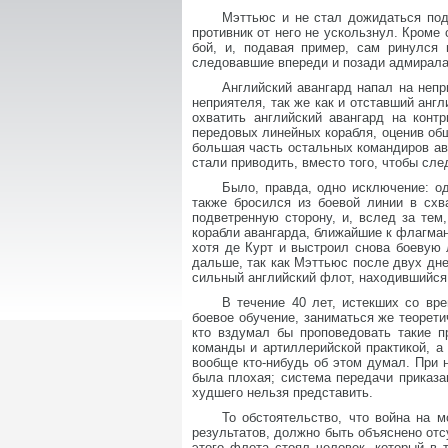
Мэттьюс и не стал дожидаться подх
противник от него не ускользнул. Кроме 
бой, и, подавая пример, сам ринулся 
следовавшие впереди и позади адмирала,
Английский авангард напал на непр
неприятеля, так же как и отставший анг
охватить английский авангард на контр
передовых линейных корабля, оценив общу
большая часть остальных командиров ав
стали приводить, вместо того, чтобы сле
Было, правда, одно исключение: о
также бросился из боевой линии в схв
подветренную сторону, и, вслед за тем
корабли авангарда, ближайшие к флагман
хотя де Курт и выстроил снова боевую
дальше, так как Мэттьюс после двух дне
сильный английский флот, находившийся
В течение 40 лет, истекших со вр
боевое обучение, заниматься же теоретич
кто вздумал бы проповедовать такие п
команды и артиллерийской практикой, а
вообще кто-нибудь об этом думал. При 
была плохая; система передачи приказа
худшего нельзя представить.
То обстоятельство, что война на м
результатов, должно быть объяснено отс
этого флота стоял человек, который в 