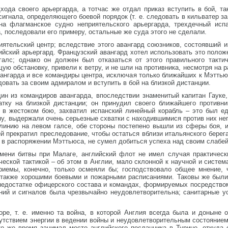
ода своего арьергарда, а тотчас же отдал приказ вступить в бой, та
сигнала, определяющего боевой порядок (т. е. следовать в кильватер з
на флагманское судно неприятельского арьергарда, трехдечный исп
 последовали его примеру, остальные же суда этого не сделали.
иятельский центр; вследствие этого авангард союзников, состоявший 
лийский арьергард. Французский авангард хотел использовать это полож
галс; однако он должен был отказаться от этого правильного тактич
ю обстановку, привели к ветру, и не шли на противника, несмотря на ра
ангарда и все командиры центра, исключая только ближайших к Мэттью
довать за своим адмиралом и вступить в бой на близкой дистанции.
дин из командиров авангарда, впоследствии знаменитый капитан Гауке
атку на близкой дистанции; он принудил своего ближайшего противн
, в жестоком бою, захватил испанский линейный корабль – это был е
у, выдержали очень серьезные схватки с находившимися против них неп
 линию на левом галсе, обе стороны постепено вышли из сферы боя, 
й прекратил преследование, чтобы остаться вблизи итальянского бере
 в распоряжении Мэттьюса, не сумел добиться успеха над своим слабе
емени битвы при Малаге, английский флот не имел случая практическ
еской тактикой – об этом в Англии, мало склонной к научной и система
риемы, конечно, только осмеяли бы; господствовало общее мнение, 
 также хорошими боевыми и пожарными расписаниями. Таковы же были 
недостатке офицерского состава и командах, формируемых посредство
ний и сигналов была чрезвычайно неудовлетворительна; санитарные ус
оре, т. е. именно та война, в которой Англия всегда была и доныне 
утствием энергии в ведении войны и неудовлетворительным состоянием 
то же время занимал место английского посланника в Турине, откуда