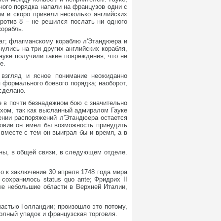
ного порядка напали на французов одни с
м и скоро привели несколько английских
против 8 – не решился послать ни одного
корабль.
аг; флагманскому кораблю л'Этандюера и
улись на три других английских корабля,
ауке получили такие повреждения, что не
е.
 взгляд и ясное понимание неожиданно
 формального боевого порядка; наоборот,
сделано.
 в почти безнадежном бою с значительно
ехом, так как высланный адмиралом Гауке
шении распоряжений л'Этандюера остается
ловии он имел бы возможность принудить
вместе с тем он выиграл бы и время, а в
ны, в общей связи, в следующем отделе.
 к заключение 30 апреля 1748 года мира
охранилось status quo ante; Фридрих II
ые небольшие области в Верхней Италии,
астью Голландии; произошло это потому,
полный упадок и французская торговля.