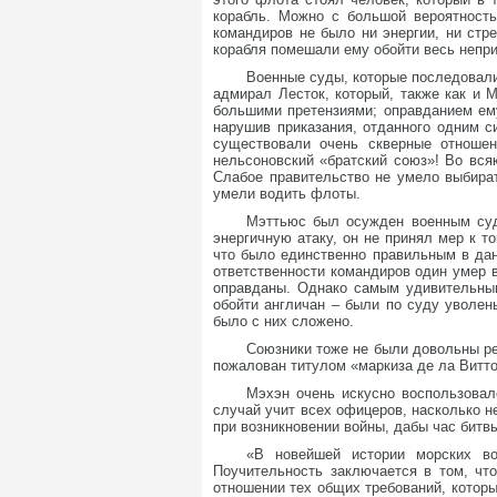
корабль. Можно с большой вероятность
командиров не было ни энергии, ни стр
корабля помешали ему обойти весь непр
Военные суды, которые последовали
адмирал Лесток, который, также как и
большими претензиями; оправданием ем
нарушив приказания, отданного одним с
существовали очень скверные отношен
нельсоновский «братский союз»! Во вся
Слабое правительство не умело выбира
умели водить флоты.
Мэттьюс был осужден военным судо
энергичную атаку, он не принял мер к 
что было единственно правильным в данн
ответственности командиров один умер в
оправданы. Однако самым удивительным
обойти англичан – были по суду уволены
было с них сложено.
Союзники тоже не были довольны ре
пожалован титулом «маркиза де ла Витто
Мэхэн очень искусно воспользовал
случай учит всех офицеров, насколько н
при возникновении войны, дабы час битв
«В новейшей истории морских во
Поучительность заключается в том, что
отношении тех общих требований, которы