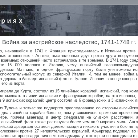
ориях
Война за австрийское наследство, 1741-1748 гг.
о, начавшейся в 1741 г. Франция присоединилась к Испании против
ных отношениях к Англии; выставленные друг против друга вооружен
 взаимных отношений часто встречалось в те времена. В 1741 году со
езти 15 000 человек в Италию, чему английский главнокоманду
 адмирал Мэттьюс, в одном французском порту были уничтожены исп
вспомогательный корпус из северной Италии. И, тем не менее, война
а держал в блокаде испанский флот в Тулоне. Испания в конце концов
его из порта.
ирала де Курта, состоял из 15 линейных кораблей, испанский, под ком
ил смешать в линии испанские и французские корабли, на что испанцы, 
з 9 испанских кораблей; центр состоял из 6 французских и 3 испанских 
 Тулона и тотчас же подвергся преследованию со стороны английско
 два линейных корабля больше, чем у союзников; сражение произошл
тре, причем авангард и центр следовали на близком расстоянии, 
 английский флот также растянулся более чем на 9 морских миль. Англ
лийский арьергард остался далеко позади и никакого участия в бою не 
оложении против 27 неприятельских кораблей. Арьергард подошел во в
 начальник арьергарда лично мстил адмиралу, с которым он находился в