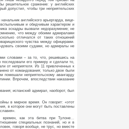
бы решительное сражение: у английских
орый допустил, чтобы три неприятельских
начальник английского арьергарда, вице-
, вспыльчивым и обидчивым характером и
ника эскадры вызвали недоразумение; не
 сомнению, что между обоими адмиралами
сколько отличался от таких отношений
товарищеского чувства между офицерами.
андовать своими судами, но адмиралы не
ими словами – за то, что, решившись на
 последовали его примеру и сделали то,
али от неприятеля. Из 11 привлеченных к
анено от командования; только двое были
тим помешали неприятельскому авангарду
 линии. Впрочем, впоследствии наказание
вания; испанский адмирал, наоборот, был
ойны в мирное время. Он говорит: «этот
ия, в которое они могут быть поставлены
сславия».
х времен, как эта битва при Тулоне…
отношении специальных познаний, но и в
ловек, говоря вообще, не трус, но вместе