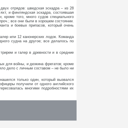
двух отрядов: шведская эскадра – из 28
 яхт, и финляндская эскадра, состоявшая
и, кроме того, много судов специального
проч.; все они были в хорошем состоянии.
анта и боевых припасов, который очень
алер или 12 канонерских лодок. Команда
дного судна на другое; все делалось по
 трирем и галер в древности и в средние
ных для войны, и дюжина фрегатов; кроме
ояло дело с личным составом – не было ни
 нашелся только один, который вызвался
офицеры получили от одного английского
нтересовалась многими подробностями их