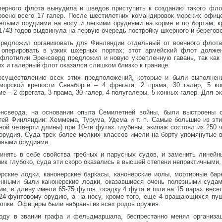
лерного флота вынудила и шведов приступить к созданию такого флот
роено всего 17 галер. После шестилетних командировок морских офиц
елыми орудиями на носу и легкими орудиями на корме и по бортам; к
743 годов выдвинула на первую очередь постройку шхерного и берегов
редложил организовать для Финляндии отдельный от военного флота
 оперировать в узких шхерных портах; этот армейский флот долже
флотилии Эренсверд предложил и новую укрепленную гавань, так как 
х и галерный флот оказался слишком близко к границе.
осуществлению всех этих предположений, которые и были выполнены
орской крепости Свеаборге – 4 фрегата, 2 прама, 30 галер, 5 ко
 – 2 фрегата, 3 прама, 30 галер, 4 полугалеры, 5 конных галер. Для э
нсверда, на основании опыта Семилетней войны, были выстроены с
тей Финляндии: Хеммема, Турума, Удема и т. п. Самые большие из эти
ой четверти длины) при 10-ти футах глубины; экипаж состоял из 250 ч
 орудия. Суда трех более мелких классов имели на борту упомянутые
совыми орудиями.
нять в себе свойства гребных и парусных судов, и заменить линейны
ик глубоко, суда эти скоро оказались в высшей степени непрактичными, 
ерские лодки, канонерские баркасы, канонерские иолы, мортирные ба
нными были канонерские лодки, оказавшиеся очень полезными судам
, в длину имели 65-75 футов, осадку 4 фута и шли на 15 парах весел;
 24-фунтовому орудию, а на носу, кроме того, еще 4 вращающихся пу
юпки. Офицеры были набраны из всех родов оружия.
оду в звании графа и фельдмаршала, беспрестанно менял организац