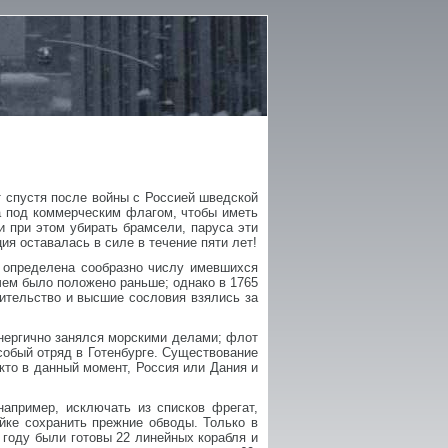
ет спустя после войны с Россией шведской
а под коммерческим флагом, чтобы иметь
 при этом убирать брамсели, паруса эти
я оставалась в силе в течение пяти лет!
 определена сообразно числу имевшихся
 чем было положено раньше; однако в 1765
вительство и высшие сословия взялись за
 энергично занялся морскими делами; флот
собый отряд в Готенбурге. Существование
кто в данный момент, Россия или Дания и
апример, исключать из списков фрегат,
йке сохранить прежние обводы. Только в
 году были готовы 22 линейных корабля и