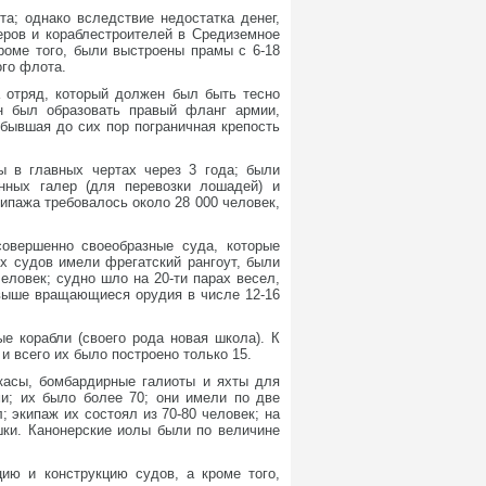
а; однако вследствие недостатка денег,
еров и кораблестроителей в Средиземное
роме того, были выстроены прамы с 6-18
ого флота.
 отряд, который должен был быть тесно
н был образовать правый фланг армии,
бывшая до сих пор пограничная крепость
 в главных чертах через 3 года; были
нных галер (для перевозки лошадей) и
кипажа требовалось около 28 000 человек,
овершенно своеобразные суда, которые
х судов имели фрегатский рангоут, были
еловек; судно шло на 20-ти парах весел,
 выше вращающиеся орудия в числе 12-16
е корабли (своего рода новая школа). К
и всего их было построено только 15.
ркасы, бомбардирные галиоты и яхты для
и; их было более 70; они имели по две
 экипаж их состоял из 70-80 человек; на
шки. Канонерские иолы были по величине
ию и конструкцию судов, а кроме того,