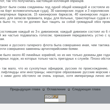
от, так что получилась настоящая коллекция образцов.
 флот были снова соединены под одной общей командой и состояли из 
на борт вспомогательные суда), 30 канонерских лодок и 3 королевских
мортирных баркасов, 15 канонерских баркасов, 40 канонерских лодок 
изо, для запасов провианта, воды, для больных, транспортных судов и 
 было то, что он должен был тащить за собой громадный обоз прови
остоявшие каждый из 3-х дивизионов; каждый дивизион состоял из 6 г
й же частью подавалась голосом; приказания передавались устно с о
ам.
 также и русского галерного флота была совершенно иная, чем тактика
почти совершенно заменены артиллерийскими боями.
оре было около 40 линейных кораблей, но из них только дюжины две год
херных лодок, из которых только часть пригодных к службе. Плохо обст
 так мало, что из сухопутных офицеров, русских по происхождению,
 лифляндцы или иностранцы; некоторое образование русские морские 
и с ними дело обстояло не очень хорошо, хотя императрица лично и
Предыдущая глава
Оглавление
Следующая глава