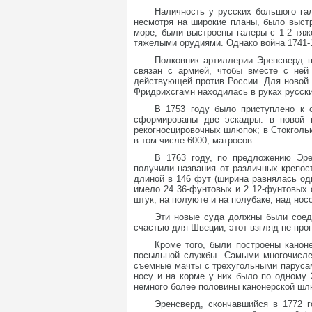
Наличность у русских большого га
несмотря на широкие планы, было выст
море, были выстроены галеры с 1-2 тяж
тяжелыми орудиями. Однако война 1741-1
Полковник артиллерии Эренсверд п
связан с армией, чтобы вместе с ней
действующей против России. Для новой 
Фридрихсгамн находилась в руках русски
В 1753 году было приступлено к 
сформированы две эскадры: в новой м
рекогносцировочных шлюпок; в Стокгольме
в том числе 6000, матросов.
В 1763 году, по предложению Эре
получили названия от различных крепос
длиной в 146 фут (ширина равнялась одн
имело 24 36-фунтовых и 2 12-фунтовых
штук, на полуюте и на полубаке, над но
Эти новые суда должны были соеди
счастью для Швеции, этот взгляд не прон
Кроме того, были построены канон
посыльной службы. Самыми многочисле
съемные мачты с трехугольными парусами
носу и на корме у них было по одному
немного более половины канонерской шл
Эренсверд, скончавшийся в 1772 г