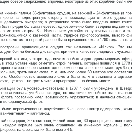
ащее боевое снаряжение; впрочем, некоторые из этих кораблей были оче
а нижней палубе 36-фунтовые орудия, на верхней – 24-фунтовые (в пре
 крене на подветренную сторону и происходящие от этого удары на
 и дальность выстрела; в устранение этого была введена новая конс
ий был придан больший перевес; одновременно были введены подъемны
сла меткость стрельбы. Изменением устройства пушечных портов и ст
аряжающимися с казенной части. Ударное приспособление, вместо фи
его флотом; в первый раз оно было применено около 1780 года в англ
построены вращающиеся орудия так называемые «Nickor». Это б
а, для боя на близкой дистанции, при чем в качестве снарядов служила 
морской тактики; четыре года спустя он был издан одним морским офи
в этом уставе надо отметить строй пеленга, который появился в 1778 го
атерного строя поворачивают одновременно на известное число румбов,
льшие, треть кабельтова, т. е. немного более 60 метров что составля
угого. Особенностью шведского флота было то, что вымпелы и адмир
чте, центра – на грот мачте и арьергарда – на бизань мачте.
анизации была усовершенствована; в 1787 г. были учреждены в Швед
а организована учебная эскадра, но политические обстоятельства вы
в флота постоянно имел возможность упражняться; в научном отноше
в во французский флот.
 были переименованы: шаутбенахт был назван контр-адмиралом, кома
тан-лейтенант – капитаном.
таб-офицеров, 30 капитанов, 60 лейтенантов, 30 прапорщиков; всего с
 каждом корабле был очень ограничен: на линейном корабле 1 полко
фицеров; на фрегатах их было всего 4-5.