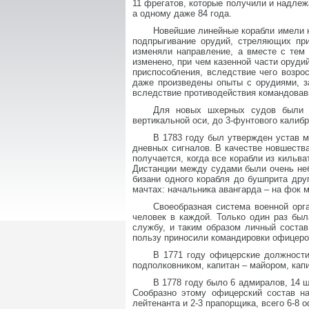
11 фрегатов, которые получили и надлеж
а одному даже 84 года.
Новейшие линейные корабли имели н
подпрыгивание орудий, стреляющих при
изменяли направление, а вместе с тем
изменено, при чем казенной части оруд
приспособления, вследствие чего возро
даже произведены опыты с орудиями, з
вследствие противодействия командовавш
Для новых шхерных судов были 
вертикальной оси, до 3-фунтового калибр
В 1783 году был утвержден устав 
дневных сигналов. В качестве новшества 
получается, когда все корабли из кильв
Дистанции между судами были очень небо
бизани одного корабля до бушприта др
мачтах: начальника авангарда – на фок ма
Своеобразная система военной орг
человек в каждой. Только один раз был
службу, и таким образом личный соста
пользу приносили командировки офицеро
В 1771 году офицерские должности
подполковником, капитан – майором, капи
В 1778 году было 6 адмиралов, 14 ш
Сообразно этому офицерский состав на
лейтенанта и 2-3 прапорщика, всего 6-8 о