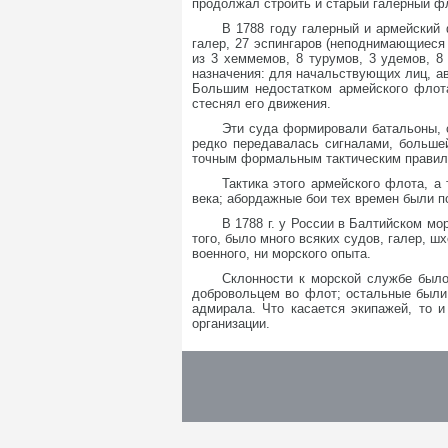
продолжал строить и старый галерный фл
В 1788 году галерный и армейский
галер, 27 эспингаров (неподнимающиеся 
из 3 хеммемов, 8 турумов, 3 удемов, 8 
назначения: для начальствующих лиц, ав
Большим недостатком армейского флота
стеснял его движения.
Эти суда формировали батальоны, с
редко передавалась сигналами, больше
точным формальным тактическим правил
Тактика этого армейского флота, а
века; абордажные бои тех времен были 
В 1788 г. у России в Балтийском м
того, было много всяких судов, галер, ш
военного, ни морского опыта.
Склонности к морской службе было
добровольцем во флот; остальные были
адмирала. Что касается экипажей, то 
организации.