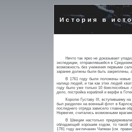
История в ист
Ничто так ярко не доказывает упадк
экспедиции, отправлявшейся в Средизем
возможность без унижения первыми сал
заранее должны были быть закреплены, а
В 1761 году были положены новые 
налицо людей, и так как этих людей хват
году было уже только 10 боеспособных л
дело, постройка кораблей и верфи в Гот
Королю Густаву III, вступившему на
был разделен на военный флот в Карлск
последнего отряда зависело главным обр
Норвегия, считались возможными врагам
В Швеции настолько придерживалис
обладающий хорошим ходом, то такой ф
1781 году англичанин Чапман (см. прави