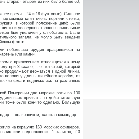
нь стары: четырем из них было более 60,
жнее время – 24 и 18-фунтовые). Сильное
 подъемный клин очень портили стенки,
трукция, в которой положение цапф было
е винты и усовершенствованы прицельные
анков был увеличен угол обстрела. Были
тильного запала, не могло быть введено
ийском флоте.
ыли небольшие орудия вращавшиеся на
картечь или камни.
цером с приложением относящихся к нему
ду при Уэссане, т. е. тот строй, который
 но продолжают держаться в одной линии.
ло половину длины линейного корабля, от
альские флаги поднимались на различных
ской Померании две морские роты по 100
нудили всех призвать на действительную
нии тоже было кое-что сделано. Большую
ндор – полковником, капитан-командор –
лужило на кораблях 160 морских офицеров.
вник или подполковник, 1 капитан, 2-3