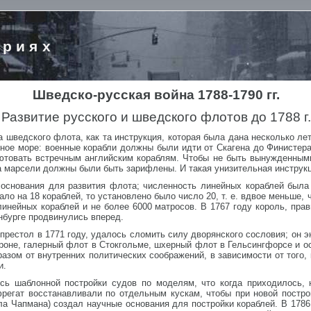
ориях
Шведско-русская война 1788-1790 гг.
Развитие русского и шведского флотов до 1788 г.
а шведского флота, как та инструкция, которая была дана несколько л
ное море: военные корабли должны были идти от Скагена до Финистер
ютовать встречным английским кораблям. Чтобы не быть вынужденными
 марсели должны были быть зарифлены. И такая унизительная инструкци
основания для развития флота; численность линейных кораблей была
ало на 18 кораблей, то установлено было число 20, т. е. вдвое меньше,
инейных кораблей и не более 6000 матросов. В 1767 году король, пра
енбурге продвинулись вперед.
 престол в 1771 году, удалось сломить силу дворянского сословия; он
роне, галерный флот в Стокгольме, шхерный флот в Гельсингфорсе и о
азом от внутренних политических соображений, в зависимости от того, 
и.
ь шаблонной постройки судов по моделям, что когда приходилось, н
регат восстанавливали по отдельным кускам, чтобы при новой постро
ла Чапмана) создал научные основания для постройки кораблей. В 1786