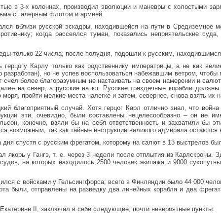
тью в 3-х колоннах, производил эволюции и маневры с холостыми заря
льма с галерным флотом и армией.
ался вблизи русской эскадры, находившейся на пути в Средиземное м
ротивнику; когда рассеялся туман, показались неприятельские суда,
ды только 22 числа, после полудня, подошли к русским, находившимся
 герцогу Карлу только как родственнику императрицы, а не как вел
 разработан), но не успев воспользоваться набежавшим ветром, чтобы п
 счел более благоразумным не настаивать на своем намерении и салют
алее на север, а русские на юг. Русские трехдечные корабли должны
моря, пройти мелкие места налегке и затем, севернее, снова взять их н
ий благоприятный случай. Хотя герцог Карл отлично знал, что война 
укции эти, очевидно, были составлены нецелесообразно – он не име
льсон, конечно, взяли бы на себя ответственность и захватили бы эт
ся возможным, так как тайные инструкции великого адмирала остаются 
 дня спустя с русским фрегатом, которому на салют в 13 выстрелов бы
л якорь у Гангэ, т. е. через 3 недели после отплытия из Карлскроны.
судов, на которых находилось 2500 человек экипажа и 9000 сухопутны
ился с войсками у Гельсингфорса; всего в Финляндии было 44 000 челов
ота были, отправлены на разведку два линейных корабля и два фрегат
 Екатерине II, заключал в себе следующие, почти невероятные пункты: