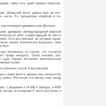
дами; через пять дней пришло известие,
оре. Шведский флот, держа курс на юго-
 в числе 3-х трехдечных кораблей и 4-х
 под командой адмирала ван Дессена.
икому адмиралу (международный морской
опытаться уйти, и видя идущий на него в
овал 15-ю выстрелами, на которые герцог
 были южнее Копенгагена выгрузить свои
а борт.
уже объявлена, но считал, что согласно
ет права нападать. Такой человек, как,
и суда. Однако высказать окончательное
неизвестными.
ло отвечено только 8 выстрелами.
 Здесь мимо флота прошла под начальство
х войск. Флотилия эта месяц тому назад
ек, с резервом в 14 000 в Швеции, и 4000
а, вслед за которыми 6 июля выступил и