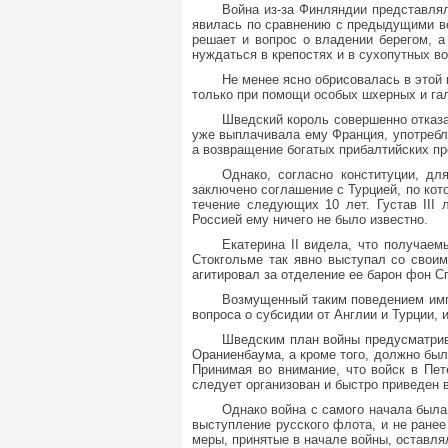
Война из-за Финляндии представлял
явилась по сравнению с предыдущими во
решает и вопрос о владении берегом, а
нуждаться в крепостях и в сухопутных во
Не менее ясно обрисовалась в этой 
только при помощи особых шхерных и га
Шведский король совершенно отказа
уже выплачивала ему Франция, употребл
а возвращение богатых прибалтийских п
Однако, согласно конституции, дл
заключено соглашение с Турцией, по кот
течение следующих 10 лет. Густав III
Россией ему ничего не было известно.
Екатерина II видела, что получае
Стокгольме так явно выступал со свои
агитировал за отделение ее барон фон С
Возмущенный таким поведением импе
вопроса о субсидии от Англии и Турции,
Шведским план войны предусматрива
Ораниенбаума, а кроме того, должно был
Принимая во внимание, что войск в Пет
следует организован и быстро приведен 
Однако война с самого начала была
выступление русского флота, и не ранее
меры, принятые в начале войны, оставля