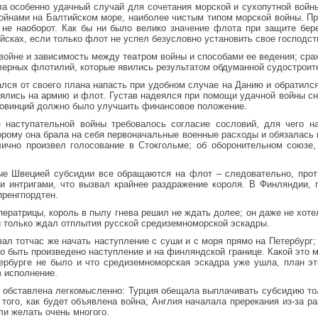
а особенно удачный случай для сочетания морской и сухопутной войны
йнами на Балтийском море, наиболее чистым типом морской войны. Пр
 не наоборот. Как бы ни было велико значение флота при защите бере
йсках, если только флот не успел безусловно установить свое господст
войне и зависимость между театром войны и способами ее ведения; сра
лерных флотилий, которые явились результатом обдуманной судостроит
лся от своего плана напасть при удобном случае на Данию и обратился
ялись на армию и флот. Густав надеялся при помощи удачной войны сн
ровинций должно было улучшить финансовое положение.
я наступательной войны требовалось согласие сословий, для чего н
орому она брала на себя первоначальные военные расходы и обязалась
 лично произвел голосование в Стокгольме; об оборонительном союзе
мые Швецией субсидии все обращаются на флот – следовательно, прот
ми интригами, что вызвал крайнее раздражение короля. В Финляндии,
пренгпордтен.
ратрицы, король в пылу гнева решил не ждать долее; он даже не хоте
 и только ждал отплытия русской средиземноморской эскадры.
л тотчас же начать наступление с суши и с моря прямо на Петербург;
о быть произведено наступление и на финляндской границе. Какой это м
ербурге не было и что средиземноморская эскадра уже ушла, план эт
в исполнение.
 обставлена легкомысленно: Турция обещала выплачивать субсидию тол
 того, как будет объявлена война; Англия началала пререкания из-за р
ли желать очень многого.