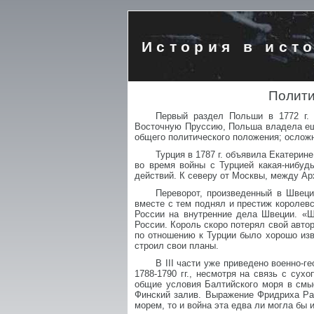
История в ист
Полити
Первый раздел Польши в 1772 г. 
Восточную Пруссию, Польша владела еще
общего политического положения; осложн
Турция в 1787 г. объявила Екатерин
во время войны с Турцией какая-нибуд
действий. К северу от Москвы, между Арх
Переворот, произведенный в Швеци
вместе с тем поднял и престиж королев
России на внутренние дела Швеции. «Ш
России. Король скоро потерял свой авто
по отношению к Турции было хорошо изве
строил свои планы.
В III части уже приведено военно-г
1788-1790 гг., несмотря на связь с сух
общие условия Балтийского моря в смыс
Финский залив. Выражение Фридриха Рат
морем, то и война эта едва ли могла бы 