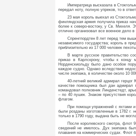
Императрица высказала в Стокгольм
передал ноту, полную упреков, то в отв
23 мая король выехал из Стокгольм
финляндская армия получила приказ нач
более к северо-востоку, у Св. Михеля.
отлично организовал все военное дело в
Спренгпордтен 8 лет перед тем выш
независимого государства; король в пр
приблизительно из 17 000 человек пехоты
В марте русское правительство со
приказ в Карлскрону, чтобы к концу 
Норденскиольду было дано особое пору
каждое судно. Однако вследствие недос
числе экипажа, в количестве около 10 00
40-летний великий адмирал герцог 
качестве помощника был дан адмирал г
командовал полковник Линденстедт, арье
– по 40 пушек. Знаком присутствия ко
флагом.
При помощи упражнений с яхтами и
были розданы изготовленные в 1782 г. н
только в 1790 году, выдана быть не мог
После королевского смотра, флот 9
сведений не имелось. Дух экипажа бы
плавания на коммерческих судах. Флот 