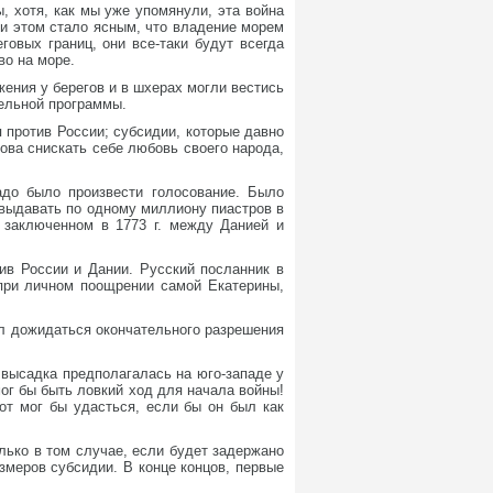
, хотя, как мы уже упомянули, эта война
и этом стало ясным, что владение морем
говых границ, они все-таки будут всегда
во на море.
жения у берегов и в шхерах могли вестись
ельной программы.
 против России; субсидии, которые давно
ова снискать себе любовь своего народа,
адо было произвести голосование. Было
 выдавать по одному миллиону пиастров в
, заключенном в 1773 г. между Данией и
ив России и Дании. Русский посланник в
 при личном поощрении самой Екатерины,
л дожидаться окончательного разрешения
 высадка предполагалась на юго-западе у
ог бы быть ловкий ход для начала войны!
от мог бы удасться, если бы он был как
ько в том случае, если будет задержано
азмеров субсидии. В конце концов, первые