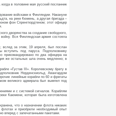
 когда в половине мая русский посланник
ндование войсками в Финляндии. Накануне
дта, на реке Кюмень, а другая бригада –
ароном фон Спренгпордтеном; этот офицер
и.
кого дворянства за создание свободного,
ь войну. Вся Финляндская армия состояла
; вслед за этим, 19 апреля, был послан
ы вступить под паруса. Подполковнику
ло прикомандировано по два офицера на
ция же остальных шла очень медленно; в
бле «Густав III». Королевскому брату в
одполковник Норденскиольд. Авангардом
прочие линейные корабли по 60 и фрегаты
наком великого адмирала был вымпел под
ениями и с системой сигналов. Кораблям
 реки Каюмени, которая была изготовлена
.
ранена, что о назначении флота никаких
х флотах и приобрели необходимый опыт
но вперед с запечатанными пакетами.