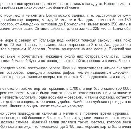
ре почти все крупные сражения разыгрались к западу от Борнгольма; в 
ром войны был исключительно Финский залив.
 моря, если не считать Ботнического залива, т. е. расстояние от юж
; наибольшая ширина, между Мемелем и Эландом, немного более 150 
остор, от Аландских островов до Борнгольма, имеет всего 350 миль в
залив имеет всего 25 миль ширины, длина залива 225 миль. Таким обр
е море к северу от Готланда подчиняется точному закону: Нева пок
ой до 20 мая. Гавань Гельсингфорса открывается 2 мая, Аландские ос
ется в среднем 10 апреля. Ревель замерзает на два месяца, Рижский зал
есчаные и болотистые; лежащие около них острова скалисты. Южны
с целой массой бухт и островов; в восточной оконечности залива берег 
 средняя часть восточного берега Швеции, представляет низкое скалис
инт островов, подводных камней, рифов, мелей называется шхерами;
арактер носят финские шхеры, которые как бы продолжаются и на суше, 
ет около трех четвертей Германии; в 1700 г. в ней было около 750 000 ж
прежнее время можно было считать почти недоступным ни для значите
 четверть болотами, одна восьмая – озерами, и таким образом, остаетс
ых дефиле защищать ее очень удобно. Наиболее глубокие проходы в ш
ерег Швеции в общем носит такой же характер.
но усеян подводными камнями и мелями; в прежнее время суровый, в
ереговых, огней бакенов и бочек крайне затрудняли плавание по этому з
 всяком случае, Финский залив являлся таким местом, которое вес
обенности потому, что имевшиеся до 1790 года морские карты были очен