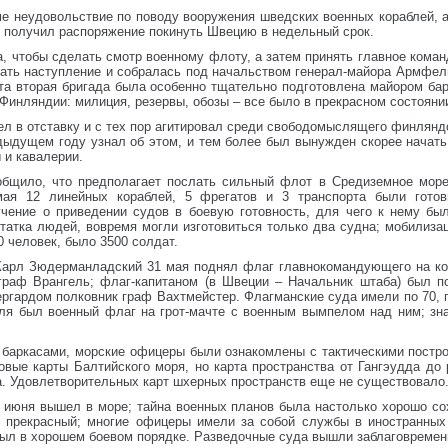
е неудовольствие по поводу вооружения шведских военных кораблей, а
ет получил распоряжение покинуть Швецию в недельный срок.
а, чтобы сделать смотр военному флоту, а затем принять главное кома
ать наступление и собралась под начальством генерал-майора Армфель
 Эта вторая бригада была особенно тщательно подготовлена майором б
 Финляндии: милиция, резервы, обозы – все было в прекрасном состояни
ел в отставку и с тех пор агитировал среди свободомыслящего финляндс
едыдущем году узнал об этом, и тем более был вынужден скорее начат
 и кавалерии.
общило, что предполагает послать сильный флот в Средиземное море
мая 12 линейных кораблей, 5 фрегатов и 3 транспорта были готов
чение о приведении судов в боевую готовность, для чего к нему бы
татка людей, вовремя могли изготовиться только два судна; мобилиза
0 человек, было 3500 солдат.
Карл Зюдерманладский 31 мая поднял флаг главнокомандующего на кора
раф Врангель; флаг-капитаном (в Швеции – Начальник штаба) был п
ргардом полковник граф Вахтмейстер. Флагманские суда имели по 70, 
роля был военный флаг на грот-мачте с военным вымпелом над ним; з
 баркасами, морские офицеры были ознакомлены с тактическими постро
овые карты Балтийского моря, но карта пространства от Гангэудда до
ла. Удовлетворительных карт шхерных пространств еще не существовало
 июня вышел в море; тайна военных планов была настолько хорошо сох
л прекрасный; многие офицеры имели за собой службы в иностранны
был в хорошем боевом порядке. Разведочные суда вышли заблаговремен