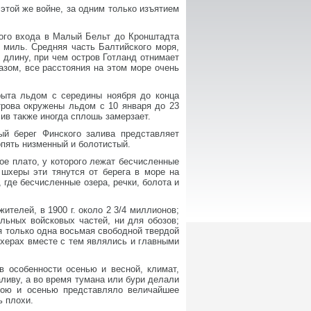
этой же войне, за одним только изъятием
ного входа в Малый Бельт до Кронштадта
миль. Средняя часть Балтийского моря,
 длину, при чем остров Готланд отнимает
азом, все расстояния на этом море очень
рыта льдом с середины ноября до конца
трова окружены льдом с 10 января до 23
ив также иногда сплошь замерзает.
й берег Финского залива представляет
опять низменный и болотистый.
тое плато, у которого лежат бесчисленные
 шхеры эти тянутся от берега в море на
где бесчисленные озера, речки, болота и
ителей, в 1900 г. около 2 3/4 миллионов;
льных войсковых частей, ни для обозов;
я только одна восьмая свободной твердой
херах вместе с тем являлись и главными
 особенности осенью и весной, климат,
аливу, а во время тумана или бури делали
ною и осенью представляло величайшее
ь плохи.