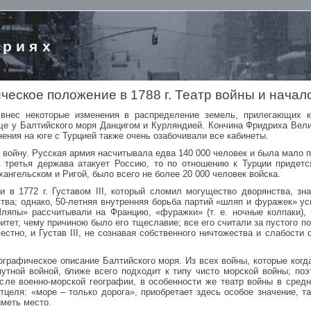
ориях
ческое положение в 1788 г. Театр войны и начал
внес некоторые изменения в распределение земель, прилегающих 
 у Балтийского моря Данцигом и Курляндией. Кончина Фридриха Велико
ения на юге с Турцией также очень озабочивали все кабинеты.
е войну. Русская армия насчитывала едва 140 000 человек и была мало п
ь третья держава атакует Россию, то по отношению к Турции придет
ангельском и Ригой, было всего не более 20 000 человек войска.
и в 1772 г. Густавом III, который сломил могущество дворянства, зн
ства; однако, 50-летняя внутренняя борьба партий «шляп и фуражек» 
ляпы» рассчитывали на Францию, «фуражки» (т. е. ночные колпаки), 
ритет, чему причиною было его тщеславие; все его считали за пустого 
стно, и Густав III, не сознавая собственного ничтожества и слабости 
еографическое описание Балтийского моря. Из всех войны, которые ког
опутной войной, ближе всего подходит к типу чисто морской войны; п
ле военно-морской географии, в особенности же театр войны в средн
целя: «море – только дорога», приобретает здесь особое значение, т
иметь место.