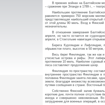
В прежних войнах на Балтийском мо
– сражение при Эланде в 1789 г., – теат
Наибольшее протяжение Балтийского
равняется примерно 750 морским милям
представляющая наибольший открытый пр
от этой длины 90 миль. Вход в Финский 
незначительны.
В отношении замерзания Балтийско
апреля, но часто остается не судоходн
апреля; в Стокгольме навигация открыва
Берега Курляндии и Лифляндии, п
обрывистое плато, высотою в 50 метров, 
Весь берег Финляндии, так же как и
утесистые острова и рифы. Этот лабир
протяжении 10 миль. Наиболее суровый х
леса составляют продолжение шхер.
Финляндия по пространству составля
внутреннее пространство Финляндии в 
половина Финляндии занята лесами, одна
земли; благодаря множеству всевозможн
путями сообщения в стране. Восточный б
Собственно Финский залив букваль
короткие дни, почти полное отсутствие б
иногда и совершенно невозможным. Во
затруднение для военных операций, в ос