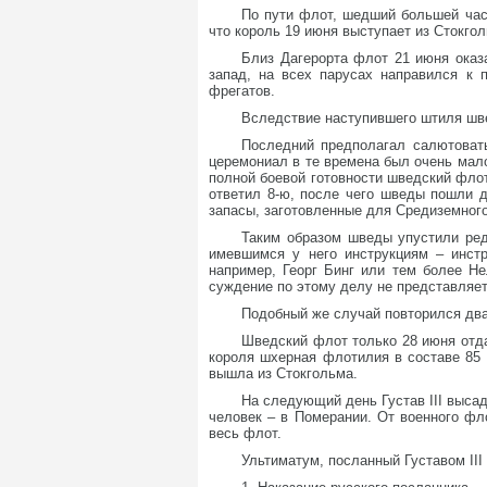
По пути флот, шедший большей час
что король 19 июня выступает из Стокго
Близ Дагерорта флот 21 июня оказ
запад, на всех парусах направился к п
фрегатов.
Вследствие наступившего штиля шве
Последний предполагал салютовать
церемониал в те времена был очень мало
полной боевой готовности шведский флот
ответил 8-ю, после чего шведы пошли д
запасы, заготовленные для Средиземного 
Таким образом шведы упустили редк
имевшимся у него инструкциям – инстр
например, Георг Бинг или тем более Не
суждение по этому делу не представляет
Подобный же случай повторился два
Шведский флот только 28 июня отда
короля шхерная флотилия в составе 85 
вышла из Стокгольма.
На следующий день Густав III высад
человек – в Померании. От военного фл
весь флот.
Ультиматум, посланный Густавом III