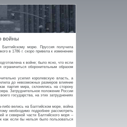
о войны
к Балтийскому морю. Пруссия получила
го в 1786 г. скоро привела к изменению
одготовлена к войне; было ясно, что если
ся ограничиться оборонительным образом
ачительно усилил королевскую власть, а
усилила до невозможных размеров влияние
как партия мира, склонялись на сторону
позера. Затруднительное положение России
своего государства, на этих затруднениях
да-либо велись на Балтийском море, война
оэтому необходимо подробнее рассмотреть
ей и северной части Балтийского моря –
ак как если бы нельзя было пользоваться