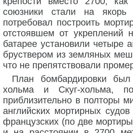
крепости вместо 2700, как
союзники стали на якорь
потребовал построить морти
отстоявшем от укреплений н
батарее установили четыре 
бруствером из земляных меш
что не препятствовали промер
План бомбардировки был
хольма и Скуг-хольма,
приблизительно в полторы м
английских мортирных судов
французских (по две мортиры
и на расстоянии в 2700 ме