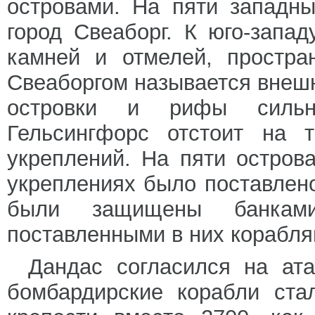
островами. На пяти западн
город Свеаборг. К юго-запад
камней и отмелей, простра
Свеаборгом называется внеш
островки и рифы сильн
Гельсингфорс отстоит на 
укреплений. На пяти остров
укреплениях было поставлено
были защищены банкам
поставленными в них корабля
Дандас согласился на ата
бомбардирские корабли ста