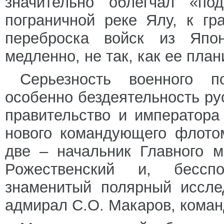
значительно облегчал «по
пограничной реке Ялу, к г
переброска войск из Япо
медленно, не так, как ее пла
Серьезность военного 
особенно бездеятельность ру
правительство и императора
нового командующего флото
две – начальник Главного м
Рожественский и, бесспо
знаменитый полярный иссле
адмирал С.О. Макаров, кома