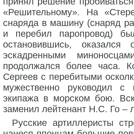
принял решение пробиваться 
«Решительному». На «Стере
снаряда в машину (снаряд ра
и перебил паропровод) бы
остановившись, оказался 
эскадренными миноносца
продолжался более часа. К
Сергеев с перебитыми осколк
мужественно руководил с к
экипажа в морском бою. Вс
заменил лейтенант Н.С. Го – л
Русские артиллеристы стр
нанеся японцам большие пов