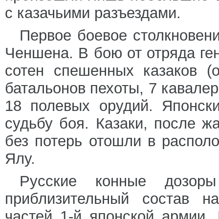
с казачьими разъездами.
Первое боевое столкновен
Ченшена. В бою от отряда г
сотен спешенных казаков (
батальонов пехоты, 7 кавалер
18 полевых орудий. Японск
судьбу боя. Казаки, после ж
без потерь отошли в располо
Ялу.
Русские конные дозор
приблизительный состав н
частей 1-й японской армии.