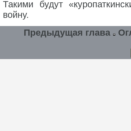
Такими будут «куропаткинс
войну.
Предыдущая глава
Ог