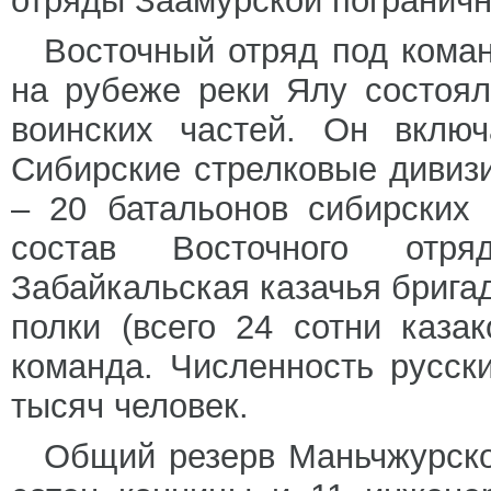
отряды Заамурской пограничн
Восточный отряд под кома
на рубеже реки Ялу состоя
воинских частей. Он вклю
Сибирские стрелковые дивиз
– 20 батальонов сибирских
состав Восточного отр
Забайкальская казачья бригад
полки (всего 24 сотни каза
команда. Численность русск
тысяч человек.
Общий резерв Маньчжурско