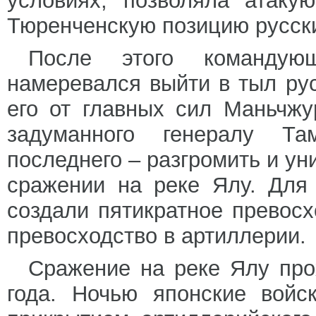
условиях, позволяла атаку
Тюренченскую позицию русск
После этого командую
намеревался выйти в тыл рус
его от главных сил Маньчжу
задуманного генералу Та
последнего – разгромить и ун
сражении на реке Ялу. Для
создали пятикратное превосх
превосходство в артиллерии.
Сражение на реке Ялу про
года. Ночью японские войс