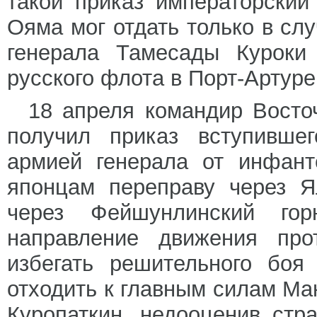
такой приказ императорски
Ояма мог отдать только в сл
генерала Тамесады Куроки
русского флота в Порт-Артуре
18 апреля командир Восто
получил приказ вступивше
армией генерала от инфант
японцам переправу через Я
через Фейшунлинский го
направление движения прот
избегать решительного боя
отходить к главным силам Ма
Куропаткин, недооценив стра