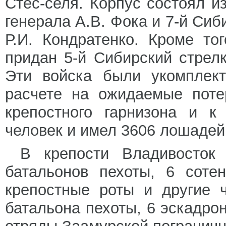
Стес-селя. Корпус состоял и
генерала А.В. Фока и 7-й Сиб
Р.И. Кондратенко. Кроме то
придан 5-й Сибирский стрелк
Эти войска были укомплек
расчете на ожидаемые поте
крепостного гарнизона и к
человек и имел 3606 лошадей
В крепости Владивосток
батальонов пехоты, 6 соте
крепостные роты и другие 
батальона пехоты, 6 эскадро