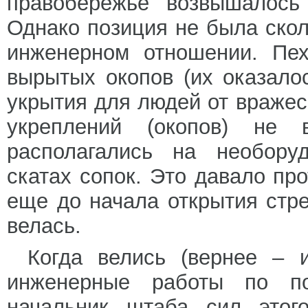
правобережье возвышалось
Однако позиция не была скол
инженерном отношении. Пех
вырытых окопов (их оказалос
укрытия для людей от враже
укреплений (окопов) не в
располагались на необору
скатах сопок. Это давало пр
еще до начала открытия стр
велась.
Когда велись (вернее – 
инженерные работы по под
начальник штаба сил этог