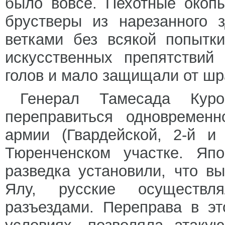
было вовсе. Пехотные окоп
брустверы из нарезанного 
ветками без всякой попытк
искусственных препятствий
голов и мало защищали от шр
Генерал Тамесада Куро
переправиться одновремен
армии (Гвардейской, 2-й и
Тюренченском участке. Япо
разведка установили, что в
Ялу, русские осуществ
разъездами. Переправа в э