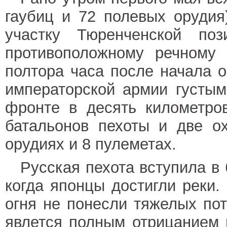
гаубиц и 72 полевых орудия
участку Тюренченской по
противоположному речному 
полтора часа после начала о
императорской армии густым
фронте в десять километро
батальонов пехоты и две о
орудиях и 8 пулеметах.
Русская пехота вступила в 
когда японцы достигли реки.
огня не понесли тяжелых пот
явлется полным отрицанием 