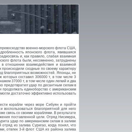
 превосходство военно-морского флота США,
дробленность японского флота, явившаяся
радиосвязь и, как правило, слабая взаимная
нского флота были, несомненно, затруднены
, в отношении взаимодействия и взаимной
х происходили сходные по своему характеру
ряд благоприятных возможностей. Японцы, не
ж которых составил 306000 т, в том числе 3
ажем 37000 т, в том числе один легкий и два
ко предотвратил удар по десантным силам в
ти продолжать единоборство с американским
 смогли достаточно эффективно использовать
вести корабли через море Сибуян и пройти
и воспользоваться благоприятной для него
кже связь со своими кораблями. В результате
ижения поставленной цели. Отряд Нисимура,
рита удар по американским силам в заливе
 отряд из залива Суригао, когда понял, что
ами, отвлек 3-й флот США из района залива