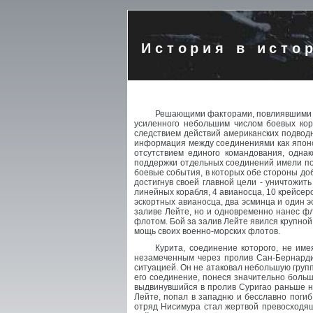
История в исто
Решающими факторами, повлиявшими на
усиленного небольшим числом боевых кор
следствием действий американских подводн
информация между соединениями как японск
отсутствием единого командования, одна
поддержки отдельных соединений имели по
боевые события, в которых обе стороны доб
достигнув своей главной цели - уничтожит
линейных корабля, 4 авианосца, 10 крейсер
эскортных авианосца, два эсминца и один 
заливе Лейте, но и одновременно нанес ф
флотом. Бой за залив Лейте явился крупной
мощь своих военно-морских флотов.
Курита, соединение которого, не им
незамеченным через пролив Сан-Бернардин
ситуацией. Он не атаковал небольшую групп
его соединение, понеся значительно больш
выдвинувшийся в пролив Суригао раньше н
Лейте, попал в западню и бесславно погиб
отряд Нисимура стал жертвой превосходящи