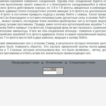
ийских кораблей северного соединения. Одзава спас соединение Курита о
ом выполнении своего замысла и о благоприятно складывавшейся в связи
ского флота действовали хорошо, но 3-й и 7-й флоты, введенные в заблужд
ачале адмирал Хэлси сосредоточил усилия авиации 3-го флота на центрально
 7-й флот в состоянии прикрыть подход к заливу Лейте с севера, Хэлси пре
олив Сан-Бернардино и оставил неприкрытыми десантные силы в заливе Лей
, можно назвать последним боем линейно-крейсерских сил в истории морск
еред силами противника. Правда, имея почти все артиллерийские корабли 7-
 залив Лейте прикрыт 3-м флотом, Олдендорф вряд ли мог проиграть сражен
понские авианосцы. И все же оба соединения японцев - северное и централ
ллерийских кораблей 3-го флота адмирала Хэлси в самый напряженный пери
лы 7-го флота вести бой в двух районах, ведущих к заливу Лейте.
вия американских сил у острова Самар, в результате которых японское цен
дено было повернуть обратно. Это заслуга авианосной группы контр-адми
а и Т. Спрэгью, которая использовала все, что было возможно, - ветер, д
ел противника и отбить атаки его значительно превосходящих сил.
Предыдущая глава
Оглавление
Следующая глава