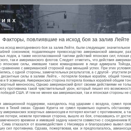
риях
Факторы, повлиявшие на исход боя за залив Лейте
 исход многодневного боя за залив Лейте, были следующие: значительное
аблей союзников; подавляющее превосходство американской авиации; раз
ых лодок, а также несогласованной тактики действий японских сил; плохая 
ого, так и американского флотов. Следует отметить, что действия америка
ко японские силы, имевшие такое командование в лице адмирала Тойода
 сравнению с американской стороной еще меньший успех. При этих условия
ились, с одной стороны, замечательных результатов, а с другой - упустили 
ь десантные силы в заливе Лейте, - потеряли боевые корабли, общий тонна
ов и 9 эсминцев. Американская сторона потеряла боевых кораблей общим тонн
эскортный миноносец. Однако американский флот своими действиями не толь
лоту противника такой чувствительный урон, который лишил его возможнос
 победой США. И тем не менее как американская, так и японская стороны не
ея авиационной поддержки, находилось под ударами с воздуха, сумел про
о в Тихий океан. Однако Курита не сумел правильно оценить обстановку 
у американских эскортных авианосцев и потерял контакт с противником, а та
ие потери, нежели противная сторона, вышло из боя, отказавшись от дост
амеченного времени и имевший задачу нанести совместно с соединением Ку
. Сима отказался от взаимодействия с Нисимура и благоразумно вывел свой
х сил противника. Одзава, пожертвовав, как :и предполагалось, авианосц