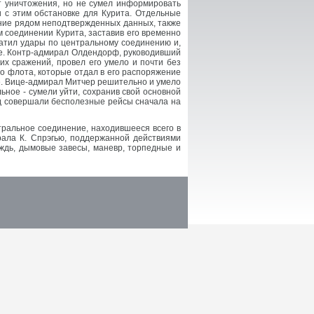
т уничтожения, но не сумел информировать
 с этим обстановке для Курита. Отдельные
ение рядом неподтвержденных данных, также
м соединении Курита, заставив его временно
кратил удары по центральному соединению и,
те. Контр-адмирал Олдендорф, руководивший
их сражений, провел его умело и почти без
го флота, которые отдал в его распоряжение
ие. Вице-адмирал Митчер решительно и умело
ьное - сумели уйти, сохранив свой основной
од совершали бесполезные рейсы сначала на
тральное соединение, находившееся всего в
рала К. Спрэгью, поддержанной действиями
ождь, дымовые завесы, маневр, торпедные и