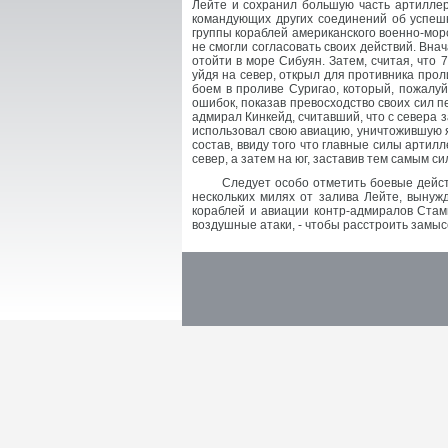
Лейте и сохранил большую часть артиллер
командующих других соединений об успешн
группы кораблей американского военно-мор
не смогли согласовать своих действий. Вн
отойти в море Сибуян. Затем, считая, что
уйдя на север, открыл для противника пр
боем в проливе Суригао, который, пожалуй
ошибок, показав превосходство своих сил п
адмирал Кинкейд, считавший, что с севера
использовал свою авиацию, уничтожившую я
состав, ввиду того что главные силы арти
север, а затем на юг, заставив тем самым си
Следует особо отметить боевые дейст
нескольких милях от залива Лейте, вынуж
кораблей и авиации контр-адмиралов Стамп
воздушные атаки, - чтобы расстроить замыс