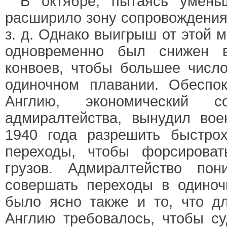
В октябре, пытаясь умень
расширило зону сопровождения 
з. д. Однако выигрыш от этой м
одновременно был снижен в
конвоев, чтобы большее числ
одиночном плавании. Обеспо
Англию, экономический с
адмиралтейства, вынудил вое
1940 года разрешить быстро
переходы, чтобы форсирова
грузов. Адмиралтейство по
совершать переходы в одиноч
было ясно также и то, что д
Англию требовалось, чтобы су