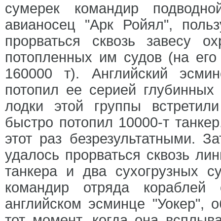
сумерек командир подводно
авианосец "Арк Ройял", поль
прорваться сквозь завесу о
потопленных им судов (на его
160000 т). Английский эсми
потопил ее серией глубинных
лодки этой группы встретили
быстро потопил 10000-т танкер
этот раз безрезультатными. З
удалось прорваться сквозь лин
танкера и два сухогрузных с
командир отряда кораблей 
английском эсминце "Уокер", 
тот момент, когда она всплыв