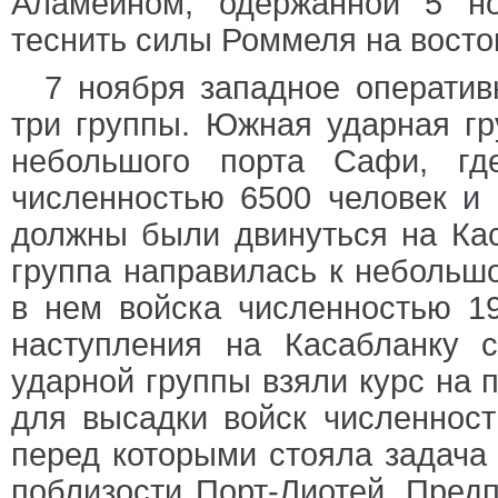
Аламейном, одержанной 5 но
теснить силы Роммеля на восто
7 ноября западное операти
три группы. Южная ударная гр
небольшого порта Сафи, гд
численностью 6500 человек и 
должны были двинуться на Кас
группа направилась к небольш
в нем войска численностью 19
наступления на Касабланку 
ударной группы взяли курс на
для высадки войск численност
перед которыми стояла задача
поблизости Порт-Лиотей. Предп