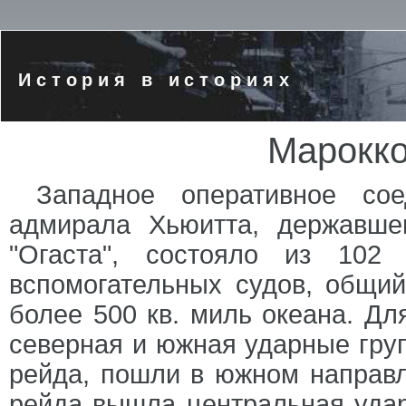
История в историях
Марокко
Западное оперативное со
адмирала Хьюитта, державше
"Огаста", состояло из 102
вспомогательных судов, общи
более 500 кв. миль океана. Дл
северная и южная ударные груп
рейда, пошли в южном направл
рейда вышла центральная удар