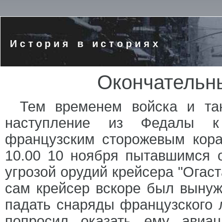
История в историях
Окончательн
Тем временем войска и та
наступление из Федалы к 
французским сторожевым кор
10.00 10 ноября пытавшимся о
угрозой орудий крейсера "Огаст
сам крейсер вскоре был вынужд
падать снаряды французского 
попросил оказать ему авиа