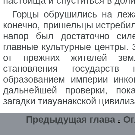
пастбища и спуститься в дол
Горцы обрушились на лежа
конечно, пришельцы истребил
напор был достаточно сил
главные культурные центры. 
от прежних жителей земл
становления государств
образованием империи инко
дальнейшей проверки, пок
загадки тиауанакской цивилиз
Предыдущая глава
Ог