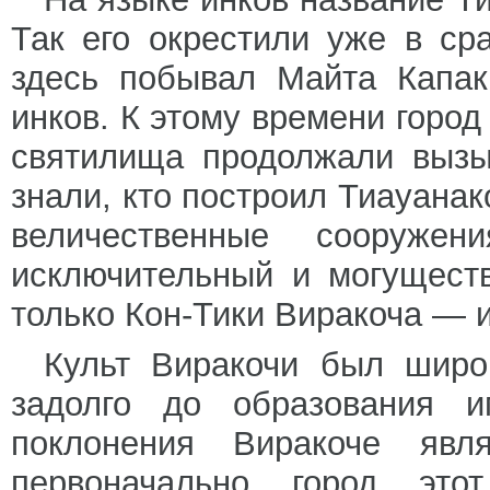
Так его окрестили уже в ср
здесь побывал Майта Капак
инков. К этому времени город
святилища продолжали вызы
знали, кто построил Тиауанак
величественные сооруже
исключительный и могущест
только Кон-Тики Виракоча — и
Культ Виракочи был широ
задолго до образования и
поклонения Виракоче явля
первоначально город этот