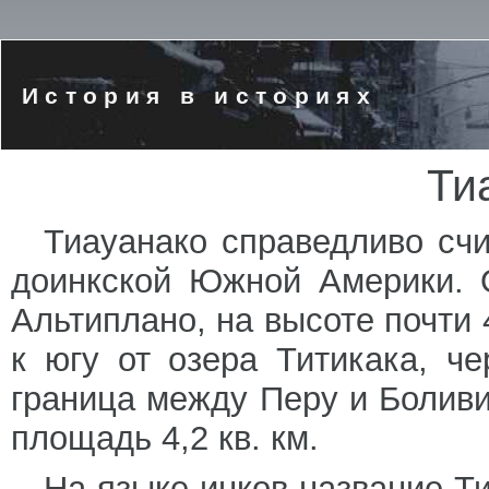
История в историях
Ти
Тиауанако справедливо сч
доинкской Южной Америки. 
Альтиплано, на высоте почти 
к югу от озера Титикака, ч
граница между Перу и Болив
площадь 4,2 кв. км.
На языке инков название Т