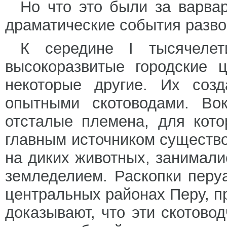
Но что это были за варва
драматические события разво
К середине I тысячеле
высокоразвитые городские 
некоторые другие. Их соз
опытными скотоводами. Во
отсталые племена, для кот
главным источником существо
на диких животных, занимал
земледелием. Раскопки перу
центральных районах Перу, пр
доказывают, что эти скотово