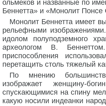
ольмеков и названные по им
Беннетта» и «Монолит Понсе 
Монолит Беннетта имеет вы
рельефными изображениями.
идолом полуподземного хра
археологом В. Беннеттом
приспособления использов
перетащить столь тяжелый ка
По мнению большинства
изображает женщину-бог
спускающимися на спину мелк
какую носили индеанки народ