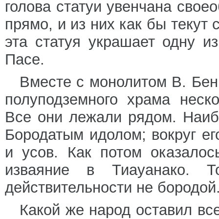
голова статуи увенчана свое
прямо, и из них как бы текут
эта статуя украшает одну и
Пасе.
Вместе с монолитом В. Бен
полуподземного храма неск
Все они лежали рядом. Наиб
Бородатым идолом; вокруг ег
и усов. Как потом оказало
изваяние в Тиауанако. Т
действительности не бородой
Какой же народ оставил вс