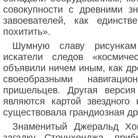
совокупности с древними з
завоевателей, как единств
похитить».
Шумную славу рисункам
искатели следов «космиче
объявили ничем иным, как д
своеобразными навигаци
пришельцев. Другая версия
являются картой звездного
существовала грандиозная др
Знаменитый Джеральд Хок
загадку Стоунхенджа, при