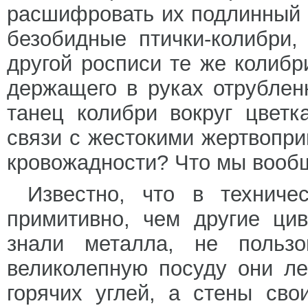
расшифровать их подлинный 
безобидные птички-колибри,
другой росписи те же колибр
держащего в руках отрублен
танец колибри вокруг цветк
связи с жестокими жертвопр
кровожадности? Что мы вооб
Известно, что в технич
примитивно, чем другие ци
знали металла, не пользо
великолепную посуду они ле
горячих углей, а стены св