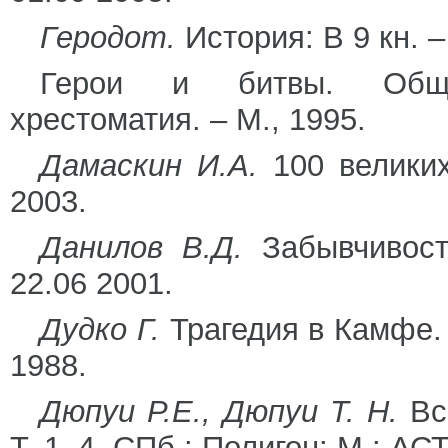
Геродот.
История: В 9 кн. –
Герои и битвы. Общедо
хрестоматия. – М., 1995.
Дамаскин И.А.
100 великих
2003.
Данилов В.Д.
Забывчивост
22.06 2001.
Дудко Г.
Трагедия в Камфе. 
1988.
Дюпуи Р.Е., Дюпуи Т. Н.
Все
Т. 1–4. СПб.: Полигон; М.: АС