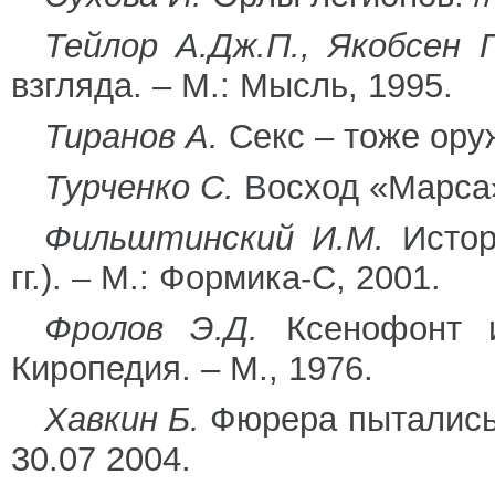
Тейлор А.Дж.П., Якобсен Г
взгляда. – М.: Мысль, 1995.
Тиранов А.
Секс – тоже оруж
Турченко С.
Восход «Марса».
Фильштинский И.М.
Истор
гг.). – М.: Формика-С, 2001.
Фролов Э.Д.
Ксенофонт и
Киропедия. – М., 1976.
Хавкин Б.
Фюрера пытались у
30.07 2004.