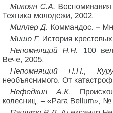
Микоян С.А.
Воспоминания в
Техника молодежи, 2002.
Миллер Д.
Коммандос. – Мн:
Мишо Г.
История крестовых 
Непомнящий Н.Н.
100 вел
Вече, 2005.
Непомнящий Н.Н., Кур
необъяснимого. От катастрофы
Нефедкин А.К.
Происхож
колесниц. – «Para Bellum», №
Пашуто В.Л.
Александр Нев