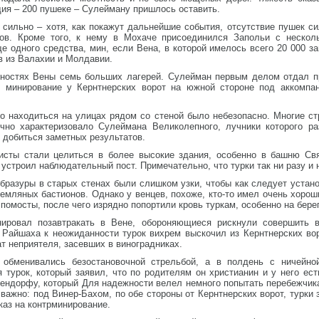
ия – 200 пушеке – Сулейману пришлось оставить.
 сильно – хотя, как покажут дальнейшие события, отсутствие пушек с
ров. Кроме того, к нему в Мохаче присоединился Запольи с нескол
одного средства, мин, если Вена, в которой имелось всего 20 000 за
 из Валахии и Молдавии.
стностях Вены семь больших лагерей. Сулейман первым делом отдал п
 минирование у Кернтнерских ворот на южной стороне под аккомпан
то находиться на улицах рядом со стеной было небезопасно. Многие с
чно характеризовало Сулеймана Великолепного, лучники которого ра
 добиться заметных результатов.
исты стали целиться в более высокие здания, особенно в башню Свя
 устроил наблюдательный пост. Примечательно, что турки так ни разу и 
бразуры в старых стенах были слишком узки, чтобы как следует устано
земляных бастионов. Однако у венцев, похоже, кто-то имел очень хорош
помосты, после чего изрядно попортили кровь туркам, особенно на берег
нировал позавтракать в Вене, обороняющиеся рискнули совершить в
 Райшаха к неожиданности турок вихрем выскочил из Кернтнерских во
 неприятеля, засевших в виноградниках.
обменивались безостановочной стрельбой, а в полдень с ничейно
 турок, который заявил, что по родителям он христианин и у него ес
ндорфу, который Для надежности велел немного попытать перебежчика,
важно: под Винер-Бахом, по обе стороны от Кернтнерских ворот, турки 
каз на контрминирование.