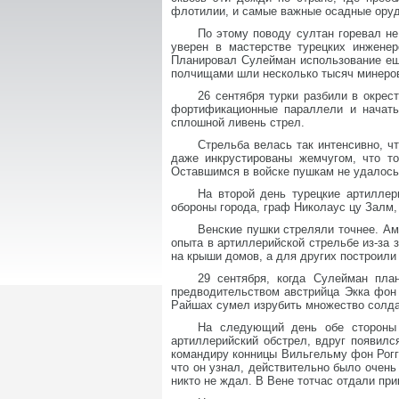
флотилии, и самые важные осадные оруд
По этому поводу султан горевал не
уверен в мастерстве турецких инжене
Планировал Сулейман использование еще 
полчищами шли несколько тысяч минеров
26 сентября турки разбили в окре
фортификационные параллели и начать
сплошной ливень стрел.
Стрельба велась так интенсивно, ч
даже инкрустированы жемчугом, что то
Оставшимся в войске пушкам не удалось
На второй день турецкие артиллер
обороны города, граф Николаус цу Залм,
Венские пушки стреляли точнее. Ам
опыта в артиллерийской стрельбе из-за 
на крыши домов, а для других построили 
29 сентября, когда Сулейман пла
предводительством австрийца Экка фон
Райшах сумел изрубить множество солдат
На следующий день обе стороны 
артиллерийский обстрел, вдруг появился
командиру конницы Вильгельму фон Рогге
что он узнал, действительно было очень 
никто не ждал. В Вене тотчас отдали при