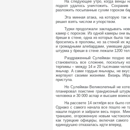
На следующее утро, когда венцы н
подкоп удалось уничтожить. Сохранив
разложить посыпанные сухим горохом ба
Эта минная атака, на которую так 
решил взять числом и упорством.
Турки продолжали закладывать нов
камер с порохом. Из одной камеры они в
бреши в стене, одна из которых была та
бросились в проломы, но за стеной их 
и громадными алебардами, умевшие драт
штурма у бреши в стене лежали 1200 тел
Раздраженный Сулейман поздно ве
становилось все сложнее, поскольку к
терпимы – между 14 и 20 тысячами челов
янычар. А сами гордые янычары, не вку
жертвуют своими жизнями. Визирь Ибра
приступа.
Но Сулейман Великолепный не хотел
планировал поистине грандиозный штур
человека и 30 000 аспар и высшее воинск
На рассвете 14 октября все было г
Однако с самого начала все пошло не та
нашли подкоп и забрали весь порох. Мин
траншею, огороженную новым частоколо
как турецкие офицеры, включая самого
единодушно отказалась идти вперед.