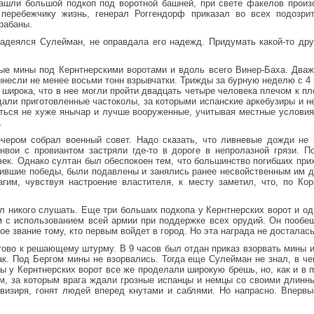
ашли большой подкоп под воротной башней, при свете факелов произ
 перебежчику жизнь, генерал Роггендорф приказал во всех подозри
рабаны.
надеялся Сулейман, не оправдала его надежд. Придумать какой-то дру
ые мины под Кернтнерскими воротами и вдоль всего Винер-Баха. Два
ынесли не менее восьми тонн взрывчатки. Трижды за бурную неделю с 4 
к широка, что в нее могли пройти двадцать четыре человека плечом к п
ждали приготовленные частоколы, за которыми испанские аркебузиры и
ься не хуже янычар и лучше вооруженные, учитывая местные условия.
.
чером собрал военный совет. Надо сказать, что ливневые дожди не
онвои с провиантом застряли где-то в дороге в непролазной грязи. 
ек. Однако султан был обеспокоен тем, что большинство погибших при
сившие победы, были подавлены и занялись ранее несвойственным им д
гим, чувствуя настроение властителя, к месту заметил, что, по Ко
 никого слушать. Еще три больших подкопа у Кернтнерских ворот и од
м с использованием всей армии при поддержке всех орудий. Он пообе
ое звание тому, кто первым войдет в город. Но эта награда не досталась
отово к решающему штурму. В 9 часов был отдан приказ взорвать мины
к. Под Бергом мины не взорвались. Тогда еще Сулейман не знал, в че
ы у Кернтнерских ворот все же проделали широкую брешь, но, как и в 
м, за которым врага ждали грозные испанцы и немцы со своими длинн
 визиря, гонят людей вперед кнутами и саблями. Но напрасно. Вперв