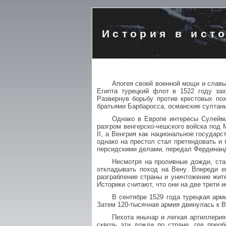
История в ист
Апогея своей военной мощи и славы
Египта турецкий флот в 1522 году за
Развернув борьбу против крестовых по
братьями Барбаросса, османские султан
Однако в Европе интересы Сулейма
разгром венгерско-чешского войска под 
II, а Венгрия как национальное госуда
однако на престол стал претендовать и
персидскими делами, передал Фердинанд
Несмотря на проливные дожди, ста
откладывать поход на Вену. Впереди е
разграбление страны и уничтожение жит
Историки считают, что они на две трети 
В сентябре 1529 года турецкая арм
Затем 120-тысячная армия двинулась к В
Пехота янычар и легкая артиллерия
сквозь эти дожди по стране, где прео