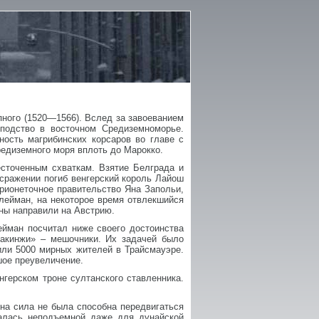
ного (1520—1566). Вслед за завоеванием
сподство в восточном Средиземноморье.
ность магрибинских корсаров во главе с
едиземного моря вплоть до Марокко.
есточенным схваткам. Взятие Белграда и
 сражении погиб венгерский король Лайош
арионеточное правительство Яна Запольи,
лейман, на некоторое время отвлекшийся
ны направили на Австрию.
йман посчитал ниже своего достоинства
«акинжи» – мешочники. Их задачей было
или 5000 мирных жителей в Трайсмауэре.
шое преувеличение.
нгерском троне султанского ставленника.
дна сила не была способна передвигаться
залась неподъемной даже для дунайской