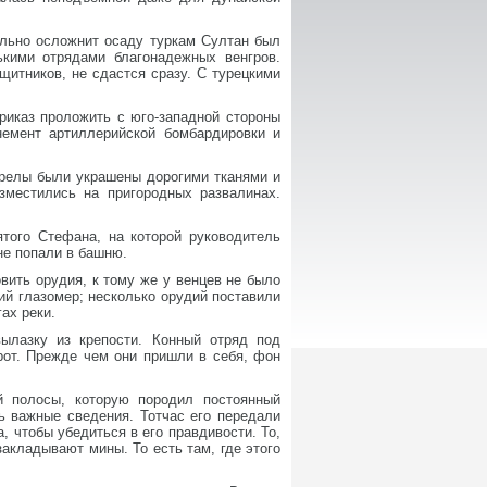
ильно осложнит осаду туркам Султан был
ькими отрядами благонадежных венгров.
щитников, не сдастся сразу. С турецкими
риказ проложить с юго-западной стороны
емент артиллерийской бомбардировки и
трелы были украшены дорогими тканями и
зместились на пригородных развалинах.
того Стефана, на которой руководитель
не попали в башню.
вить орудия, к тому же у венцев не было
ий глазомер; несколько орудий поставили
ах реки.
ылазку из крепости. Конный отряд под
рот. Прежде чем они пришли в себя, фон
й полосы, которую породил постоянный
ть важные сведения. Тотчас его передали
 чтобы убедиться в его правдивости. То,
закладывают мины. То есть там, где этого