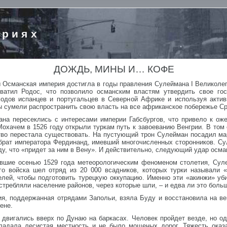
ориях
ДОЖДЬ, МИНЫ И… КОФЕ
 Османская империя достигла в годы правления Сулеймана I Великолеп
хватил Родос, что позволило османским властям утвердить свое го
ходов испанцев и португальцев в Северной Африке и используя актив
ы сумели распространить свою власть на все африканское побережье Ср
на пересеклись с интересами империи Габсбургов, что привело к ож
Мохачем в 1526 году открыли туркам путь к завоеванию Венгрии. В том
рство перестала существовать. На пустующий трон Сулейман посадил м
 брат императора Фердинанд, имевший многочисленных сторонников. Су
у, что «придет за ним в Вену». И действительно, следующий удар осма
вшие осенью 1529 года метеорологическим феноменом столетия, Суле
го войска шел отряд из 20 000 всадников, которых турки называли 
елей, чтобы подготовить турецкую оккупацию. Именно эти «акинжи» уб
истребляли население районов, через которые шли, – и едва ли это боль
ия, поддержанная отрядами Запольи, взяла Буду и восстановила на ве
ене.
 двигались вверх по Дунаю на баркасах. Человек пройдет везде, но о
бладала лесистая местность и не было мощеных дорог. Тяжесть ока