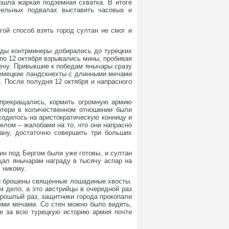
ошла жаркая подземная схватка. В итоге
тельных подвалах выставить часовых и
гой способ взять город султан не смог и
жды контрминеры добирались до турецких
по 12 октября взрывались мины, пробивая
лечу. Привыкшие к победам янычары сразу
 немецкие ландскнехты с длинными мечами
 После полудня 12 октября и напрасного
 прекращались, кормить огромную армию
Потери в количественном отношении были
ходилось на аристократическую конницу и
елом – жалобами на то, что они напрасно
рану, достаточно совершить три больших
ин под Бергом были уже готовы, и султан
щал янычарам награду в тысячу аспар на
 никому.
 и брошены священные лошадиные хвосты.
м дело, а это австрийцы в очередной раз
прошлый раз, защитники города прокопали
ыми мечами. Со стен можно было видеть,
ые за всю турецкую историю армия почти