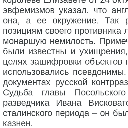
эвфемизмов указал, что анг
она, а ее окружение. Так 
позициям своего противника 
монаршую немилость. Примеч
были известны и ухищрения
целях зашифровки объектов 
использовались псевдонимы.
документах русской контрра
Судьба главы Посольского
разведчика Ивана Висковат
сталинского периода – он бы
казнен.