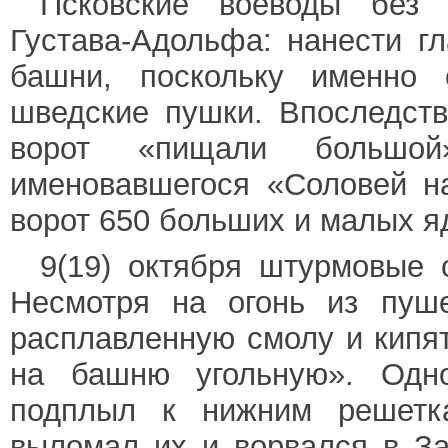
Псковские воеводы без
Густава-Адольфа: нанести г
башни, поскольку именно 
шведские пушки. Впоследст
ворот «пищали большой
именовавшегося «Соловей н
ворот 650 больших и малых я
9(19) октября штурмовые 
Несмотря на огонь из пуш
расплавленную смолу и кипят
на башню угольную». Одно
подплыл к нижним решетка
выломал их и ворвался в З