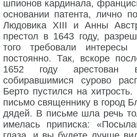
шпионов кардинала, францис
основании патента, лично п
Людовика XIII и Анны Авст
престол в 1643 году, разре
того требовали интересы 
постоянно. Так, вскоре пос
1652 году арестован в
собиравшимися сурово рас
Берто пустился на хитрость
письмо священнику в город Бл
дядей. В письме шла речь то
имелась приписка: «Посыла
глаза, и вы будете лучше ви