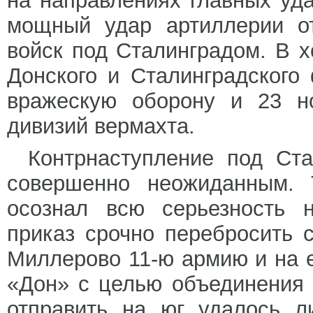
на направлениях главных уд
мощный удар артиллерии от
войск под Сталинградом. В х
Донского и Сталинградского
вражескую оборону и 23 но
дивизий вермахта.
Контрнаступление под Ста
совершенно неожиданным. 
осознал всю серьезность 
приказ срочно перебросить 
Миллерово 11-ю армию и на е
«Дон» с целью объединения 
отправить на юг удалось л