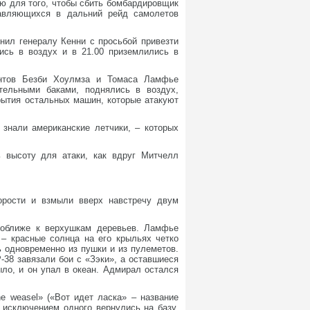
ю для того, чтобы сбить бомбардировщик
равляющихся в дальний рейд самолетов
нил генералу Кенни с просьбой привезти
ись в воздух и в 21.00 приземлились в
антов Безби Хоулмза и Томаса Ламфье
тельными баками, поднялись в воздух,
рытия остальных машин, которые атакуют
 знали американские летчики, – которых
ь высоту для атаки, как вдруг Митчелл
рости и взмыли вверх навстречу двум
поближе к верхушкам деревьев. Ламфье
 – красные солнца на его крыльях четко
 одновременно из пушки и из пулеметов.
38 завязали бои с «Зэки», а оставшиеся
ыло, и он упал в океан. Адмирал остался
e weasel» («Вот идет ласка» – название
 исключением одного вернулись на базу.