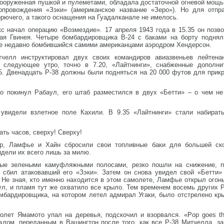
ооруженная пушкой и пулеметами, обладала достаточной огневой мощь
опровождения «Зэки» (американское название «Зеро»). Но для отп
рючего, а такого оснащения на Гуадалканале не имелось.
с начал операцию «Возмездие». 17 апреля 1943 года в 15.35 он позво
ая Гвинея. Четыре бомбардировщика B-24 с баками на борту поднял
ще недавно бомбившийся самими американцами аэродром Хендерсон.
елл инструктировал двух своих командиров авиазвеньев лейтен
 следующее утро, точно в 7.20, «Лайтнинги», снабженные дополни
5. Двенадцать P-38 должны были подняться на 20 000 футов для прик
о покинул Рабаул, его штаб разместился в двух «Бетти» – о чем не
 увидели взлетное поле Кахили. В 9.35 «Лайтнинги» стали набират
ть часов, сверху! Сверху!
р, Ламфье и Хайн сбросили свои топливные баки для большей ско
дели их всего лишь за милю.
ные зелеными камуфляжными полосами, резко пошли на снижение, 
и сбил атаковавший его «Зэки». Затем он снова увидел свой «Бетти»
Не зная, кто именно находится в этом самолете, Ламфье открыл огонь
, и пламя тут же охватило все крыло. Тем временем восемь других P-
омбардировщика, на котором летел адмирал Угаки, было отстрелено кр
олет Ямамото упал на деревья, подскочил и взорвался. «Pop goes th
алом, переданным в Вашингтон после того, как все P-38 Митчелла, за