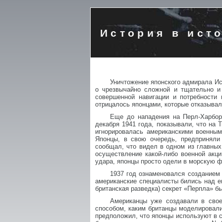
История в ист
Уничтожение японского адмирала Ис
о чрезвычайно сложной и тщательно и
совершенной навигации и потребности
отрицалось японцами, которые отказывал
Еще до нападения на Перл-Харбор
декабря 1941 года, показывали, что на 
игнорировалась американскими военным
Японцы, в свою очередь, предприняли
сообщал, что видел в одном из главных
осуществление какой-либо военной акц
удара, японцы просто одели в морскую ф
1937 год ознаменовался созданием
американские специалисты бились над его
британская разведка) секрет «Перпла» б
Американцы уже создавали в свое
способом, каким британцы моделировал
предположил, что японцы используют в 