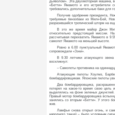
дьяволом». Эта двухмоторная машина, в
«Бетти» Ямамото и его истребители с
требовались дополнительные баки для го
Получив одобрение президента, Нок
требуемые бензобаки из Милн-Бей, Нов
разразившийся тропический шторм на е
В это же время майор Джон Митч
относительно предстоящей миссии. На
рассчитывая перехватить Ямамото в 9.5
самолет Ямамото на меньшей высоте.
Ровно в 6.00 пунктуальный Ямамот
сопровождали «Зэки».
В 9.30 летчики атакующего звена
воскликнул:
– Самолеты противника на одиннадца
Атакующие пилоты Хоулмз, Барбе
бомбардировщикам. Японские пилоты уви
Два бомбардировщика, раскрашен
потерял на какое-то время свою цель 
выделялись на фоне зеленых джунглей. 
Правый мотор бомбардировщика вспыхнул
занялись со вторым «Бетти». У этого б
жив.
Ламфье снова открыл огонь, и сам
народного танца) – было условным сигн