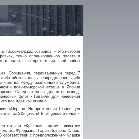
з тихоокеанских островов, – это история
ровках, точно спланированном полете и
кого полета, на протяжении всей войны
цев. Сообщения, перехваченные перед 7
ь либо обозначалась неопределенно, либо
ерничества между различными службами.
нский военно-морской атташе в Японии
оряков. Следовательно, делал он вывод,
ианосный флот к Гавайям для нанесения
что все идет как обычно.
ние «Перпл». На протяжении 19 месяцев
ег из SIS (Secret Intelligence Service –
 со старым «Красным кодом», таким же
коллега Фридмана, Гарри Лоуренс Кларк,
В соответствии с предположением Кларка