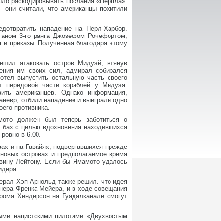
ыло раскодировывать послания «Перпла».
– они считали, что американцы похитили
дотвратить нападение на Перл-Харбор.
таном 3-го ранга Джозефом Рочефортом,
 и приказы. Полученная благодаря этому
ешил атаковать остров Мидуэй, втянув
ения им своих сил, адмирал собирался
хотел выпустить остальную часть своего
т передовой части кораблей у Мидуэя.
вить американцев. Однако информация,
аневр, отбили нападение и выиграли одно
оего противника.
мото должен был теперь заботиться о
х баз с целью вдохновения находившихся
ровно в 6.00.
вах и на Гавайях, подвергавшихся прежде
новых островах и предполагаемое время
вину Лейтону. Если бы Ямамото удалось
идера.
нерал Хэп Арнольд также решил, что идея
нера Френка Мейера, и в ходе совещания
дрома Хендерсон на Гуадалканале смогут
ными нацистскими пилотами «Двухвостым