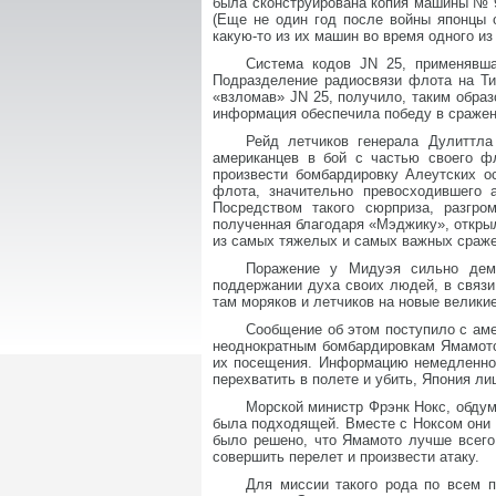
была сконструирована копия машины № 
(Еще не один год после войны японцы о
какую-то из их машин во время одного из
Система кодов JN 25, применявша
Подразделение радиосвязи флота на Ти
«взломав» JN 25, получило, таким обра
информация обеспечила победу в сражен
Рейд летчиков генерала Дулиттла
американцев в бой с частью своего ф
произвести бомбардировку Алеутских о
флота, значительно превосходившего 
Посредством такого сюрприза, разгр
полученная благодаря «Мэджику», откры
из самых тяжелых и самых важных сражен
Поражение у Мидуэя сильно дем
поддержании духа своих людей, в связ
там моряков и летчиков на новые великие
Сообщение об этом поступило с аме
неоднократным бомбардировкам Ямамото
их посещения. Информацию немедленно 
перехватить в полете и убить, Япония ли
Морской министр Фрэнк Нокс, обдум
была подходящей. Вместе с Ноксом они 
было решено, что Ямамото лучше всего
совершить перелет и произвести атаку.
Для миссии такого рода по всем 