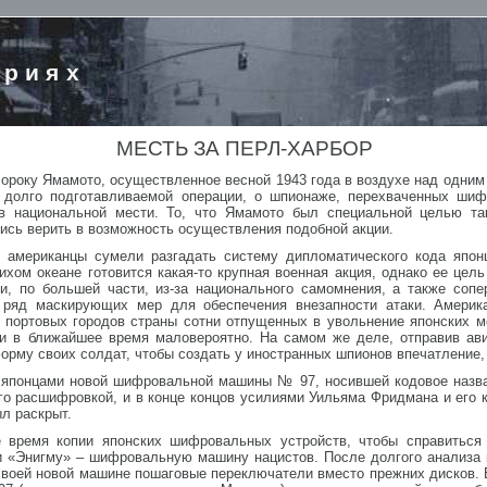
ориях
МЕСТЬ ЗА ПЕРЛ-ХАРБОР
ороку Ямамото, осуществленное весной 1943 года в воздухе над одним и
 долго подготавливаемой операции, о шпионаже, перехваченных шиф
 в национальной мести. То, что Ямамото был специальной целью та
ись верить в возможность осуществления подобной акции.
 американцы сумели разгадать систему дипломатического кода япон
Тихом океане готовится какая-то крупная военная акция, однако ее цел
и, по большей части, из-за национального самомнения, а также соп
 ряд маскирующих мер для обеспечения внезапности атаки. Америка
 портовых городов страны сотни отпущенных в увольнение японских м
ии в ближайшее время маловероятно. На самом же деле, отправив ав
орму своих солдат, чтобы создать у иностранных шпионов впечатление, 
 японцами новой шифровальной машины № 97, носившей кодовое назва
 расшифровкой, и в конце концов усилиями Уильяма Фридмана и его колл
ыл раскрыт.
 время копии японских шифровальных устройств, чтобы справиться
и «Энигму» – шифровальную машину нацистов. После долгого анализа 
своей новой машине пошаговые переключатели вместо прежних дисков. 