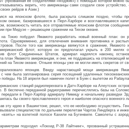
97 (прозванная ее создателями «Мэджик») с помощью которой можно б
тказывались верить, что американцы сами создали свое устройство, 
 своих рейдов в Азии.)
яся на японском флоте, была раскрыта слишком поздно, чтобы пре
хом океане, базировавшееся в Перл-Харборе и возглавлявшееся капи
зом, возможность читать все отправляемые японским флотом сообщения
ии при Мидуэе – решающем сражении на Тихом океане.
 на Токио побудил Ямамото разработать новый военный план: он р
лота. Одновременно, для отвлечения внимания противника и распыл
стровов. После того как американцы ввяжутся в сражение, Ямамото 
американский флот, которую он предполагал укрыть в 200 милях о
омив флот Соединенных Штатов, адмирал надеялся наконец остано
ла план Ямамото американцам, и они, не поддавшись на отвлекающий м
ий на Тихом океане. Отныне японцы уже не могли иметь секретов от св
орализовало японцев. Ввиду нарастающей мощи американцев Яма
и с чем была запланирована серия посещений удаленных тихоокеански
 победы. На 18 апреля был намечен полет в Буин с вылетом из Рабаула 
риканских станций радиоперехвата в Датч-Харборе на Алеутских остро
. В беспечно переданной радиограмме перечислялись базы на Соломо
передали в Перл-Харбор адмиралу Нимицу и начальнику разведки Эд
шилась бы своего прославленного героя и наиболее опасного военного л
ав эту идею в Вашингтоне, решил, что ее необходимо осуществить. Ге
вызвали специалистов по дальним перелетам Чарлза Линдберга и инже
 «взять» на взлетной полосе Кахили на Бугенвиле. Самолеты с аэро
параметрам подходил «Локхид P-38 Лайтнинг», прозванный устрашен