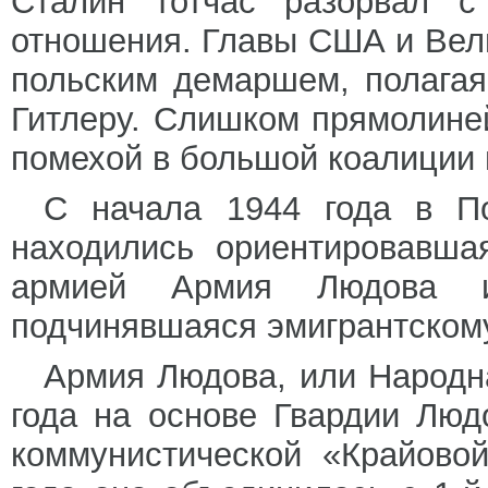
Сталин тотчас разорвал с
отношения. Главы США и Вел
польским демаршем, полагая
Гитлеру. Слишком прямолине
помехой в большой коалиции 
С начала 1944 года в П
находились ориентировавша
армией Армия Людова и
подчинявшаяся эмигрантскому
Армия Людова, или Народн
года на основе Гвардии Люд
коммунистической «Крайово