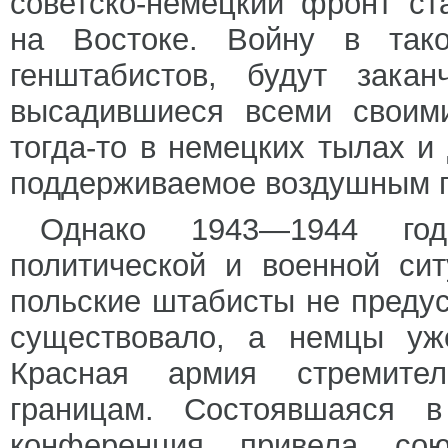
советско-немецкий фронт ст
на Востоке. Войну в так
генштабистов, будут закан
высадившиеся всеми своим
тогда-то в немецких тылах и
поддерживаемое воздушным п
Однако 1943—1944 год
политической и военной сит
польские штабисты не преду
существовало, а немцы уж
Красная армия стремите
границам. Состоявшаяся в
конференция привела сою