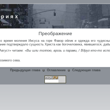
ориях
Преображение
 время моления Иисуса на горе Фавор облик и одежда его чудесным
ание подтверждало сущность Христа как богочеловека, явившегося, да
«Август» читаем:
«Вы шли толпою, врозь и парами, / Вдруг кто-то вспо
озимого сева.
Предыдущая глава
Оглавление
Следующая глава