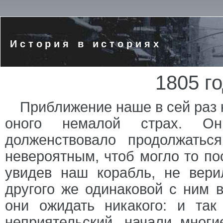
История в историях
1805 г
Приближение наше в сей раз 
оного немалой страх. Он
долженствовало продолжатьс
невероятным, чтоб могло то по
увидев наш корабль, не вери
другого же одинаковой с ним 
они ожидать никакого: и так
неприятельский, начали мног