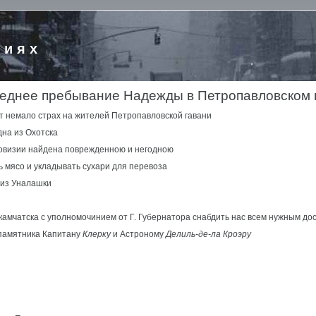
риях
еднее пребывание Надежды в Петропавловском 
 немало страх на жителей Петропавловской гавани
дна из Охотска
ровизии найдена поврежденною и негодною
 мясо и укладывать сухари для перевоза
 из Уналашки
амчатска с уполномочинием от Г. Губернатора снабдить нас всем нужным до
памятника Капитану
Клерку
и Астроному
Делиль-де-ла Кроэру