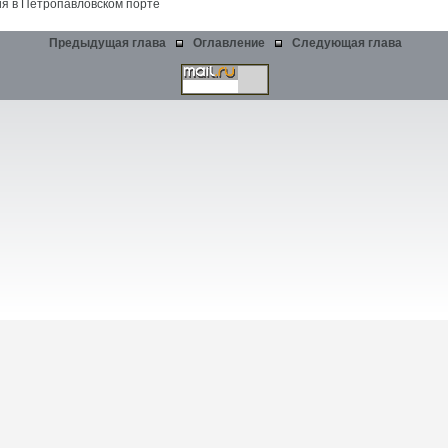
я в Петропавловском порте
Предыдущая глава
Оглавление
Следующая глава