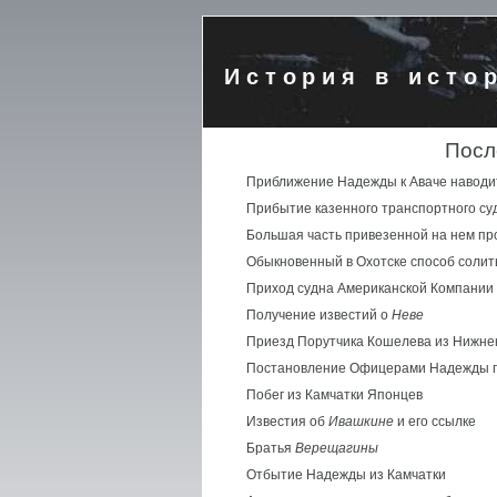
История в исто
Посл
Приближение Надежды к Аваче наводит
Прибытие казенного транспортного су
Большая часть привезенной на нем п
Обыкновенный в Охотске способ солить
Приход судна Американской Компании
Получение известий о
Неве
Приезд Порутчика Кошелева из Нижнек
Постановление Офицерами Надежды 
Побег из Камчатки Японцев
Известия об
Ивашкине
и его ссылке
Братья
Верещагины
Отбытие Надежды из Камчатки