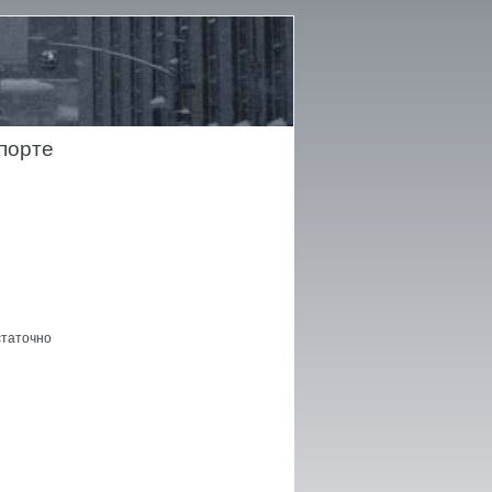
порте
статочно