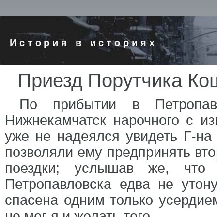
История в историях
Приезд Порутчика Ко
По прибытии в Петропав
Нижнекамчатск нарочного с и
уже не надеялся увидеть Г-на 
позволяли ему предпринять вто
поездки; услышав же, что
Петропавловска едва не утону
спасена одним только усердие
не мог я и желать того.