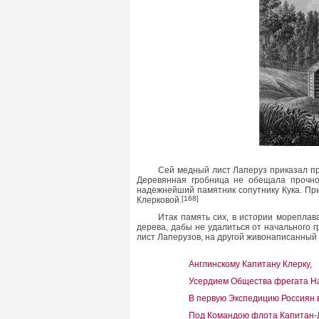
Сей медный лист Лаперуз приказал при
Деревянная гробница не обещала прочнос
надежнейший памятник сопутнику Кука. Пр
[168]
Клерковой.
Итак память сих, в истории мореплав
дерева, дабы не удалиться от начального
лист Лаперузов, на другой живонаписанный 
Англинскому Капитану Клерку,
Усердием Общества фрегата Н
В первую Экспедицию Россиян в
Под Командою флота Капитан-