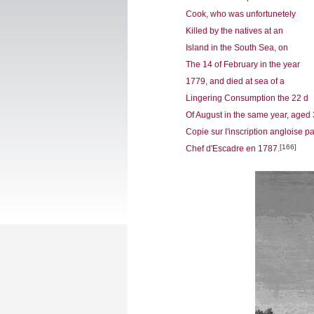
Cook, who was unfortunetely
Killed by the natives at an
Island in the South Sea, on
The 14 of February in the year
1779, and died at sea of a
Lingering Consumption the 22 d
Of August in the same year, aged
Copie sur l'inscription angloise p
[166]
Chef d'Escadre en 1787.