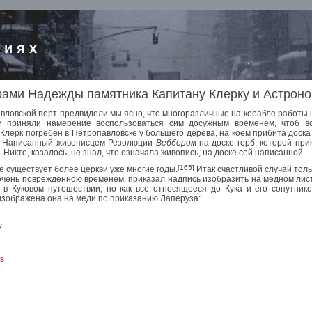
риях
ми Надежды памятника Капитану Клерку и Астроно
авловской порт предвидели мы ясно, что многоразличные на корабле работы 
и приняли намерение воспользоваться сим досужным временем, чтоб в
Клерк погребен в Петропавловске у большего дерева, на коем прибита доска 
ю. Написанный живописцем Резолюции
Веббером
на доске герб, которой пр
 Никто, казалось, не знал, что означала живопись, на доске сей написанной.
[165]
е существует более церкви уже многие годы.
Итак счастливой случай толь
очень поврежденною временем, приказал надпись изобразить на медном листе
в Куковом путешествии; но как все относящееся до Кука и его сопутник
изображена она на меди по приказанию Лаперуза:
y
s