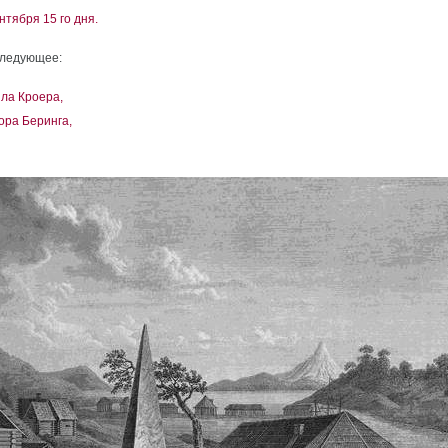
нтября 15 го дня.
следующее:
 ла Кроера,
ора Беринга,