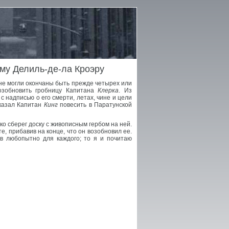
му Делиль-де-ла Кроэру
не могли окончаны быть прежде четырех или
озобновить гробницу Капитана
Клерка
. Из
с надписью о его смерти, летах, чине и цели
иказал Капитан
Кинг
повесить в Паратунской
ко сберег доску с живописным гербом на ней.
, прибавив на конце, что он возобновил ее.
ов любопытно для каждого; то я и почитаю