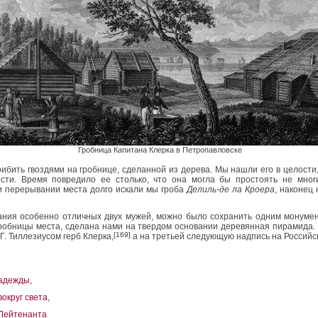
Гробница Капитана Клерка в Петропавловске
бить гвоздями на гробнице, сделанной из дерева. Мы нашли его в целости, 
ти. Время повредило ее столько, что она могла бы простоять не мног
и перерывании места долго искали мы гроба
Делиль-де ла Кроера
, наконец
ания особенно отличных двух мужей, можно было сохранить одним монумен
 гробницы места, сделана нами на твердом основании деревянная пирамида
[169]
Г. Тиллезиусом герб Клерка,
а на третьей следующую надпись на Российс
адежды,
округ света,
Лейтенанта