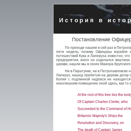
История в исто
Постановление Офицера
По приходе нашем в сей раз в Петроп
пяти недель; почему Офицеры корабля 
путешествий Кука и Лаперуза известно, что 
предприятия, коего он соделался жертво
церкви, нашли мы в сенях Маиора Крупского.
Ни в Паратунке, ни в Петропавловске н
Лаперуз, нашед прибитую на дереве доску 
Копия с подлинной надписи не находится 
неизлишним помещение оной здесь, как то 
At the root of this tree lies the bod
Of Captain Charles Clerke, who
Succeeded to the Command of Hi
Britannic Majesty's Ships the
Resolution and Discovery, on
The death of Captain James