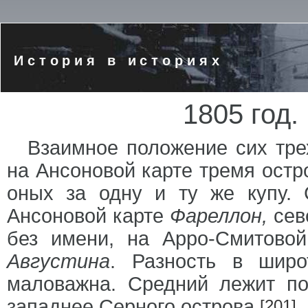
История в историях
1805 год.
Взаимное положение сих тре
на Ансоновой карте тремя остро
оных за одну и ту же купу. 
Ансоновой карте
Фареллон,
сев
без имени, на Арро-Смитово
Августина
. Разность в широ
маловажна. Средний лежит по
западнее Серного острова.
[201]