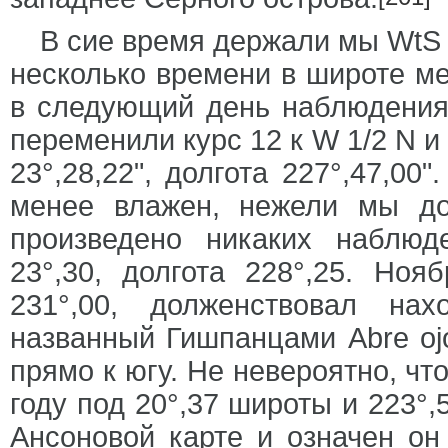
В сие время держали мы WtS 
несколько времени в широте ме
в следующий день наблюдения 
переменили курс 12 к W 1/2 N и
23°,28,22", долгота 227°,47,00
менее влажен, нежели мы до
произведено никаких наблю
23°,30, долгота 228°,25. Ноя
231°,00, долженствовал на
названный Гишпанцами Abre ojo
прямо к югу. Не невероятно, чт
году под 20°,37 широты и 223°,
Ансоновой карте и означен он