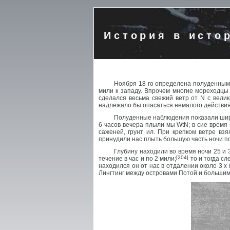
История в исто
Ноября 18 го определена полуденными 
мили к западу. Впрочем многие мореходцы 
сделался весьма свежий ветр от N с вел
надлежало бы опасаться немалого действия 
Полуденные наблюдения показали широт
6 часов вечера плыли мы WtN; в сие время
саженей, грунт ил. При крепком ветре вз
принудили нас плыть большую часть ночи по
Глубину находили во время ночи 25 и 
[204]
течение в час и по 2 мили;
то и тогда сл
находился он от нас в отдалении около 3 х 
Лингтинг между островами Потой и большим