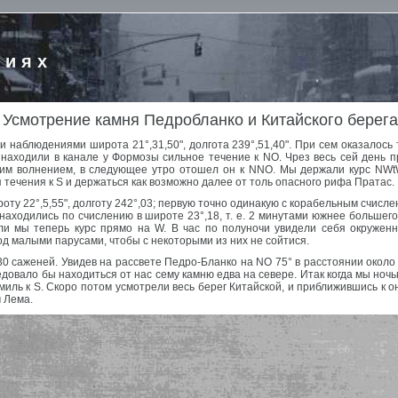
риях
Усмотрение камня Педробланко и Китайского берега
наблюдениями широта 21°,31,50", долгота 239°,51,40". При сем оказалось т
находили в канале у Формозы сильное течение к NO. Чрез весь сей день п
иким волнением, в следующее утро отошел он к NNO. Мы держали курс NW
течения к S и держаться как возможно далее от толь опасного рифа Пратас.
у 22°,5,55", долготу 242°,03; первую точно одинакую с корабельным счислен
 находились по счислению в широте 23°,18, т. е. 2 минутами южнее большег
яли мы теперь курс прямо на W. В час по полуночи увидели себя окружен
д малыми парусами, чтобы с некоторыми из них не сойтися.
30 саженей. Увидев на рассвете Педро-Бланко на NO 75° в расстоянии около 
едовало бы находиться от нас сему камню едва на севере. Итак когда мы ночью
миль к S. Скоро потом усмотрели весь берег Китайской, и приближившись к он
 Лема.