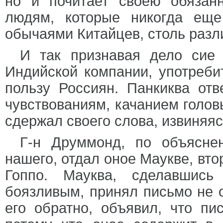
но и почитает своею обязан
людям, которые никогда ещ
обычаями Китайцев, столь разл
И так признавая дело сие
Индийской компании, употреби
пользу Россиян. Панкиква от
чувствованиям, качанием голов
сдержал своего слова, извиняя
Г-н Друммонд, по объясне
нашего, отдал оное Маукве, вто
Гоппо. Мауква, сделавшись
боязливым, принял письмо не о
его обратно, объявил, что пи