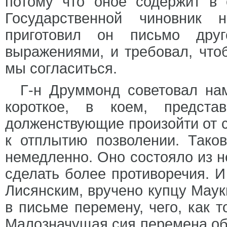
потому что оное содержит в 
Государственной чиновник 
приготовил он письмо друг
выражениями, и требовал, что
мы согласиться.
Г-н Друммонд советовал на
короткое, в коем, предста
долженствующие произойти от с
к отплытию позволении. Тако
немедленно. Оно состояло из не
сделать более противоречия. И
Лисянским, вручено купцу Маук
в письме перемену, чего, как т
Малозначущая сия перемена об