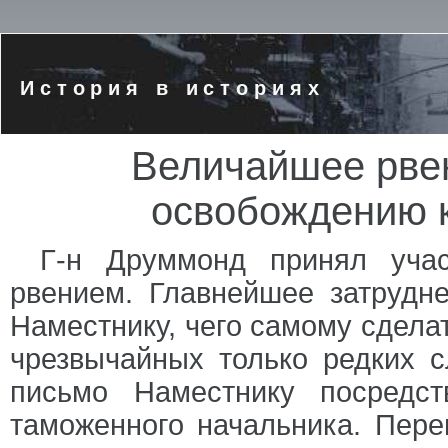
История в историях
Величайшее рве
освобождению 
Г-н Друммонд принял уча
рвением. Главнейшее затрудн
Наместнику, чего самому сделат
чрезвычайных только редких с
письмо Наместнику посредс
таможенного начальника. Пере