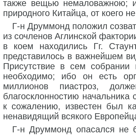
также вещью немаловажною; и
природного Китайца, от коего н
Г-н Друммонд положил созвать
из сочленов Аглинской фактории
в коем находились Гг. Стаун
представилось в важнейшем ви
Присутствие в сем собрании 
необходимо; ибо он есть ор
миллионов пиастроз, долже
благосклонностию начальника с
к сожалению, известен был к
ненавидящий всякого Европейц
Г-н Друммонд опасался не б