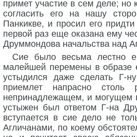
примет участие в сем деле; но 
согласить его на нашу стор
Панкикве, и просил его придти
первой раз еще оказана ему че
Друммондова начальства над А
Сие было весьма лестно е
малейшей перемены в образе 
устыдился даже сделать Г-ну
приемлет напрасно столь 
непринадлежащем, и могущем п
устыжен был ответом Г-на Дру
вступается в сие дело не тол
Агличанами, по коему обстоятел