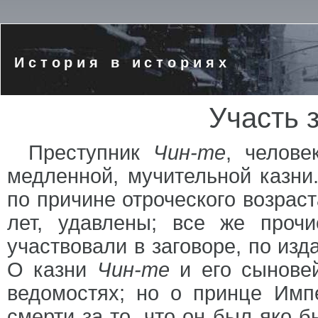
История в историях
Участь 
Преступник
Чин-те
, челове
медленной, мучительной казни
по причине отроческого возраст
лет, удавлены; все же проч
участвовали в заговоре, по из
О казни
Чин-те
и его сыновей
ведомостях; но о принце Имп
смерти за то, что он был яко б