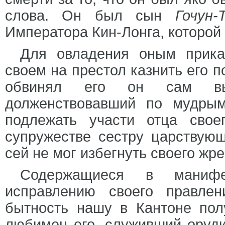
слова. Он был сын
Гочун-
Императора Кин-Лонга, которой 
Для овладения оным прика
своем на престол казнить его п
обвинял его он сам вы
долженствовавший по мудрым
подлежать участи отца сво
супружестве сестру царству
сей не мог избегнуть своего жре
Содержащиеся в маниф
исправлению своего правле
бытность нашу в Кантоне пол
любимец его, служивший оруд