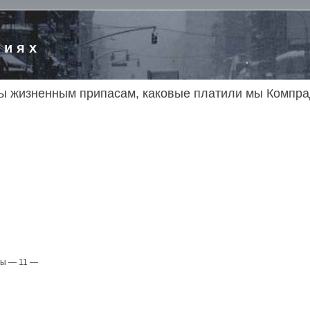
риях
ы жизненным припасам, каковые платили мы Компра
ды — 11 —