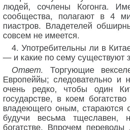
людей, сочлены Когонга. Им
сообщества, полагают в 4 
пиастров. Владетелей обширн
совсем не имеется.
4. Употребительны ли в Китае
— и какие по сему существуют 
Ответ.
Торгующие векселе
Европеййы; следовательно и н
очень редко, чтобы один Ки
государстве, в коем богатств
владеющего оным, стараются с
будучи весьма тщеславен, 
богатстве. Впрочем переводы