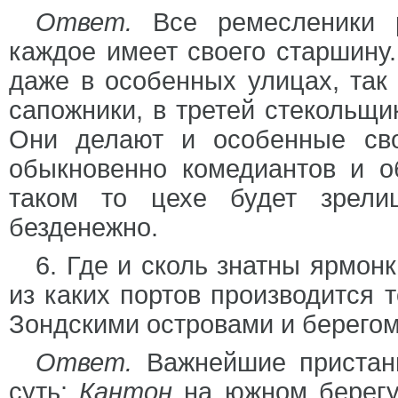
Ответ.
Все ремесленики р
каждое имеет своего старшину
даже в особенных улицах, так 
сапожники, в третей стекольщик
Они делают и особенные сво
обыкновенно комедиантов и о
таком то цехе будет зрели
безденежно.
6. Где и сколь знатны ярмонк
из каких портов производится 
Зондскими островами и берего
Ответ.
Важнейшие пристани
суть:
Кантон
на южном берег