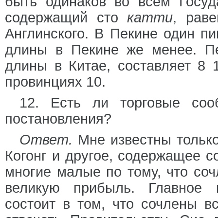
быть одинаков во всем Госу
содержащий сто
катти
, раве
Англинского. В Пекине один пи
длины в Пекине же менее. П
длины в Китае, составляет 8 
провинциях 10.
12. Есть ли торговые со
постановления?
Ответ.
Мне известны только
Когонг и другое, содержащее со
многие малые по тому, что со
великую прибыль. Главное 
состоит в том, что сочлены в