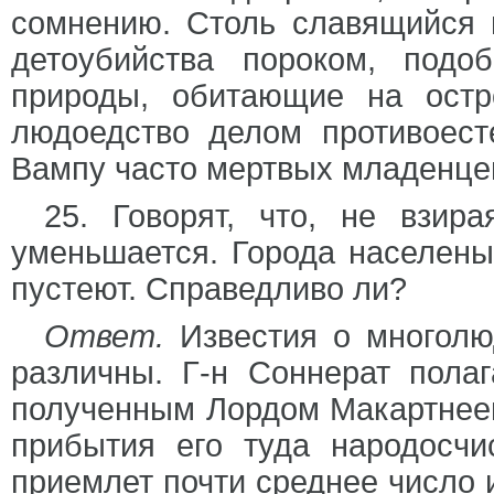
сомнению. Столь славящийся 
детоубийства пороком, под
природы, обитающие на остр
людоедство делом противоес
Вампу часто мертвых младенцев
25. Говорят, что, не взир
уменьшается. Города населены
пустеют. Справедливо ли?
Ответ.
Известия о многолюд
различны. Г-н Соннерат полаг
полученным Лордом Макартнеем
прибытия его туда народосчи
приемлет почти среднее число и