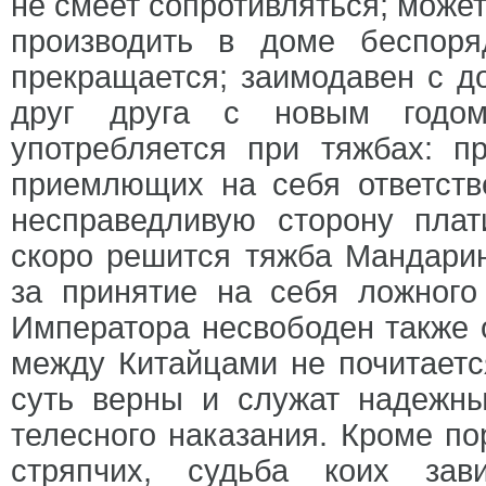
не смеет сопротивляться; може
производить в доме беспоря
прекращается; заимодавен с д
друг друга с новым годом
употребляется при тяжбах: пр
приемлющих на себя ответств
несправедливую сторону пла
скоро решится тяжба Мандарин
за принятие на себя ложног
Императора несвободен также о
между Китайцами не почитаетс
суть верны и служат надежн
телесного наказания. Кроме п
стряпчих, судьба коих зав