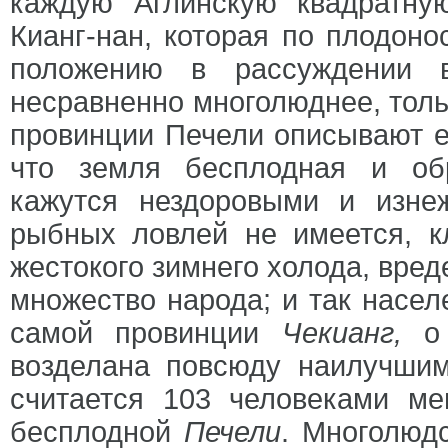
каждую Аглинскую квадратну
Кианг-нан, которая по плодон
положению в рассуждении в
несравненно многолюднее, толь
провинции Печели описывают е
что земля бесплодная и обр
кажутся нездоровыми и изне
рыбных ловлей не имеется, к
жестокого зимнего холода, вред
множество народа; и так насел
самой провинции
Чекианг,
о 
возделана повсюду наилучшим
считается 103 человеками м
бесплодной
Печели
. Многолюд