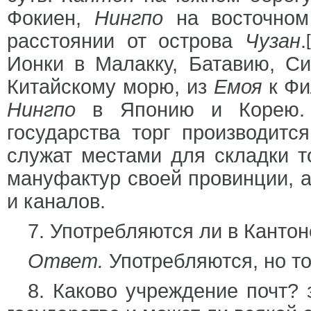
Фокиен,
Нингпо
на восточном 
расстоянии от острова
Чузан
.
Ионки в Малакку, Батавию, С
Китайскому морю, из
Емоя
к Фи
Нингпо
в Японию и Корею. 
государства торг производитс
служат местами для складки т
мануфактур своей провинции, а
и каналов.
7. Употребляются ли в Канто
Ответ.
Употребляются, но то
8. Каково учреждение почт?