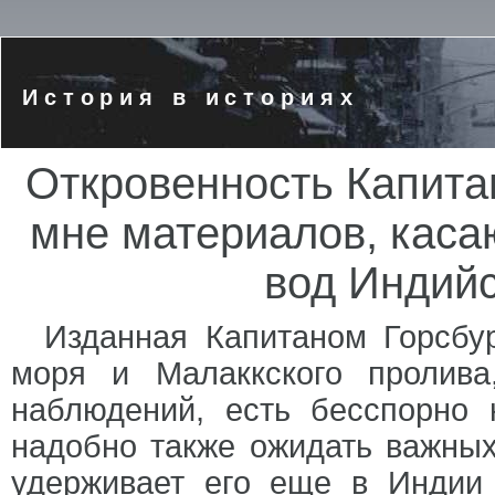
История в историях
Откровенность Капит
мне материалов, кас
вод Индийс
Изданная Капитаном Горсбур
моря и Малаккского пролива
наблюдений, есть бесспорно
надобно также ожидать важных
удерживает его еще в Индии