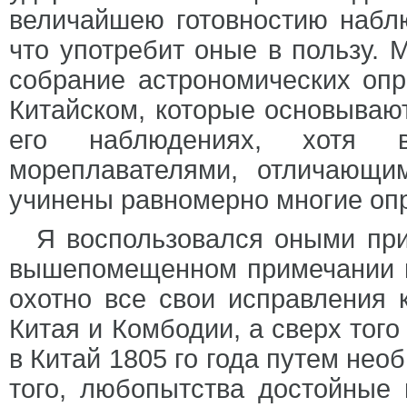
величайшею готовностию наблю
что употребит оные в пользу. 
собрание астрономических оп
Китайском, которые основываю
его наблюдениях, хотя 
мореплавателями, отличающи
учинены равномерно многие оп
Я воспользовался оными при
вышепомещенном примечании п
охотно все свои исправления к
Китая и Комбодии, а сверх того
в Китай 1805 го года путем не
того, любопытства достойные 