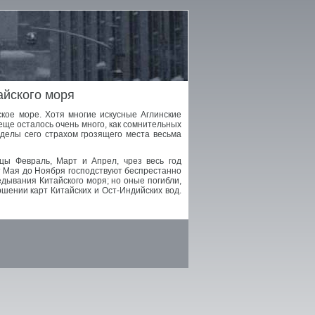
айского моря
кое море. Хотя многие искусные Аглинские
еще осталось очень много, как сомнительных
еделы сего страхом грозящего места весьма
цы Февраль, Март и Апрел, чрез весь год
От Мая до Ноября господствуют беспрестанно
едывания Китайского моря; но оные погибли,
ршении карт Китайских и Ост-Индийских вод.