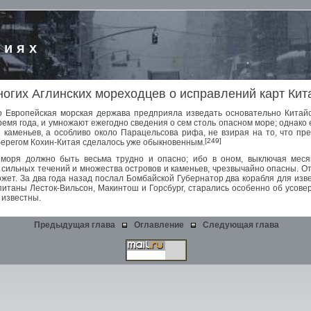
риях
огих Аглинских мореходцев о исправлений карт Кит
о Европейская морская держава предприяла изведать основательно Китайс
емя года, и умножают ежегодно сведения о сем столь опасном море; однако 
 каменьев, а особливо около Парацельсова рифа, не взирая на то, что пр
[249]
 берегом Кохин-Китая сделалось уже обыкновенным.
моря должно быть весьма трудно и опасно; ибо в оном, выключая меся
и сильных течений и множества островов и каменьев, чрезвычайно опасны. 
ожет. За два года назад послал Бомбайской Губернатор два корабля для изв
апитаны Лесток-Вильсон, Макинтош и Горсбург, старались особенно об усове
 известны.
Предыдущая глава
Оглавление
Следующая глава