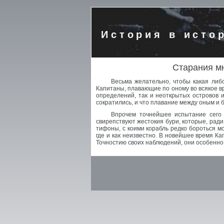
История в исто
Старания мн
Весьма желательно, чтобы какая либ
Капитаны, плавающие по оному во всякое вр
определений, так и неоткрытых островов и
сократились, и что плавание между оным и
Впрочем точнейшее испытание сего 
свирепствуют жестокия бури, которые, рад
тифоны, с коими корабль редко бороться м
где и как неизвестно. В новейшее время К
Точностию своих наблюдений, они особенно