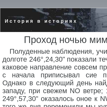
История в историях
Проход ночью мим
Полуденные наблюдения, учи
долготе 246°,24,30" показали т
каковое направление совсем п
с начала приписывал сие п
Однако в следующий день найд
западу, при свежем NO ветре; 1
249°,57,30" оказалось оное к N
того же дня переменили мы ку