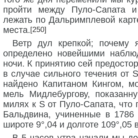
пройти между Пуло-Сапата 
лежать по Дальримплевой карте
места.
[250]
Ветр дул крепкой; почему 
определено новейшими наблюд
ночи. К принятию сей предостор
в случае сильного течения от S
найдено Капитаном Кингом, м
мель Мидлебургову, показанн
милях к S от Пуло-Сапата, что
Бальдвина, учиненные в 1786 
широте 9°,04 и долготе 109°,05 
В 5 часов утра начали мы д