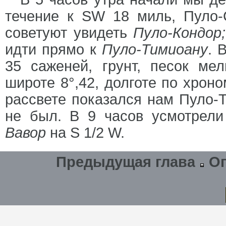
течение к SW 18 миль, Пуло-
советуют увидеть
Пуло-Кондор;
идти прямо к
Пуло-Тимиоану
. 
35 саженей, грунт, песок ме
широте 8°,42, долготе по хроно
рассвете показался нам Пуло-Т
не был. В 9 часов усмотрел
Вавор
на S 1/2 W.
Предыдущая глава
О